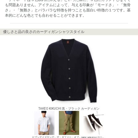
も問題ありません。アイテムによって、与える印象が「モードさ」・「無骨
さ」・「無難さ」とバラバラな特徴を持つことも面白い特徴の１つです。基
本的にどんな色とでも合わせることができます。
優しさと品の良さのカーディガンシャツスタイル
TAKEO KIKUCHI 黒・ブラック カーディガン
セブンデイズサンデイ メンズ シャツ
ザ・ダファー・オブ・セントジョージ チノパン・綿パン
nano･universe ローカットスニーカー