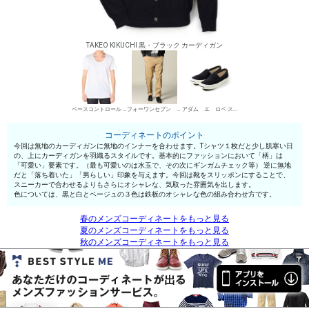
TAKEO KIKUCHI 黒・ブラック カーディガン
ベースコントロール UネックTシャツ
フォーワンセブン エディフィス チノパン・綿パン
アダム エ ロペ スリッポン
コーディネートのポイント
今回は無地のカーディガンに無地のインナーを合わせます。Tシャツ１枚だと少し肌寒い日
の、上にカーディガンを羽織るスタイルです。基本的にファッションにおいて「柄」は
「可愛い」要素です。（最も可愛いのは水玉で、その次にギンガムチェック等） 逆に無地
だと「落ち着いた」「男らしい」印象を与えます。今回は靴をスリッポンにすることで、
スニーカーで合わせるよりもさらにオシャレな、気取った雰囲気を出します。
色については、黒と白とベージュの３色は鉄板のオシャレな色の組み合わせ方です。
春のメンズコーディネートをもっと見る
夏のメンズコーディネートをもっと見る
秋のメンズコーディネートをもっと見る