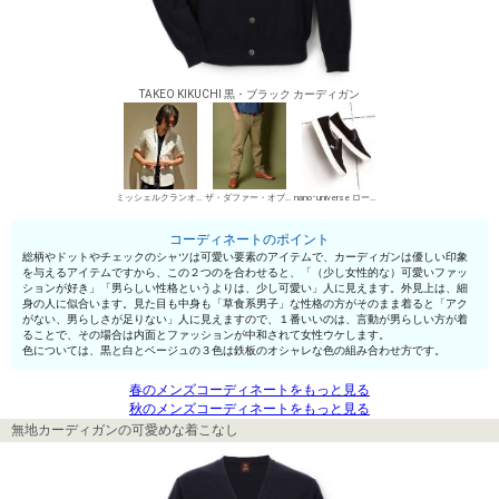
TAKEO KIKUCHI 黒・ブラック カーディガン
ミッシェルクランオム シャツ
ザ・ダファー・オブ・セントジョージ チノパン・綿パン
nano･universe ローカットスニーカー
コーディネートのポイント
総柄やドットやチェックのシャツは可愛い要素のアイテムで、カーディガンは優しい印象
を与えるアイテムですから、この２つのを合わせると、「（少し女性的な）可愛いファッ
ションが好き」「男らしい性格というよりは、少し可愛い」人に見えます。外見上は、細
身の人に似合います。見た目も中身も「草食系男子」な性格の方がそのまま着ると「アク
がない、男らしさが足りない」人に見えますので、１番いいのは、言動が男らしい方が着
ることで、その場合は内面とファッションが中和されて女性ウケします。
色については、黒と白とベージュの３色は鉄板のオシャレな色の組み合わせ方です。
春のメンズコーディネートをもっと見る
秋のメンズコーディネートをもっと見る
無地カーディガンの可愛めな着こなし