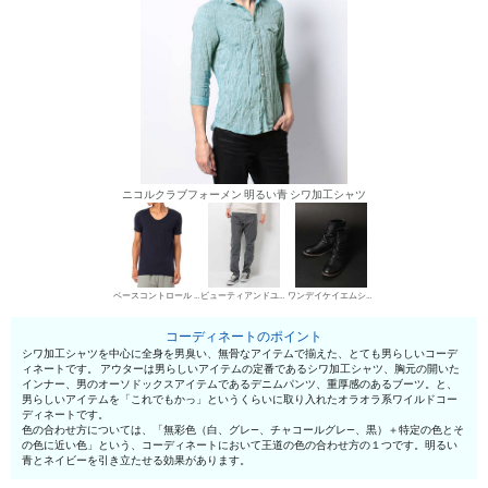
ニコルクラブフォーメン 明るい青 シワ加工シャツ
ベースコントロール UネックTシャツ
ビューティアンドユース ユナイテッドアローズ デニムパンツ・ジーンズ
ワンデイケイエムシー エンジニア・ペコスブーツ
コーディネートのポイント
シワ加工シャツを中心に全身を男臭い、無骨なアイテムで揃えた、とても男らしいコーデ
ィネートです。 アウターは男らしいアイテムの定番であるシワ加工シャツ、胸元の開いた
インナー、男のオーソドックスアイテムであるデニムパンツ、重厚感のあるブーツ。と、
男らしいアイテムを「これでもかっ」というくらいに取り入れたオラオラ系ワイルドコー
ディネートです。
色の合わせ方については、「無彩色（白、グレ—、チャコールグレ—、黒）＋特定の色とそ
の色に近い色」という、コーディネートにおいて王道の色の合わせ方の１つです。明るい
青とネイビーを引き立たせる効果があります。