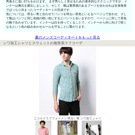
男臭さに追い打ちをかけます。 まず男らしく見せるための基本的なテクニックですが、イ
ンナーは胸元を露出しましょう。そして、靴は重厚感のあるブーツを合わせれば全身無骨
でばっちり決まったコーディネートの完成です。
色については、明るい青と合わせてパンツを明るい茶色といえるベージュで合わせ、そし
て靴はパンツと同じ色相の暗い色にするとパンツと合いますので、ベージュに対して茶色
の靴で合わせています。インナーは白を持ってくることで、インナーから外に向けて暗く
なるという色の組み合わせルールを守ることに繋がります。
夏のメンズコーディネートをもっと見る
シワ加工シャツとスウェットの無骨系ラフコーデ
ニコルクラブフォーメン 明るい青 シワ加工シャツ