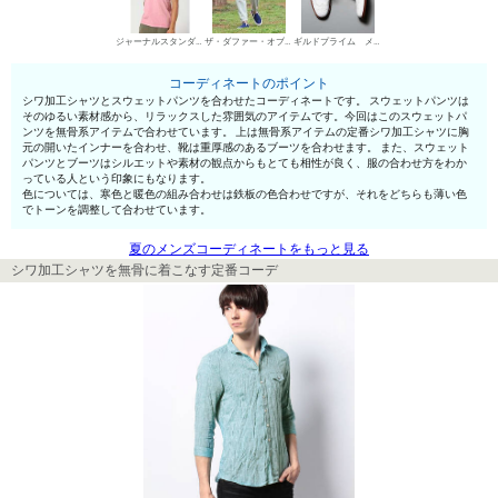
ジャーナルスタンダード VネックTシャツ
ザ・ダファー・オブ・セントジョージ スウェットパンツ
ギルドプライム メンズ ワークブーツ
コーディネートのポイント
シワ加工シャツとスウェットパンツを合わせたコーディネートです。 スウェットパンツは
そのゆるい素材感から、リラックスした雰囲気のアイテムです。今回はこのスウェットパ
ンツを無骨系アイテムで合わせています。 上は無骨系アイテムの定番シワ加工シャツに胸
元の開いたインナーを合わせ、靴は重厚感のあるブーツを合わせます。 また、スウェット
パンツとブーツはシルエットや素材の観点からもとても相性が良く、服の合わせ方をわか
っている人という印象にもなります。
色については、寒色と暖色の組み合わせは鉄板の色合わせですが、それをどちらも薄い色
でトーンを調整して合わせています。
夏のメンズコーディネートをもっと見る
シワ加工シャツを無骨に着こなす定番コーデ