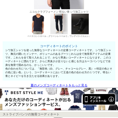
ニコルクラブフォーメン 明るい青 シワ加工シャツ
ベースコントロール UネックTシャツ
グリーンレーベルリラクシング チノパン・綿パン
ワンデイケイエムシー エンジニア・ペコスブーツ
コーディネートのポイント
シワ加工シャツを使った無骨なコーディネートの定番コーディネートです。 シワ加工シャ
ツ、胸元の開いたインナー、ボリュームのあるブーツこれらは全て無骨系アイテムの定番
です。これらを全て取り入れることで、かなり男臭いコーディネートになります。 このコ
ーディネートに慣れてきて、さらに男臭さが足りないと感じる方はカーゴパンツなどで全
身を無骨で固めるのも、かっこいいです。
色の合わせ方については、「無彩色（白、グレ—、チャコールグレ—、黒）＋特定の色とそ
の色に近い色」という、コーディネートにおいて王道の色の合わせ方の１つです。明るい
青とネイビーを引き立たせる効果があります。
夏のメンズコーディネートをもっと見る
ストライプパンツの無骨コーディネート