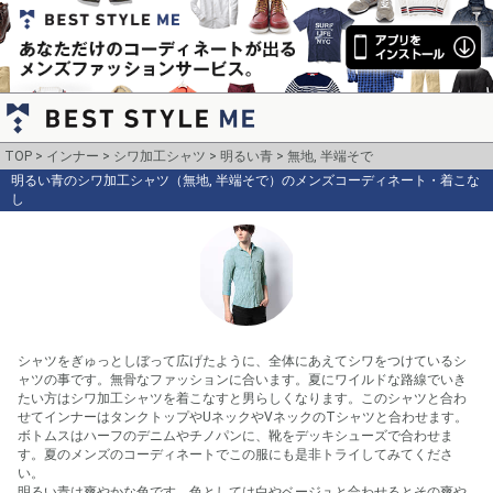
TOP
インナー
シワ加工シャツ
明るい青
無地, 半端そで
明るい青のシワ加工シャツ（無地, 半端そで）のメンズコーディネート・着こな
し
シャツをぎゅっとしぼって広げたように、全体にあえてシワをつけているシ
ャツの事です。無骨なファッションに合います。夏にワイルドな路線でいき
たい方はシワ加工シャツを着こなすと男らしくなります。このシャツと合わ
せてインナーはタンクトップやUネックやVネックのTシャツと合わせます。
ボトムスはハーフのデニムやチノパンに、靴をデッキシューズで合わせま
す。夏のメンズのコーディネートでこの服にも是非トライしてみてくださ
い。

明るい青は爽やかな色です。色としては白やベージュと合わせるとその爽や