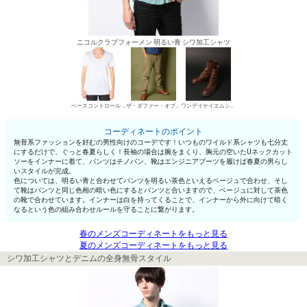
ニコルクラブフォーメン 明るい青 シワ加工シャツ
ベースコントロール UネックTシャツ
ザ・ダファー・オブ・セントジョージ チノパン・綿パン
ワンデイケイエムシー エンジニア・ペコスブーツ
コーディネートのポイント
無骨系ファッションを好むの男性向けのコーデです！いつものワイルド系シャツも七分丈
にするだけで、ぐっと春夏らしく！長袖の場合は腕をまくり、胸元の空いたUネックカット
ソーをインナーに着て、パンツはチノパン、靴はエンジニアブーツを履けば春夏の男らし
いスタイルが完成。
色については、明るい青と合わせてパンツを明るい茶色といえるベージュで合わせ、そし
て靴はパンツと同じ色相の暗い色にするとパンツと合いますので、ベージュに対して茶色
の靴で合わせています。インナーは白を持ってくることで、インナーから外に向けて暗く
なるという色の組み合わせルールを守ることに繋がります。
春のメンズコーディネートをもっと見る
夏のメンズコーディネートをもっと見る
シワ加工シャツとデニムの全身無骨スタイル