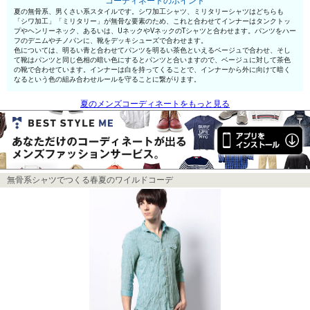
コーディネートのポイント
夏の無骨系、男くさい系スタイルです。シワ加工シャツ、ミリタリーシャツはどちらも
「シワ加工」「ミリタリー」が無骨な要素のため、これと合わせてインナーはタンクトッ
プやヘンリーネック、あるいは、UネックやVネックのTシャツと合わせます。パンツをハー
フのデニムやチノパンに、靴をデッキシューズで合わせます。
色については、明るい青と合わせてパンツを明るい茶色といえるベージュで合わせ、そし
て靴はパンツと同じ色相の暗い色にするとパンツと合いますので、ベージュに対して茶色
の靴で合わせています。インナーは白を持ってくることで、インナーから外に向けて暗く
なるという色の組み合わせルールを守ることに繋がります。
夏のメンズコーディネートをもっと見る
無骨系シャツでつくる春夏のワイルドコーデ