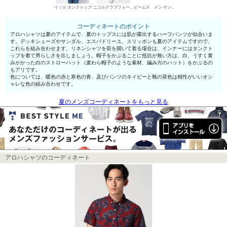
イッカ タンクトップ
ニコルクラブフォーメン デニムパンツ・ジーンズ
ビームス メン サンダル
コーディネートのポイント
アロハシャツは夏のアイテムで、夏のトップスには肌が露出するハーフパンツが似合いま
す。デッキシューズやサンダル、エスパドリーユ、スリッポンも夏のアイテムですので、
これらを組み合わせます。リネンシャツを前を開いて着る場合は、インナーにはタンクト
ップを着て男らしさを出しましょう。帽子をかぶることに抵抗が無い方は、白、うすく黄
みがかった白のストローハット（麦わら帽子のような素材、編み方のハット）をかぶるの
もアリです。
色については、暖色の赤と寒色の青、及びパンツのネイビーと靴の茶色は相性がいいオシ
ャレな色の組み合わせです。
夏のメンズコーディネートをもっと見る
アロハシャツのコーディネート