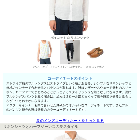
ボイコット 白 リネンシャツ
ソウル オブ フリーダム！ タンクトップ
ベネトン（ユナイテッド カラーズ オブ ベネトン） チノパン・綿パン
SFW スリッポン
コーディネートのポイント
ストライプ柄のフルレングスはストライプという柄がある分、シンプルなリネンシャツと
無地のインナーで合わせるとバランスが取れます。靴はレザーやスウェード素材のスリッ
ポン、ローファーでまとめるととかっこよくスタイリッシュな着こなしになります。夏に
フルレングスパンツを履く場合は、足元は２ロールほどまくって肌を露出させると夏らし
さがでてさわやかになります。
アウターもインナーも白で合わせた爽やかでオシャレなコーディネートです。またブルー
のパンツと茶色の靴は鉄板のカラーコーディネートです。
夏のメンズコーディネートをもっと見る
リネンシャツとハーフジーンズの夏スタイル