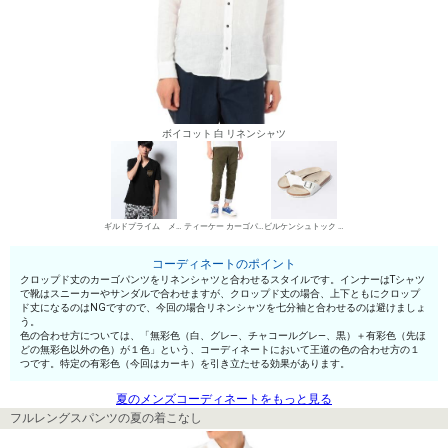
ボイコット 白 リネンシャツ
ギルドプライム メンズ VネックTシャツ
ティーケー カーゴパンツ
ビルケンシュトック サンダル
コーディネートのポイント
クロップド丈のカーゴパンツをリネンシャツと合わせるスタイルです。インナーはTシャツ
で靴はスニーカーやサンダルで合わせますが、クロップド丈の場合、上下ともにクロップ
ド丈になるのはNGですので、今回の場合リネンシャツを七分袖と合わせるのは避けましょ
う。
色の合わせ方については、「無彩色（白、グレ—、チャコールグレ—、黒）＋有彩色（先ほ
どの無彩色以外の色）が１色」という、コーディネートにおいて王道の色の合わせ方の１
つです。特定の有彩色（今回はカーキ）を引き立たせる効果があります。
夏のメンズコーディネートをもっと見る
フルレングスパンツの夏の着こなし