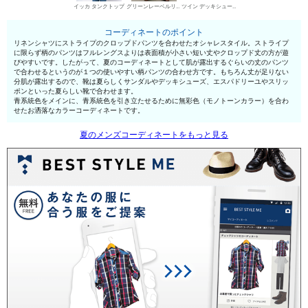
イッカ タンクトップ
グリーンレーベルリラクシング チノパン・綿パン
ツイン デッキシューズ
コーディネートのポイント
リネンシャツにストライプのクロップドパンツを合わせたオシャレスタイル。ストライプ
に限らず柄のパンツはフルレングスよりは表面積が小さい短い丈やクロップド丈の方が遊
びやすいです。したがって、夏のコーディネートとして肌が露出するぐらいの丈のパンツ
で合わせるというのが１つの使いやすい柄パンツの合わせ方です。もちろん丈が足りない
分肌が露出するので、靴は夏らしくサンダルやデッキシューズ、エスパドリーユやスリッ
ポンといった夏らしい靴で合わせます。
青系統色をメインに、青系統色を引き立たせるために無彩色（モノトーンカラー）を合わ
せたお洒落なカラーコーディネートです。
夏のメンズコーディネートをもっと見る