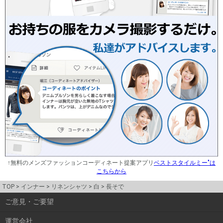
↑無料のメンズファッションコーディネート提案アプリ
ベストスタイルミー"は
こちらから
TOP
インナー
リネンシャツ
白
長そで
ご意見・ご要望
運営会社