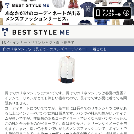
TOP
インナー
リネンシャツ
白
長そで
白のリネンシャツ（長そで）のメンズコーディネート・着こなし
長そでのリネンシャツについてです。長そでのリネンシャツは春夏の定番ア
イテムで、リネンがとても涼しい素材なので、長そでですが夏に着てても問
題ありません。

コーディネートについてですが、基本的には長そでのリネンシャツに柄があ
る以上はインナーやパンツに柄は厳禁です。パンツや靴も相性がいいアイテ
ムが多いですが、季節感のあるコーディネートでいくなら短パンやぺったん
この靴と合わせるのがベターです。白は爽やかさ、クリーンなイメージを与
えます。また、暗い色を多く使いがちのメンズファッションで、ポイントで
１箇所使うことで、カラーコーディネート全体が重くならず「抜け感」を与