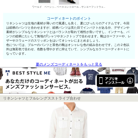
ワールド ベーシックス 丸首Tシャツ
ベースコントロール チノパン・綿パン
サンエーフットウェア ローファー
コーディネートのポイント
リネンシャツは生地の素材が薄いので風通しも良く、夏にぴったりのアイテムです。今回
は総柄のパンツと合わせますが、総柄パンツは見た目でインパクトがある分、デザインや
素材がシンプルなリネンシャツとはバランスが取れて相性が良いですし、インナーも、パ
ンツの総柄にたいして無地のTシャツやタンクトップで合わせます。靴はローファーや、レ
ザーやスウェードのスリッポンをはいてオシャレにまとめましょう。
色については、ブルーのパンツと茶色の靴はオシャレな色の組み合わせです。この２色以
外は無彩色で合わせ、色数を増やさずに抑えていて、シンプルなカラーコーディネートに
なっています。
夏のメンズコーディネートをもっと見る
リネンシャツとフルレングスストライプ合わせ