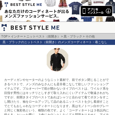
TOP
インナー
ニットベスト（前開き）
黒・ブラック
その他
黒・ブラックのニットベスト（前開き）のメンズコーディネート・着こなし
カーディガンやセーターのようなニット素材で、前でボタン閉じることがで
きるベストで、メンズのみなさんにも是非着こなして欲しいファッションア
イテムです。プルオーバーで前が開かないタイプのベストは、ワイルド系を
目指す男性にはキッチリとしすぎて取り入れにくいアイテムで敬遠されがち
ですが、前開きタイプのベストであればシャツと合わせて着てボタンをすこ
し開けたり、袖をロールアップして品のあるニットベストを少し着崩すこと
でとてもおしゃれなコーディネートになります。黒はモノトーン白やグレー
と同じく無彩色という、種類の色です。よく「コーディネートは３色以内に
抑える」といった際に、３色にカウントしなくても問題ありません。アイテ