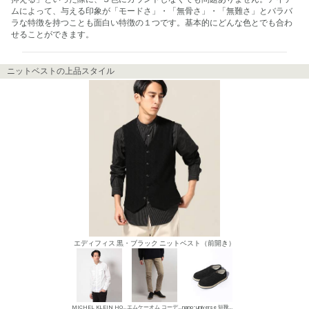
ムによって、与える印象が「モードさ」・「無骨さ」・「無難さ」とバラバ
ラな特徴を持つことも面白い特徴の１つです。基本的にどんな色とでも合わ
せることができます。
ニットベストの上品スタイル
エディフィス 黒・ブラック ニットベスト（前開き）
MICHEL KLEIN HOMME シャツ
エムケーオム コーデュロイパンツ
nano･universe 短靴・レザーシューズ