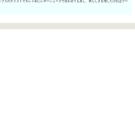
ップスのテイストでキレイめにレザーシューズで合わせても良し、男らしさを増したければブー