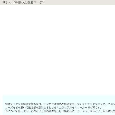
柄シャツを使った春夏コーデ！
柄物シャツを前開きで着る場合、インナーは無地が鉄則です。タンクトップやＵネック、Ｖネ
ューズなどを履いて抜け感を演出しましょう！カジュアルなスニーカーでも可です。
色については、グレーと白という色の邪魔をしない無彩色に、ベージュと茶色という茶色系統