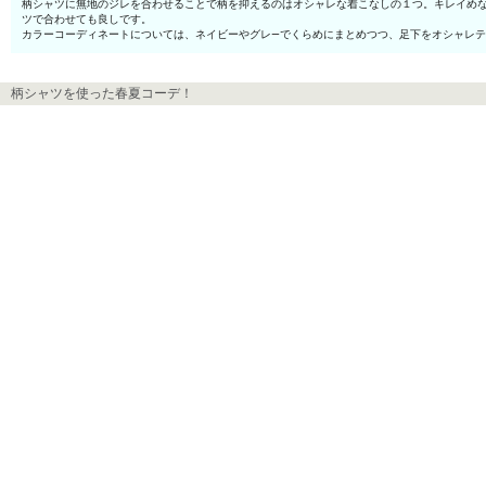
柄シャツに無地のジレを合わせることで柄を抑えるのはオシャレな着こなしの１つ。キレイめ
ツで合わせても良しです。
カラーコーディネートについては、ネイビーやグレ—でくらめにまとめつつ、足下をオシャレ
柄シャツを使った春夏コーデ！