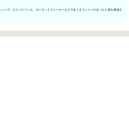
シューズ、エスパドリーユ、ローカットスニーカーなどであくまでシャツのきっちり感を着崩す