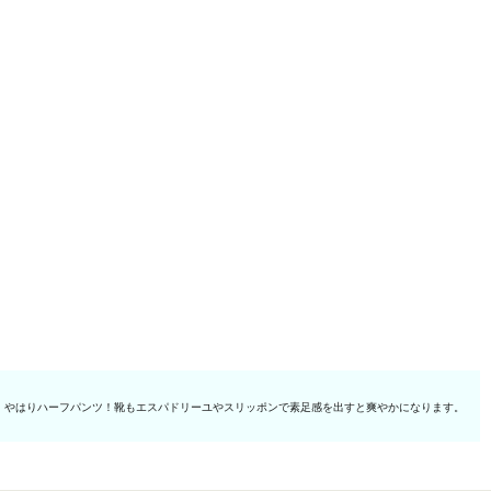
、やはりハーフパンツ！靴もエスパドリーユやスリッポンで素足感を出すと爽やかになります。