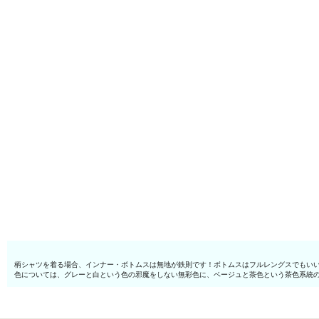
柄シャツを着る場合、インナー・ボトムスは無地が鉄則です！ボトムスはフルレングスでもい
色については、グレーと白という色の邪魔をしない無彩色に、ベージュと茶色という茶色系統