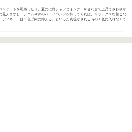
ジャケットを羽織ったり、夏には白シャツとインナーを合わせて上品でさわやか
に見えますし、デニムや綿のハーフパンツを持ってくれば、リラックスな着こな
ーディネートは３色以内に抑える」といった表現がされる時の１色に入れなくて