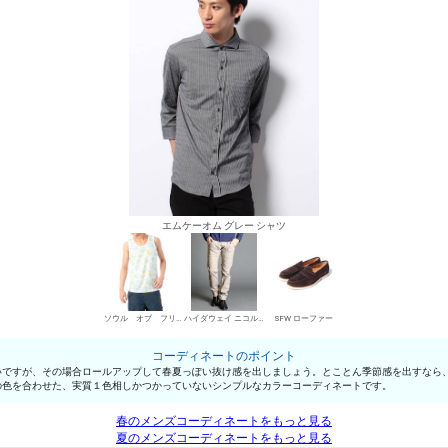
エムケーオム グレー シャツ
ソウル オブ フリーダム！ タンクトップ
ハイダウェイ ニコル デニムパンツ・ジーンズ
SFW ローファー
コーディネートのポイント
いですが、その場合ロールアップして春夏っぽい抜け感を出しましょう。とことん季節感を出すなら
の色を合わせた、実質１色相しかつかっていないシンプルなカラーコーディネートです。
春のメンズコーディネートをもっと見る
夏のメンズコーディネートをもっと見る