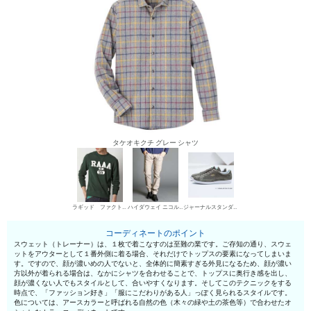
タケオキクチ グレー シャツ
ラギッド ファクトリー スウェット
ハイダウェイ ニコル デニムパンツ・ジーンズ
ジャーナルスタンダード ローカットスニーカー
コーディネートのポイント
スウェット（トレーナー）は、１枚で着こなすのは至難の業です。ご存知の通り、スウェ
ットをアウターとして１番外側に着る場合、それだけでトップスの要素になってしまいま
す。ですので、顔が濃いめの人でないと、全体的に簡素すぎる外見になるため、顔が濃い
方以外が着られる場合は、なかにシャツを合わせることで、トップスに奥行き感を出し、
顔が濃くない人でもスタイルとして、合いやすくなります。そしてこのテクニックをする
時点で、「ファッション好き」「服にこだわりがある人」っぽく見られるスタイルです。
色については、アースカラーと呼ばれる自然の色（木々の緑や土の茶色等）で合わせたオ