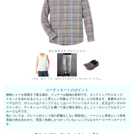
タケオキクチ グレー シャツ
ソウル オブ フリーダム！ タンクトップ
ゼロバイトルネードマート デニムパンツ・ジーンズ
サンエーフットウェア スリッポン
コーディネートのポイント
柄物シャツを前開きで着る場合、インナーは無地が鉄則です。タンクトップやＵネック、
Ｖネックを合わせるとちょっと男らしい印象もプラスすることが出来ます。春夏向けのコ
ーデなので、ボトムスはクロップドもしくはハーフパンツをチョイス。足元はサンダルや
スリッポン、デッキシューズなどを履いて抜け感を演出しましょう！カジュアルなスニー
カーでも可です。
色については、グレーと白という色の邪魔をしない無彩色に、ベージュと茶色という茶色
系統の色を合わせた、実質１色相しかつかっていないシンプルなカラーコーディネートで
す。