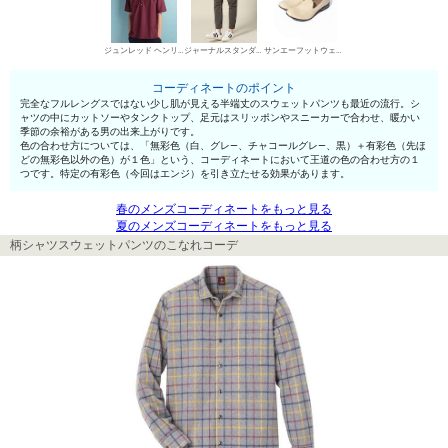
ジュンレッド ヘンリーネックTシャツ
ジャーナルスタンダード スウェットパンツ
サンエーフットウェア スリッポン
コーディネートのポイント
完全なフルレングスではない少し肌が見える半端丈のスウェットパンツも最近の流行。シ
ャツの中にカットソーやタンクトップ、足元はスリッポンやスニーカーで合わせ、暖かい
季節の余裕がある男の出来上がりです。
色の合わせ方については、「無彩色（白、グレ—、チャコールグレ—、黒）＋有彩色（先ほ
どの無彩色以外の色）が１色」という、コーディネートにおいて王道の色の合わせ方の１
つです。特定の有彩色（今回はエンジ）を引き立たせる効果があります。
春のメンズコーディネートをもっと見る
夏のメンズコーディネートをもっと見る
柄シャツスウェットパンツのこなれコーデ