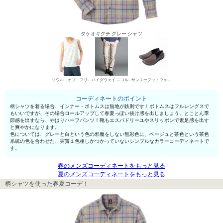
タケオキクチ グレー シャツ
ソウル オブ フリーダム！ タンクトップ
ハイダウェイ ニコル デニムパンツ・ジーンズ
サンエーフットウェア スリッポン
コーディネートのポイント
柄シャツを着る場合、インナー・ボトムスは無地が鉄則です！ボトムスはフルレングスで
もいいですが、その場合ロールアップして春夏っぽい抜け感を出しましょう。とことん季
節感を出すなら、やはりハーフパンツ！靴もエスパドリーユやスリッポンで素足感を出す
と爽やかになります。
色については、グレーと白という色の邪魔をしない無彩色に、ベージュと茶色という茶色
系統の色を合わせた、実質１色相しかつかっていないシンプルなカラーコーディネートで
す。
春のメンズコーディネートをもっと見る
夏のメンズコーディネートをもっと見る
柄シャツを使った春夏コーデ！