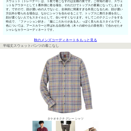
スウェット（トレーナー）は、１枚で着こなすのは至難の業です。ご存知の通り、スウェ
ットをアウターとして１番外側に着る場合、それだけでトップスの要素になってしまいま
す。ですので、顔が濃いめの人でないと、全体的に簡素すぎる外見になるため、顔が濃い
方以外が着られる場合は、なかにシャツを合わせることで、トップスに奥行き感を出し、
顔が濃くない人でもスタイルとして、合いやすくなります。そしてこのテクニックをする
時点で、「ファッション好き」「服にこだわりがある人」っぽく見られるスタイルです。
色については、アースカラーと呼ばれる自然の色（木々の緑や土の茶色等）で合わせたオ
シャレなカラーコーディネートです。
秋のメンズコーディネートをもっと見る
半端丈スウェットパンツの着こなし
タケオキクチ グレー シャツ