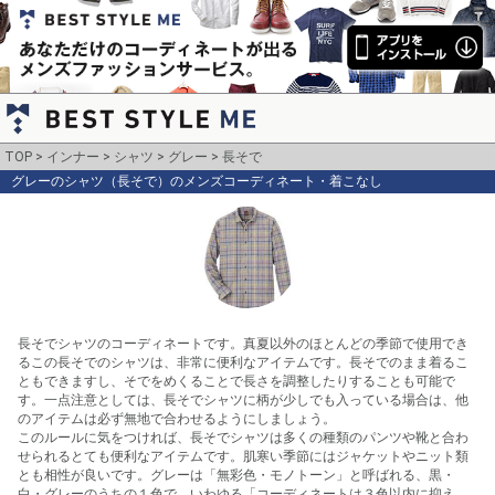
TOP
インナー
シャツ
グレー
長そで
グレーのシャツ（長そで）のメンズコーディネート・着こなし
長そでシャツのコーディネートです。真夏以外のほとんどの季節で使用でき
るこの長そでのシャツは、非常に便利なアイテムです。長そでのまま着るこ
ともできますし、そでをめくることで長さを調整したりすることも可能で
す。一点注意としては、長そでシャツに柄が少しでも入っている場合は、他
のアイテムは必ず無地で合わせるようにしましょう。

このルールに気をつければ、長そでシャツは多くの種類のパンツや靴と合わ
せられるとても便利なアイテムです。肌寒い季節にはジャケットやニット類
とも相性が良いです。グレーは「無彩色・モノトーン」と呼ばれる、黒・
白・グレーのうちの１色で、いわゆる「コーディネートは３色以内に抑え