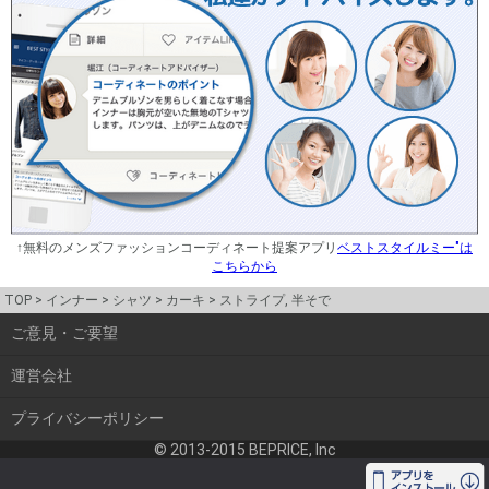
↑無料のメンズファッションコーディネート提案アプリ
ベストスタイルミー"は
こちらから
TOP
インナー
シャツ
カーキ
ストライプ, 半そで
ご意見・ご要望
運営会社
プライバシーポリシー
© 2013-2015 BEPRICE, Inc