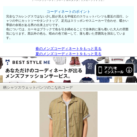
アーバンリサーチドアーズ ヘンリーネックTシャツ
ジャーナルスタンダード スウェットパンツ
サンエーフットウェア スリッポン
コーディネートのポイント
完全なフルレングスではない少し肌が見える半端丈のスウェットパンツも最近の流行。シ
ャツの中にカットソーやタンクトップ、足元はスリッポンやスニーカーで合わせ、暖かい
季節の余裕がある男の出来上がりです。
色については、カーキはブラックで色を引き締めることで全体的に落ち着いた大人の雰囲
気になります。黒以外の色も、暗めの色で統一して、落ち着いた雰囲気を演出していま
す。
春のメンズコーディネートをもっと見る
夏のメンズコーディネートをもっと見る
柄シャツスウェットパンツのこなれコーデ