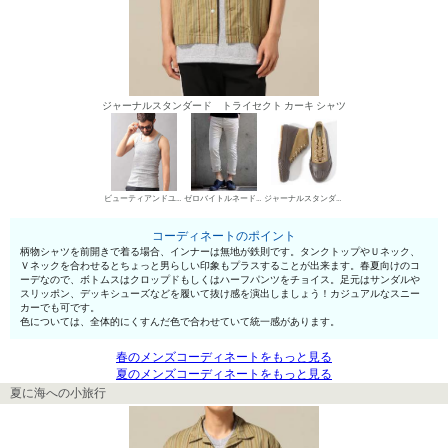
ジャーナルスタンダード トライセクト カーキ シャツ
ビューティアンドユース ユナイテッドアローズ タンクトップ
ゼロバイトルネードマート デニムパンツ・ジーンズ
ジャーナルスタンダード ハイカットスニーカー
コーディネートのポイント
柄物シャツを前開きで着る場合、インナーは無地が鉄則です。タンクトップやＵネック、
Ｖネックを合わせるとちょっと男らしい印象もプラスすることが出来ます。春夏向けのコ
ーデなので、ボトムスはクロップドもしくはハーフパンツをチョイス。足元はサンダルや
スリッポン、デッキシューズなどを履いて抜け感を演出しましょう！カジュアルなスニー
カーでも可です。
色については、全体的にくすんだ色で合わせていて統一感があります。
春のメンズコーディネートをもっと見る
夏のメンズコーディネートをもっと見る
夏に海への小旅行