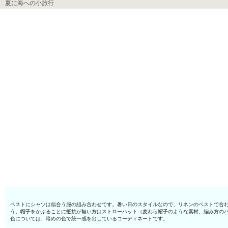
夏に海への小旅行
ベストにシャツは似合う服の組み合わせです。暑い日のスタイルなので、リネンのベストで合
う。帽子をかぶることに抵抗が無い方はストローハット（麦わら帽子のような素材、編み方の
色については、暗めの色で統一感を出しているコーディネートです。