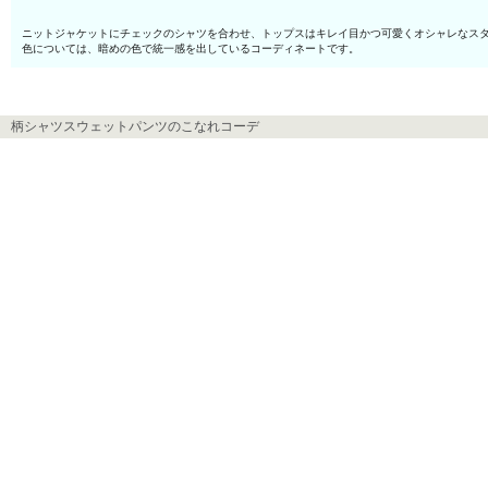
ニットジャケットにチェックのシャツを合わせ、トップスはキレイ目かつ可愛くオシャレなス
色については、暗めの色で統一感を出しているコーディネートです。
柄シャツスウェットパンツのこなれコーデ