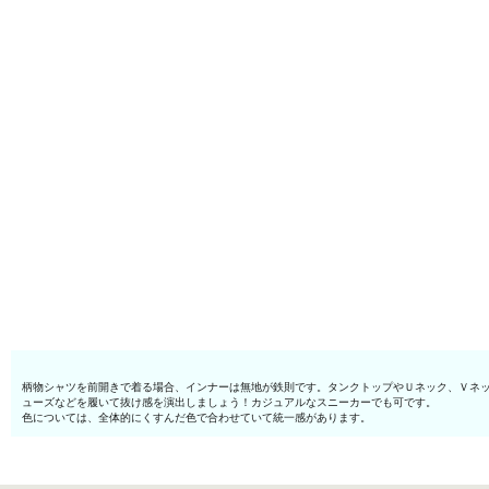
柄物シャツを前開きで着る場合、インナーは無地が鉄則です。タンクトップやＵネック、Ｖネ
ューズなどを履いて抜け感を演出しましょう！カジュアルなスニーカーでも可です。
色については、全体的にくすんだ色で合わせていて統一感があります。