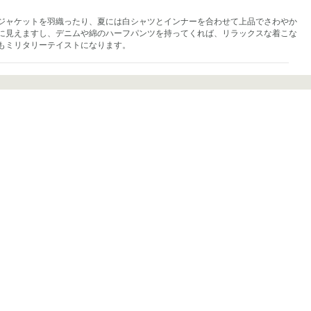
ジャケットを羽織ったり、夏には白シャツとインナーを合わせて上品でさわやか
に見えますし、デニムや綿のハーフパンツを持ってくれば、リラックスな着こな
もミリタリーテイストになります。