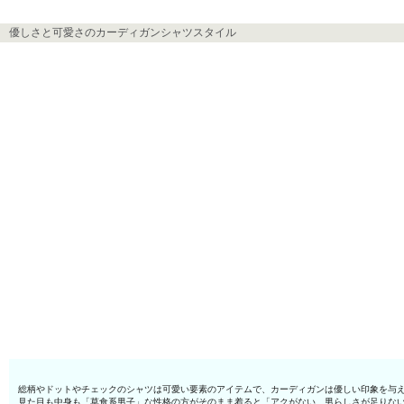
優しさと可愛さのカーディガンシャツスタイル
総柄やドットやチェックのシャツは可愛い要素のアイテムで、カーディガンは優しい印象を与
見た目も中身も「草食系男子」な性格の方がそのまま着ると「アクがない、男らしさが足りな