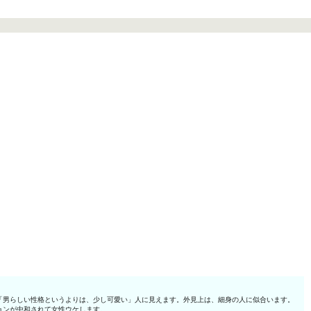
「男らしい性格というよりは、少し可愛い」人に見えます。外見上は、細身の人に似合います。
ョンが中和されて女性ウケします。