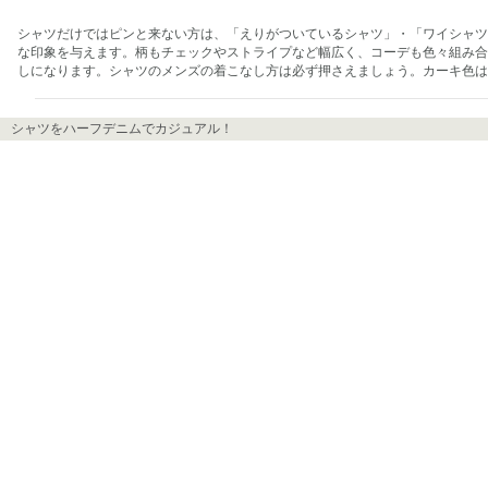
シャツだけではピンと来ない方は、「えりがついているシャツ」・「ワイシャツ
な印象を与えます。柄もチェックやストライプなど幅広く、コーデも色々組み合
しになります。シャツのメンズの着こなし方は必ず押さえましょう。カーキ色は
シャツをハーフデニムでカジュアル！