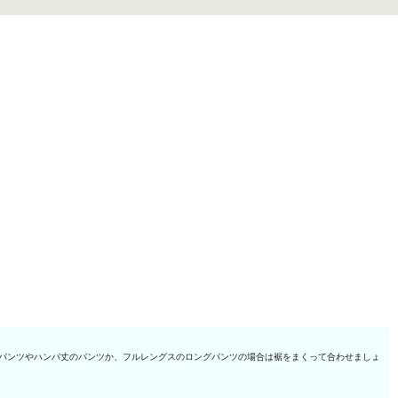
パンツやハンパ丈のパンツか、フルレングスのロングパンツの場合は裾をまくって合わせましょ