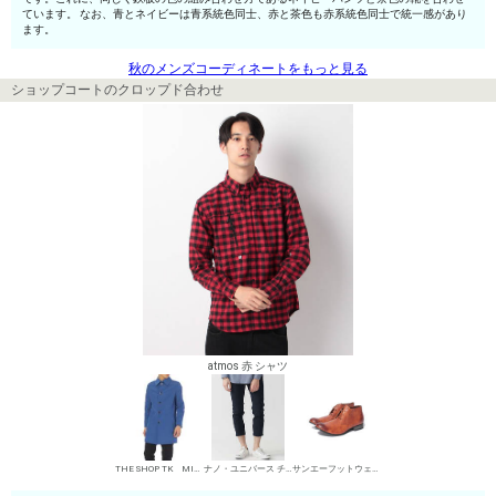
ています。 なお、青とネイビーは青系統色同士、赤と茶色も赤系統色同士で統一感があり
ます。
秋のメンズコーディネートをもっと見る
ショップコートのクロップド合わせ
atmos 赤 シャツ
THE SHOP TK MIXPICE ショップコート
ナノ・ユニバース チノパン・綿パン
サンエーフットウェア 短靴・レザーシューズ