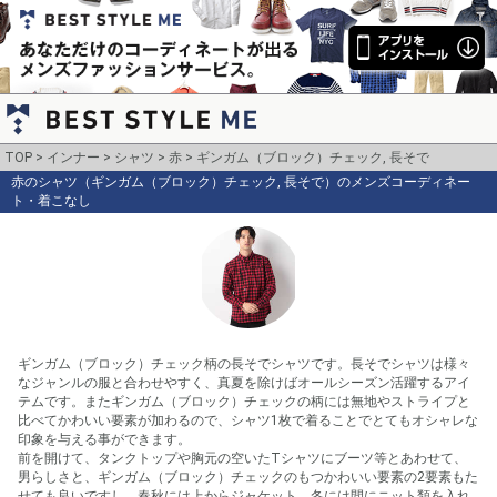
TOP
インナー
シャツ
赤
ギンガム（ブロック）チェック, 長そで
赤のシャツ（ギンガム（ブロック）チェック, 長そで）のメンズコーディネー
ト・着こなし
ギンガム（ブロック）チェック柄の長そでシャツです。長そでシャツは様々
なジャンルの服と合わせやすく、真夏を除けばオールシーズン活躍するアイ
テムです。またギンガム（ブロック）チェックの柄には無地やストライプと
比べてかわいい要素が加わるので、シャツ1枚で着ることでとてもオシャレな
印象を与える事ができます。

前を開けて、タンクトップや胸元の空いたTシャツにブーツ等とあわせて、
男らしさと、ギンガム（ブロック）チェックのもつかわいい要素の2要素もた
せても良いですし、春秋には上からジャケット、冬には間にニット類を入れ