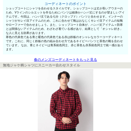
コーディネートのポイント
ショップコートにシャツを合わせるスタイルです。ショップコートは丈が長いアウターの
ため、Vラインのシルエットを作るためにパンツは細身かハンパ丈にするのが望ましいアイ
テムです。今回は、ハンパ丈である七分（クロップド）パンツと合わせます。インナーの
シャツがキレイ目アイテムのため、これに合わせて靴はおなじくキレイ目アイテムの短靴
やローファーで合わせましょう。また、ショップコート自体が、ハンパ丈アイテム＝防寒
とは関係ないアイテムのため、わざわざ着ている感があり、結果として「オシャレ好き」
な人に見える効果があります。
寒色の代表色である青と暖色の代表色である赤は鉄板のオシャレなカラーコーディネート
です。これに、同じく鉄板の色の組み合わせ方であるネイビーパンツと茶色の靴を合わせ
ています。 なお、青とネイビーは青系統色同士、赤と茶色も赤系統色同士で統一感があり
ます。
春のメンズコーディネートをもっと見る
無地ジャケ柄シャツにスニーカー合わせスタイル