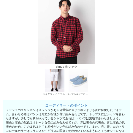
atmos 赤 シャツ
ハイダウェイ ニコル チノパン・綿パン
パープル＆イエロー（メンズ） メッシュスリッポン
コーディネートのポイント
メッシュのスリッポンはメッシュがある分通常のスリッポンよりも夏に特化したアイテ
ム。合わせる際はパンツは短丈が相性が良い組み合わせです。トップスにはシャツを合わ
せますが、少しでも柄が入っているシャツであれば、パンツは無地で合わせましょう。
暖色と寒色の配色はオシャレな色の組み合わせですが、赤は暖色の代表色、青は寒色の代
表色のため、この２色はとても相性がいい色の組み合わせです。また、赤、青、白のトリ
コロールカラーはフランスやイギリスの国旗で使われいているようにとてもオシャレな３