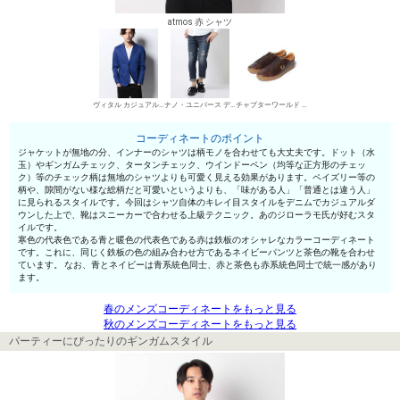
atmos 赤 シャツ
ヴィタル カジュアルジャケット
ナノ・ユニバース デニムパンツ・ジーンズ
チャプターワールド ローカットスニーカー
コーディネートのポイント
ジャケットが無地の分、インナーのシャツは柄モノを合わせても大丈夫です。ドット（水
玉）やギンガムチェック、タータンチェック、ウインドーペン（均等な正方形のチェッ
ク）等のチェック柄は無地のシャツよりも可愛く見える効果があります。ペイズリー等の
柄や、隙間がない様な総柄だと可愛いというよりも、「味がある人」「普通とは違う人」
に見られるスタイルです。今回はシャツ自体のキレイ目スタイルをデニムでカジュアルダ
ウンした上で、靴はスニーカーで合わせる上級テクニック。あのジローラモ氏が好むスタ
イルです。
寒色の代表色である青と暖色の代表色である赤は鉄板のオシャレなカラーコーディネート
です。これに、同じく鉄板の色の組み合わせ方であるネイビーパンツと茶色の靴を合わせ
ています。 なお、青とネイビーは青系統色同士、赤と茶色も赤系統色同士で統一感があり
ます。
春のメンズコーディネートをもっと見る
秋のメンズコーディネートをもっと見る
パーティーにぴったりのギンガムスタイル