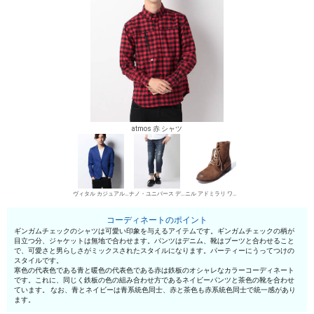
atmos 赤 シャツ
ヴィタル カジュアルジャケット
ナノ・ユニバース デニムパンツ・ジーンズ
ニル アドミラリ ワークブーツ
コーディネートのポイント
ギンガムチェックのシャツは可愛い印象を与えるアイテムです。ギンガムチェックの柄が
目立つ分、ジャケットは無地で合わせます。パンツはデニム、靴はブーツと合わせること
で、可愛さと男らしさがミックスされたスタイルになります。パーティーにうってつけの
スタイルです。
寒色の代表色である青と暖色の代表色である赤は鉄板のオシャレなカラーコーディネート
です。これに、同じく鉄板の色の組み合わせ方であるネイビーパンツと茶色の靴を合わせ
ています。 なお、青とネイビーは青系統色同士、赤と茶色も赤系統色同士で統一感があり
ます。