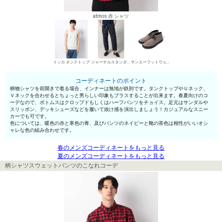
atmos 赤 シャツ
イッカ タンクトップ
ジャーナルスタンダード ホームステッド デニムパンツ・ジーンズ
サンエーフットウェア ハイカットスニーカー
コーディネートのポイント
柄物シャツを前開きで着る場合、インナーは無地が鉄則です。タンクトップやＵネック、
Ｖネックを合わせるとちょっと男らしい印象もプラスすることが出来ます。春夏向けのコ
ーデなので、ボトムスはクロップドもしくはハーフパンツをチョイス。足元はサンダルや
スリッポン、デッキシューズなどを履いて抜け感を演出しましょう！カジュアルなスニー
カーでも可です。
色については、暖色の赤と寒色の青、及びパンツのネイビーと靴の茶色は相性がいいオシ
ャレな色の組み合わせです。
春のメンズコーディネートをもっと見る
夏のメンズコーディネートをもっと見る
柄シャツスウェットパンツのこなれコーデ