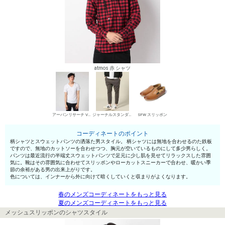
atmos 赤 シャツ
アーバンリサーチ VネックTシャツ
ジャーナルスタンダード スウェットパンツ
SFW スリッポン
コーディネートのポイント
柄シャツとスウェットパンツの洒落た男スタイル。 柄シャツには無地を合わせるのた鉄板
ですので、無地のカットソーを合わせつつ、胸元が空いているものにして多少男らしく。
パンツは最近流行の半端丈スウェットパンツで足元に少し肌を見せてリラックスした雰囲
気に。靴はその雰囲気に合わせてスリッポンやローカットスニーカーで合わせ、暖かい季
節の余裕がある男の出来上がりです。
色については、インナーから外に向けて暗くしていくと収まりがよくなります。
春のメンズコーディネートをもっと見る
夏のメンズコーディネートをもっと見る
メッシュスリッポンのシャツスタイル