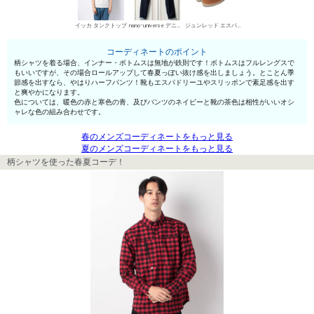
イッカ タンクトップ
nano･universe デニムパンツ・ジーンズ
ジュンレッド エスパドリーユ
コーディネートのポイント
柄シャツを着る場合、インナー・ボトムスは無地が鉄則です！ボトムスはフルレングスで
もいいですが、その場合ロールアップして春夏っぽい抜け感を出しましょう。とことん季
節感を出すなら、やはりハーフパンツ！靴もエスパドリーユやスリッポンで素足感を出す
と爽やかになります。
色については、暖色の赤と寒色の青、及びパンツのネイビーと靴の茶色は相性がいいオシ
ャレな色の組み合わせです。
春のメンズコーディネートをもっと見る
夏のメンズコーディネートをもっと見る
柄シャツを使った春夏コーデ！