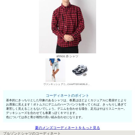
atmos 赤 シャツ
ヴァンキッシュ デニムパンツ・ジーンズ
CHAPTER WORLD ローカットスニーカー
コーディネートのポイント
基本的にきっちりとした印象のあるシャツは、春夏はほどよくカジュアルに着崩すとより
お洒落に見えます！ボトムスにデニムのハーフパンツを持ってくれば、きっちりし過ぎて
暑苦しく見えることもないでしょう。デニムを合わせる場合、足元はやはりスニーカー。
デッキシューズを合わせても春夏っぽくキマります。
色については赤と青が相性の良い組み合わせになります。
夏のメンズコーディネートをもっと見る
ブルゾンとシャツのコーディネート