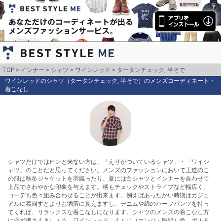
TOP
インナー
シャツ
ワインレッド
タータンチェック, 半そで
ワインレッドのシャツ（タータンチェック, 半そで）のメンズコーディネート・
着こなし
シャツだけではピンと来ない方は、「えりがついているシャツ」・「ワイシ
ャツ」のことだと思ってください。メンズのファッションにおいて王道のこ
の服は秋冬ジャケットを羽織ったり、夏には白シャツとインナーを合わせて
上品でさわやかな印象を与えます。柄もチェックやストライプなど幅広く、
コーデも色々組み合わせることが出来ます。例えばあったかい時期はカジュ
アルに着崩すとよりお洒落に見えますし、デニムや綿のハーフパンツを持っ
てくれば、リラックスな着こなしになります。シャツのメンズの着こなし方
は必ず押さえましょう。ワインレッド、えんじ（エンジ・臙脂）色、ボルド