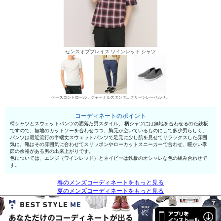
センスオブプレイス ワインレッド シャツ
ベースコントロール ヘンリーネックTシャツ
ジャーナルスタンダード スウェットパンツ
グリーンレーベルリラクシング スリッポン
コーディネートのポイント
柄シャツとスウェットパンツの洒落た男スタイル。 柄シャツには無地を合わせるのた鉄板
ですので、無地のカットソーを合わせつつ、胸元が空いているものにして多少男らしく。
パンツは最近流行の半端丈スウェットパンツで足元に少し肌を見せてリラックスした雰囲
気に。靴はその雰囲気に合わせてスリッポンやローカットスニーカーで合わせ、暖かい季
節の余裕がある男の出来上がりです。
色については、エンジ（ワインレッド）とネイビーは鉄板のオシャレな色の組み合わせで
す。
春のメンズコーディネートをもっと見る
夏のメンズコーディネートをもっと見る