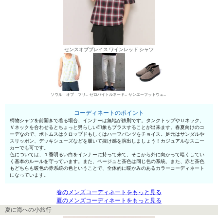
センスオブプレイス ワインレッド シャツ
ソウル オブ フリーダム！ タンクトップ
ゼロバイトルネードマート デニムパンツ・ジーンズ
サンエーフットウェア ハイカットスニーカー
コーディネートのポイント
柄物シャツを前開きで着る場合、インナーは無地が鉄則です。タンクトップやＵネック、
Ｖネックを合わせるとちょっと男らしい印象もプラスすることが出来ます。春夏向けのコ
ーデなので、ボトムスはクロップドもしくはハーフパンツをチョイス。足元はサンダルや
スリッポン、デッキシューズなどを履いて抜け感を演出しましょう！カジュアルなスニー
カーでも可です。
色については、１番明るい白をインナーに持って来て、そこから外に向かって暗くしてい
く基本のルールを守っています。また、ベージュと茶色は同じ色の系統、また、赤と茶色
もどちらも暖色の赤系統の色ということで、全体的に暖かみのあるカラーコーディネート
になっています。
春のメンズコーディネートをもっと見る
夏のメンズコーディネートをもっと見る
夏に海への小旅行