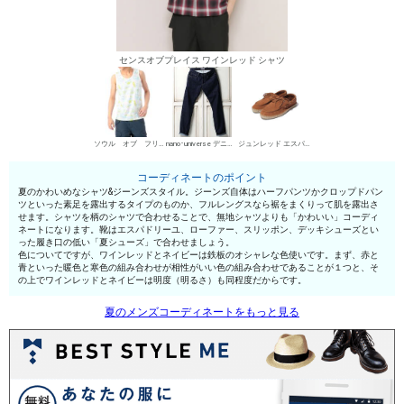
センスオブプレイス ワインレッド シャツ
ソウル オブ フリーダム！ タンクトップ
nano･universe デニムパンツ・ジーンズ
ジュンレッド エスパドリーユ
コーディネートのポイント
夏のかわいめなシャツ&ジーンズスタイル。ジーンズ自体はハーフパンツかクロップドパン
ツといった素足を露出するタイプのものか、フルレングスなら裾をまくりって肌を露出さ
せます。シャツを柄のシャツで合わせることで、無地シャツよりも「かわいい」コーディ
ネートになります。靴はエスパドリーユ、ローファー、スリッポン、デッキシューズとい
った履き口の低い「夏シューズ」で合わせましょう。
色についてですが、ワインレッドとネイビーは鉄板のオシャレな色使いです。まず、赤と
青といった暖色と寒色の組み合わせが相性がいい色の組み合わせであることが１つと、そ
の上でワインレッドとネイビーは明度（明るさ）も同程度だからです。
夏のメンズコーディネートをもっと見る