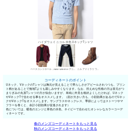
ハイダウェイ ニコル 水色 UネックTシャツ
ベースコントロール カジュアルジャケット
nano･universe デニムパンツ・ジーンズ
ニル アドミラリ ワークブーツ
コーディネートのポイント
Uネック、VネックのTシャツは胸元が見えることで男らしさがアピールされつつも、プリン
ト柄があることで無地Tよりも親しみやすくなります。なお、控えめな性格の方は首元がつ
まりぎみの丸首Tシャツの方が似合いますが、単純に外見を格好よくしたければ、Uネック
やVネックTで合わせる事をオススメします。（顔が大きい方も、小顔効果があるのでUネッ
クやVネックTをオススメします。サングラスやネックレス、季節によってはストーツやマ
フラーを巻くと、余計小顔効果が促進されます）
色については、暖色のエンジと寒色の水色、ネイビーで合わせたオシャレなカラーコーデ
ィネートです。
春のメンズコーディネートをもっと見る
秋のメンズコーディネートをもっと見る