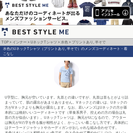
TOP
インナー
UネックTシャツ
水色
プリントあり, 半そで
水色のUネックTシャツ（プリントあり, 半そで）のメンズコーディネート・着
こなし
U字型に、胸元が空いています。丸首との違いですが、丸首は首もとがより詰
まっていて、肌の露出があまりありません。Vネックとの違いは、Uネックの
方がVネックよりも胸元が露出します。なお、若いメンズはUネックの方が基
本的には格好いいコーディネートです（草食系男子、控えめの方の場合は丸
首の方が似合います）。UネックTシャツは、胸元がUになるので、アウター
は胸元がVの字を作る服が相性がよく、かっこいい着こなし方です。具体的に
はテーラードジャケットやカーディガンがおしゃれな組み合わせです。

水色はオレンジと相性がいい色です。白と合わせて爽やかにしつつ、オレン