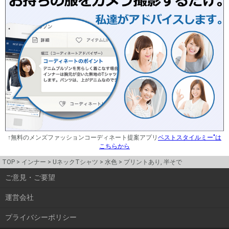
↑無料のメンズファッションコーディネート提案アプリ
ベストスタイルミー"は
こちらから
TOP
インナー
UネックTシャツ
水色
プリントあり, 半そで
ご意見・ご要望
運営会社
プライバシーポリシー