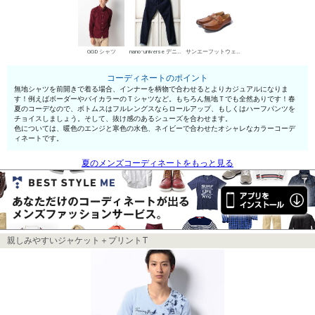
GGD シャツ
nano･universe デニムパンツ・ジーンズ
サンエーフットウェア ローファー
コーディネートのポイント
無地シャツを前開きで着る場合、インナーを柄物で合わせるとよりカジュアルになりま
す！例えばボーダーやバイカラーのＴシャツなど。もちろん無地Ｔでも全然ありです！春
夏のコーデなので、ボトムスはフルレングスならロールアップ、もしくはハーフパンツを
チョイスしましょう。そして、抜け感のあるシューズを合わせます。
色については、暖色のエンジと寒色の水色、ネイビーで合わせたオシャレなカラーコーデ
ィネートです。
夏のメンズコーディネートをもっと見る
親しみやすいジャケット＋プリントT