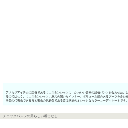
アメカジアイテムの定番であるウエスタンシャツに、かわいい要素の総柄パンツを合わせた、と
るのではなく、ウエスタンシャツ、胸元の開いたインナー、ボリューム感のあるブーツを合わ
寒色の代表色である青と暖色の代表色である赤は鉄板のオシャレなカラーコーディネートです。
チェックパンツの男らしい着こなし