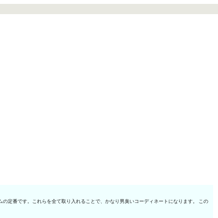
ムの定番です。これらを全て取り入れることで、かなり男臭いコーディネートになります。 この