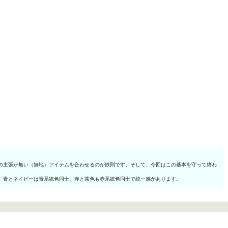
の主張が無い（無地）アイテムを合わせるのが鉄則です。そして、今回はこの基本を守って終わ
、青とネイビーは青系統色同士、赤と茶色も赤系統色同士で統一感があります。