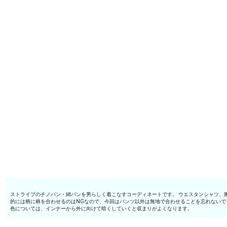
ストライプのチノパン・綿パンを男らしく着こなすコーディネートです。 ウエスタンシャツ、
的には柄に柄を合わせるのはNGなので、今回はパンツ以外は無地で合わせることを忘れないで
色については、インナーから外に向けて暗くしていくと収まりがよくなります。