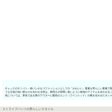
チェックのチノパン・綿パンがもつファッションとしての「かわいい」要素を男らしい要素で取
うな主張の強い柄ものを合わせる時は、柄同士が喧嘩し無いように無地のアイテムを合わせる
色については、寒色である青のアウターに暖色のエンジ（ワインレッド）の靴を合わせたオシ
ストライプパンツの男らしいスタイル