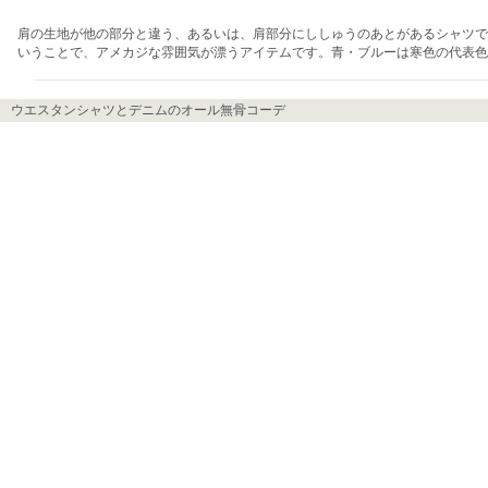
肩の生地が他の部分と違う、あるいは、肩部分にししゅうのあとがあるシャツで
いうことで、アメカジな雰囲気が漂うアイテムです。青・ブルーは寒色の代表色
ウエスタンシャツとデニムのオール無骨コーデ