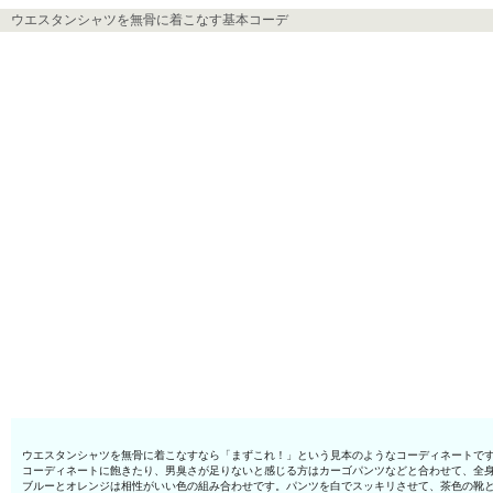
ウエスタンシャツを無骨に着こなす基本コーデ
ウエスタンシャツを無骨に着こなすなら「まずこれ！」という見本のようなコーディネートで
コーディネートに飽きたり、男臭さが足りないと感じる方はカーゴパンツなどと合わせて、全
ブルーとオレンジは相性がいい色の組み合わせです。パンツを白でスッキリさせて、茶色の靴