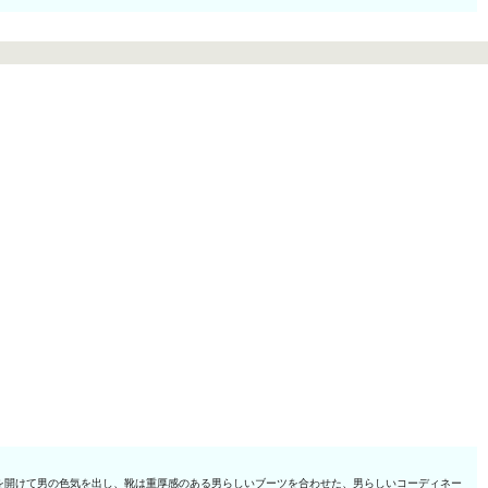
を開けて男の色気を出し、靴は重厚感のある男らしいブーツを合わせた、男らしいコーディネー