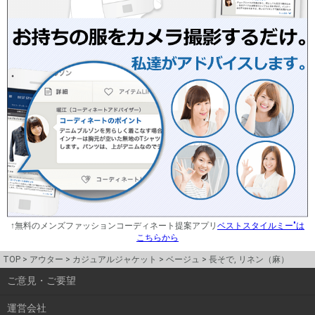
↑無料のメンズファッションコーディネート提案アプリ
ベストスタイルミー"は
こちらから
TOP
アウター
カジュアルジャケット
ベージュ
長そで, リネン（麻）
ご意見・ご要望
運営会社