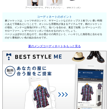
アーバンリサーチ VネックTシャツ
デサント チノパン・綿パン
SFW スリッポン
コーディネートのポイント
麻ジャケットは、シャツやポロシャツ、サマーニットなどのトップス１枚でいい暑い時期
にあえて羽織るということで、オシャレな雰囲気が強まるアイテムです。柄のジャケット
の場合、インナーは無地のVネックTに、短パンを合わせ、素足で短靴（レザーシューズ）
やローファー、レザーのスリッポンで合わせるのがいいでしょう。
ベージュはぼやけた色なので、白か黒かその両方という、ハッキリした無彩色と合わせる
のが１番格好いい色の組み合わせです。
夏のメンズコーディネートをもっと見る