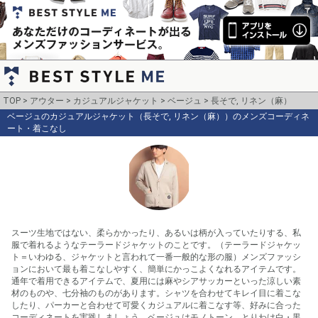
TOP
アウター
カジュアルジャケット
ベージュ
長そで, リネン（麻）
ベージュのカジュアルジャケット（長そで, リネン（麻））のメンズコーディネ
ート・着こなし
スーツ生地ではない、柔らかかったり、あるいは柄が入っていたりする、私
服で着れるようなテーラードジャケットのことです。（テーラードジャケッ
ト＝いわゆる、ジャケットと言われて一番一般的な形の服）メンズファッシ
ョンにおいて最も着こなしやすく、簡単にかっこよくなれるアイテムです。
通年で着用できるアイテムで、夏用には麻やシアサッカーといった涼しい素
材のものや、七分袖のものがあります。シャツを合わせてキレイ目に着こな
したり、パーカーと合わせて可愛くカジュアルに着こなす等、好みに合った
コーディネートを実践しましょう。ベージュはモノトーン、とりわけ白・黒