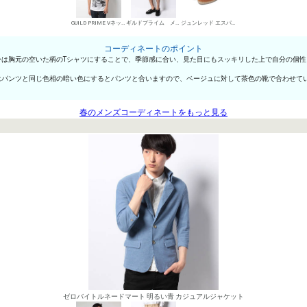
GUILD PRIME VネックTシャツ
ギルドプライム メンズ チノパン・綿パン
ジュンレッド エスパドリーユ
コーディネートのポイント
は胸元の空いた柄のTシャツにすることで、季節感に合い、見た目にもスッキリした上で自分の個性
はパンツと同じ色相の暗い色にするとパンツと合いますので、ベージュに対して茶色の靴で合わせて
春のメンズコーディネートをもっと見る
ゼロバイトルネードマート 明るい青 カジュアルジャケット