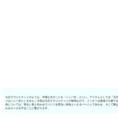
七分そでジャケットのような、半端な丈のことを「ハンパ丈」といい、アイテムとしては「九
ツはハンパ丈にしません）今回は七分そでジャケットが無地なので、インナーは無地でも柄で
色については、明るい青と合わせてパンツを明るい茶色といえるベージュで合わせ、そして靴
わせルールを守ることに繋がります。