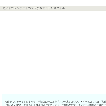
七分そでジャケットのラフなカジュアルスタイル
七分そでジャケットのような、半端な丈のことを「ハンパ丈」といい、アイテムとしては「九
ツはハンパ丈にしません）今回は七分そでジャケットが無地なので、インナーは無地でも柄で