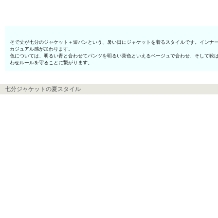
そで丈が七分のジャケット＋短パンという、暑い日にジャケットを着るスタイルです。インナー
カジュアル感が加わります。
色については、明るい青と合わせてパンツを明るい茶色といえるベージュで合わせ、そして靴
わせルールを守ることに繋がります。
七分ジャケットの夏スタイル