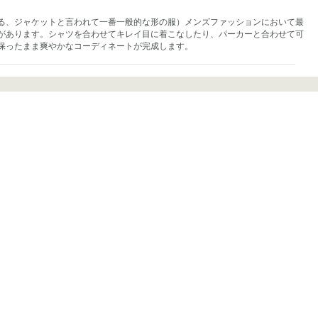
る、ジャケットと言われて一番一般的な形の服）メンズファッションにおいて最
があります。シャツを合わせてキレイ目に着こなしたり、パーカーと合わせて可
保ったまま爽やかなコーディネートが完成します。