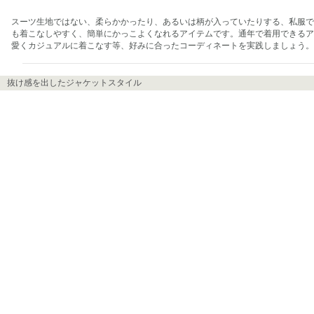
スーツ生地ではない、柔らかかったり、あるいは柄が入っていたりする、私服で
も着こなしやすく、簡単にかっこよくなれるアイテムです。通年で着用できるア
愛くカジュアルに着こなす等、好みに合ったコーディネートを実践しましょう。
抜け感を出したジャケットスタイル