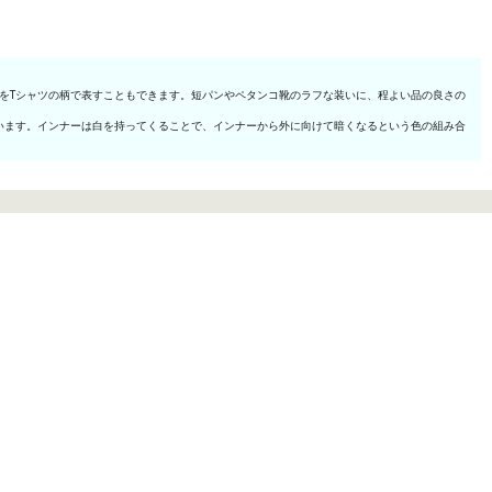
をTシャツの柄で表すこともできます。短パンやペタンコ靴のラフな装いに、程よい品の良さの
います。インナーは白を持ってくることで、インナーから外に向けて暗くなるという色の組み合