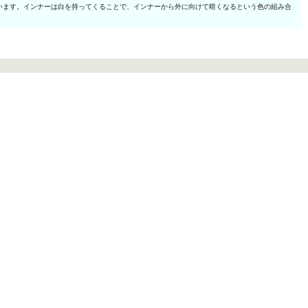
います。インナーは白を持ってくることで、インナーから外に向けて暗くなるという色の組み合