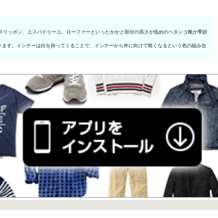
スリッポン、エスパドリーユ、ローファーといったかかと部分の高さが低めのペタンコ靴が季節
います。インナーは白を持ってくることで、インナーから外に向けて暗くなるという色の組み合