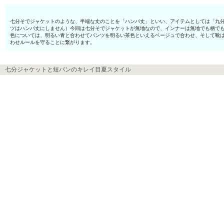
七分そでジャケットのような、半端な丈のことを「ハンパ丈」といい、アイテムとしては「九
ツはハンパ丈にしません）今回は七分そでジャケットが無地なので、インナーは無地でも柄で
色については、明るい青と合わせてパンツを明るい茶色といえるベージュで合わせ、そして靴
わせルールを守ることに繋がります。
七分ジャケットと短パンのキレイ目夏スタイル