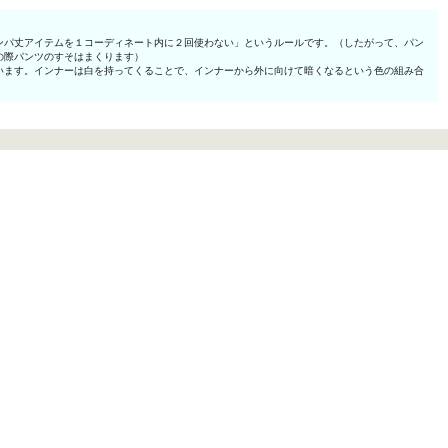
ンパ丈アイテムを１コーディネート内に２回使わない」というルールです。（したがって、パン
の際パンツのすそはまくります）
います。インナーは白を持ってくることで、インナーから外に向けて暗くなるという色の組み合