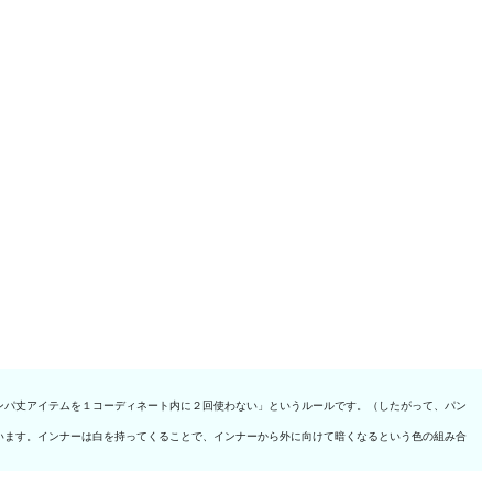
ンパ丈アイテムを１コーディネート内に２回使わない」というルールです。（したがって、パン
います。インナーは白を持ってくることで、インナーから外に向けて暗くなるという色の組み合