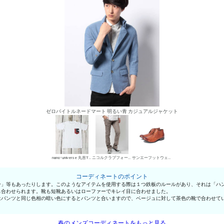
ゼロバイトルネードマート 明るい青 カジュアルジャケット
nano･universe 丸首Tシャツ
ニコルクラブフォーメン デニムパンツ・ジーンズ
サンエーフットウェア 短靴・レザーシューズ
コーディネートのポイント
分」等もあったりします。このようなアイテムを使用する際は１つ鉄板のルールがあり、それは「ハ
も合わせられます。靴も短靴あるいはローファーでキレイ目に合わせました。
はパンツと同じ色相の暗い色にするとパンツと合いますので、ベージュに対して茶色の靴で合わせて
春のメンズコーディネートをもっと見る