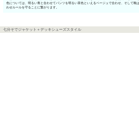
色については、明るい青と合わせてパンツを明るい茶色といえるベージュで合わせ、そして靴
わせルールを守ることに繋がります。
七分そでジャケット＋デッキシューズスタイル