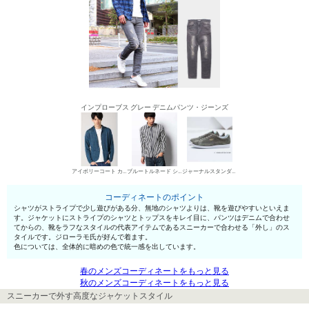
インプローブス グレー デニムパンツ・ジーンズ
アイボリーコート カジュアルジャケット
ブルートルネード シャツ
ジャーナルスタンダード ローカットスニーカー
コーディネートのポイント
シャツがストライプで少し遊びがある分、無地のシャツよりは、靴を遊びやすいといえま
す。ジャケットにストライプのシャツとトップスをキレイ目に、パンツはデニムで合わせ
てからの、靴をラフなスタイルの代表アイテムであるスニーカーで合わせる「外し」のス
タイルです。ジローラモ氏が好んで着ます。
色については、全体的に暗めの色で統一感を出しています。
春のメンズコーディネートをもっと見る
秋のメンズコーディネートをもっと見る
スニーカーで外す高度なジャケットスタイル