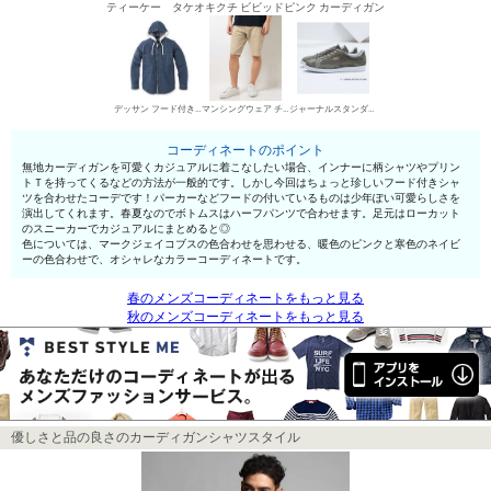
ティーケー タケオキクチ ビビッドピンク カーディガン
デッサン フード付きシャツ
マンシングウェア チノパン・綿パン
ジャーナルスタンダード ローカットスニーカー
コーディネートのポイント
無地カーディガンを可愛くカジュアルに着こなしたい場合、インナーに柄シャツやプリン
トＴを持ってくるなどの方法が一般的です。しかし今回はちょっと珍しいフード付きシャ
ツを合わせたコーデです！パーカーなどフードの付いているものは少年ぽい可愛らしさを
演出してくれます。春夏なのでボトムスはハーフパンツで合わせます。足元はローカット
のスニーカーでカジュアルにまとめると◎
色については、マークジェイコブスの色合わせを思わせる、暖色のピンクと寒色のネイビ
ーの色合わせで、オシャレなカラーコーディネートです。
春のメンズコーディネートをもっと見る
秋のメンズコーディネートをもっと見る
優しさと品の良さのカーディガンシャツスタイル