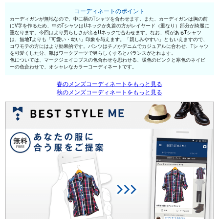
コーディネートのポイント
カーディガンが無地なので、中に柄のTシャツを合わせます。また、カーディガンは胸の前
にV字を作るため、中のTシャツはUネックか丸首の方がレイヤード（重なり）部分が綺麗に
重なります。今回はより男らしさが出るUネックで合わせます。なお、柄があるTシャツ
は、無地Tよりも「可愛い・幼い」印象を与えます。「親しみやすい」ともいえますので、
コワモテの方にはより効果的です。パンツはチノかデニムでカジュアルに合わせ、Tシ ャツ
を可愛くした分、靴はワークブーツで男らしくするとバランスがとれます。
色については、マークジェイコブスの色合わせを思わせる、暖色のピンクと寒色のネイビ
ーの色合わせで、オシャレなカラーコーディネートです。
春のメンズコーディネートをもっと見る
秋のメンズコーディネートをもっと見る