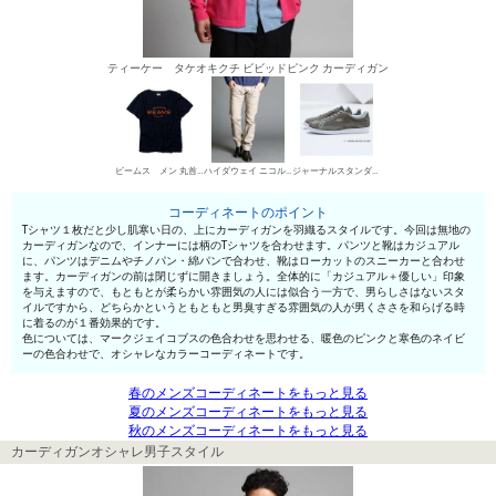
ティーケー タケオキクチ ビビッドピンク カーディガン
ビームス メン 丸首Tシャツ
ハイダウェイ ニコル デニムパンツ・ジーンズ
ジャーナルスタンダード ローカットスニーカー
コーディネートのポイント
Tシャツ１枚だと少し肌寒い日の、上にカーディガンを羽織るスタイルです。今回は無地の
カーディガンなので、インナーには柄のTシャツを合わせます。パンツと靴はカジュアル
に、パンツはデニムやチノパン・綿パンで合わせ、靴はローカットのスニーカーと合わせ
ます。カーディガンの前は閉じずに開きましょう。全体的に「カジュアル＋優しい」印象
を与えますので、もともとが柔らかい雰囲気の人には似合う一方で、男らしさはないスタ
イルですから、どちらかというともともと男臭すぎる雰囲気の人が男くささを和らげる時
に着るのが１番効果的です。
色については、マークジェイコブスの色合わせを思わせる、暖色のピンクと寒色のネイビ
ーの色合わせで、オシャレなカラーコーディネートです。
春のメンズコーディネートをもっと見る
夏のメンズコーディネートをもっと見る
秋のメンズコーディネートをもっと見る
カーディガンオシャレ男子スタイル