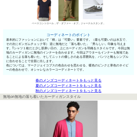
ベースコントロール UネックTシャツ
ザ・ダファー・オブ・セントジョージ チノパン・綿パン
ジャーナルスタンダード ローカットスニーカー
コーディネートのポイント
基本的にファッションにおいて「柄」は「可愛い」要素です。（最も可愛いのは水玉で、
その次にギンガムチェック等） 逆に無地だと「落ち着いた」「男らしい」印象を与えま
す。Tシャツ１枚だと少し肌寒い日の、上にカーディガンを羽織るスタイルです。今回は無
地のカーディガンに無地のインナーを合わせます。今回はアウターもインナーも無地であ
ることによる落ち着いた、そしてニットの優しさのある雰囲気を、パンツと靴もシンプル
に合わせることで全面に出します。
色については、マークジェイコブスの色合わせを思わせる、暖色のピンクと寒色のネイビ
ーの色合わせで、オシャレなカラーコーディネートです。
春のメンズコーディネートをもっと見る
夏のメンズコーディネートをもっと見る
秋のメンズコーディネートをもっと見る
無地on無地の落ち着いたカーディガンスタイル