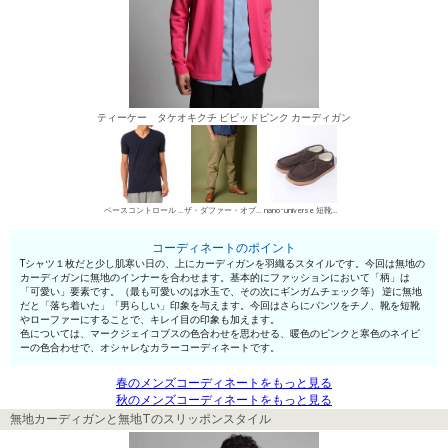
ティーケー タケオキクチ ビビッドピンク カーディガン
ベースコントロール VネックTシャツ
ザ・ダファー・オブ・セントジョージ チノパン・綿パン
nano･universe 短靴・レザーシューズ
コーディネートのポイント
Tシャツ１枚だと少し肌寒い日の、上にカーディガンを羽織るスタイルです。今回は無地の
カーディガンに無地のインナーを合わせます。基本的にファッションにおいて「柄」は
「可愛い」要素です。（最も可愛いのは水玉で、その次にギンガムチェック等） 逆に無地
だと「落ち着いた」「男らしい」印象を与えます。今回はさらにパンツをチノ、靴を短靴
やローファーにすることで、キレイ目の印象も加えます。
色については、マークジェイコブスの色合わせを思わせる、暖色のピンクと寒色のネイビ
ーの色合わせで、オシャレなカラーコーディネートです。
春のメンズコーディネートをもっと見る
秋のメンズコーディネートをもっと見る
無地カーディガンと無地Tのスリッポンスタイル