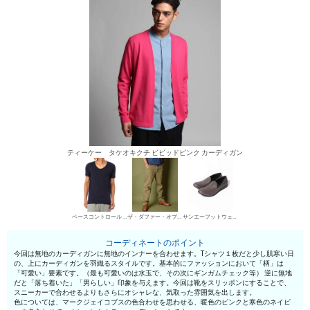
ティーケー タケオキクチ ビビッドピンク カーディガン
ベースコントロール UネックTシャツ
ザ・ダファー・オブ・セントジョージ チノパン・綿パン
サンエーフットウェア スリッポン
コーディネートのポイント
今回は無地のカーディガンに無地のインナーを合わせます。Tシャツ１枚だと少し肌寒い日
の、上にカーディガンを羽織るスタイルです。基本的にファッションにおいて「柄」は
「可愛い」要素です。（最も可愛いのは水玉で、その次にギンガムチェック等） 逆に無地
だと「落ち着いた」「男らしい」印象を与えます。今回は靴をスリッポンにすることで、
スニーカーで合わせるよりもさらにオシャレな、気取った雰囲気を出します。
色については、マークジェイコブスの色合わせを思わせる、暖色のピンクと寒色のネイビ