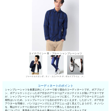
エイチヴイシー 青・ブルー シャンブレーシャツ
ジャーナルスタンダード ボアブルゾン・ジャケット
ナノ・ユニバース チノパン・綿パン
ギルドプライム メンズ ワークブーツ
コーディネートのポイント
シャンブレーシャツを春夏以外にインナーで使う場合のコーディネートです。ボアブルゾ
ン、ボアジャケットといったボア付きのアウターはアメカジテイストが強いアウターです
が、シャンブレーシャツもデザインがデニムシャツに近く、アメカジアウターとデニムの
相性はいいため、シャンブレーシャツも合わせやすいといえます。したがって、ボア付き
アウターを羽織り、パンツはジーンズだと上下デニムっぽく見えてしまうので、チノパン
を、靴はやインナーに合わせてワークブーツで男らしく合わせます。
色については、青系色と白であわせた爽やかなカラーコーディネートです。