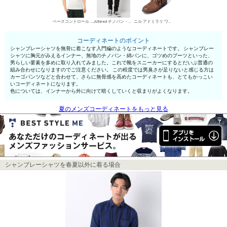
ベースコントロール ヘンリーネックTシャツ
JUNred チノパン・綿パン
ニル アドミラリ ワークブーツ
コーディネートのポイント
シャンブレーシャツを無骨に着こなす入門編のようなコーディネートです。 シャンブレー
シャツに胸元がみえるインナー、無地のチノパン・綿パンに、ゴツめのブーツといった、
男らしい要素を多めに取り入れてみました。これで靴をスニーカーにするとだいぶ普通の
組み合わせになりますのでご注意ください。 この程度では男臭さが足りないと感じる方は
カーゴパンツなどと合わせて、さらに無骨感を高めたコーディネートも、とてもかっこい
いコーディネートになります。
色については、インナーから外に向けて暗くしていくと収まりがよくなります。
夏のメンズコーディネートをもっと見る
シャンブレーシャツを春夏以外に着る場合