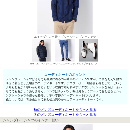
エイチヴイシー 青・ブルー シャンブレーシャツ
RATTLE TRAP ダウンジャケット
ナノ・ユニバース チノパン・綿パン
ギルドプライム メンズ ワークブーツ
コーディネートのポイント
シャンブレーシャツはそもそも春夏に着るのが通常のアイテムですが、これをあえて他の
季節に着るとした場合のコーディネートです。アウターは、「組み合わせとして、という
よりもともかく寒いから着る」という理由で着られやすいダウンジャケットならば、合わ
せててもおかしくありません。パンツはチノパン、靴は男らしくブーツで合わせるとシャ
ンブレーシャツを使った格好いい寒い季節のコーディネートになります。
色については、青系色と白であわせた爽やかなカラーコーディネートです。
秋のメンズコーディネートをもっと見る
冬のメンズコーディネートをもっと見る
シャンブレーシャツのインナー使い