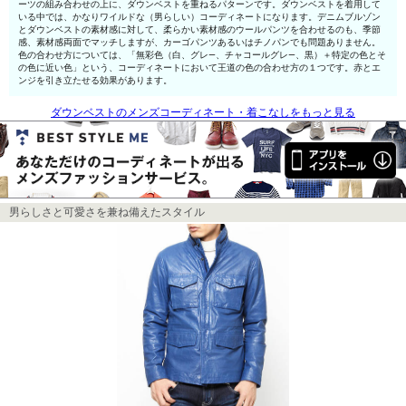
ーツの組み合わせの上に、ダウンベストを重ねるパターンです。ダウンベストを着用して
いる中では、かなりワイルドな（男らしい）コーディネートになります。デニムブルゾン
とダウンベストの素材感に対して、柔らかい素材感のウールパンツを合わせるのも、季節
感、素材感両面でマッチしますが、カーゴパンツあるいはチノパンでも問題ありません。
色の合わせ方については、「無彩色（白、グレ—、チャコールグレ—、黒）＋特定の色とそ
の色に近い色」という、コーディネートにおいて王道の色の合わせ方の１つです。赤とエ
ンジを引き立たせる効果があります。
ダウンベストのメンズコーディネート・着こなしをもっと見る
男らしさと可愛さを兼ね備えたスタイル