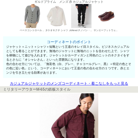
ギルドプライム メンズ 赤 カジュアルジャケット
ベースコントロール カーディガン
タケオキクチ シャツ
JUNred チノパン・綿パン
サンエーフットウェア 短靴・レザーシューズ
コーディネートのポイント
ジャケット＋ニット＋シャツ＋短靴という王道のキレイ目スタイル。ビジネスカジュアル
としても着ることができます。無地のジャケットに無地のニットを合わせた上で、シャツ
を柄物にして遊びを入れます。ジャケットかカーディガンと同色のニットのネクタイをす
るとさらに「オシャレさん」といった雰囲気になります。
色の合わせ方については、「無彩色（白、グレ—、チャコールグレ—、黒）＋特定の色とそ
の色に近い色」という、コーディネートにおいて王道の色の合わせ方の１つです。赤とエ
ンジを引き立たせる効果があります。
カジュアルジャケットのメンズコーディネート・着こなしをもっと見る
ミリタリーアウターM-65の鉄板スタイル