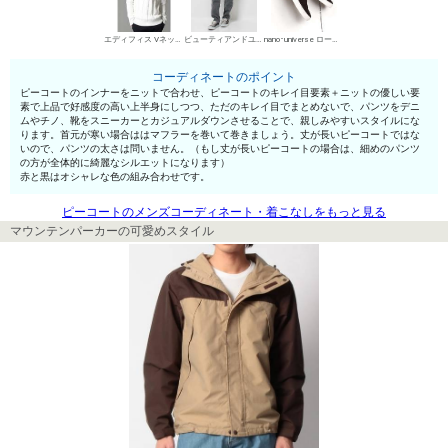
エディフィス Vネックセーター
ビューティアンドユース ユナイテッドアローズ デニムパンツ・ジーンズ
nano･universe ローカットスニーカー
コーディネートのポイント
ピーコートのインナーをニットで合わせ、ピーコートのキレイ目要素＋ニットの優しい要
素で上品で好感度の高い上半身にしつつ、ただのキレイ目でまとめないで、パンツをデニ
ムやチノ、靴をスニーカーとカジュアルダウンさせることで、親しみやすいスタイルにな
ります。首元が寒い場合ははマフラーを巻いて巻きましょう。丈が長いピーコートではな
いので、パンツの太さは問いません。（もし丈が長いピーコートの場合は、細めのパンツ
の方が全体的に綺麗なシルエットになります）
赤と黒はオシャレな色の組み合わせです。
ピーコートのメンズコーディネート・着こなしをもっと見る
マウンテンパーカーの可愛めスタイル