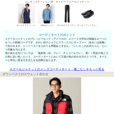
ユニオンステーション 紺・ネイビー スクールジャケット
ドレステリア ニットベスト（前開き）
JUNred シャツ
タケオキクチ スラックス
サンエーフットウェア ローファー
コーディネートのポイント
スクールジャケットのプレッピールック（アメリカの、エリート大学生の制服をルーツに
もつ）の鉄板コーデです。きれい目のシャツにスラックスにローファー（あるいは短靴）
で合わせます。ニットベストを入れても問題ありません。「いいとこのお坊ちゃん」とい
う印象を与えます。
色の合わせ方については、「無彩色（白、グレ—、チャコールグレ—、黒）＋特定の色とそ
の色に近い色」という、コーディネートにおいて王道の色の合わせ方の１つです。ネイビ
ーと明るい青を引き立たせる効果があります。
スクールジャケットのメンズコーディネート・着こなしをもっと見る
ダウンベストのスウェット合わせ