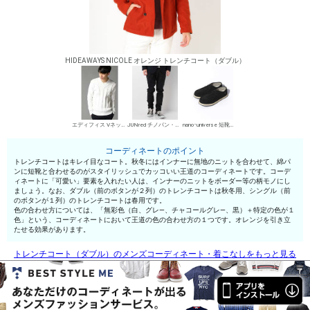
HIDEAWAYS NICOLE オレンジ トレンチコート（ダブル）
エディフィス Vネックセーター
JUNred チノパン・綿パン
nano･universe 短靴・レザーシューズ
コーディネートのポイント
トレンチコートはキレイ目なコート。秋冬にはインナーに無地のニットを合わせて、綿パ
ンに短靴と合わせるのがスタイリッシュでカッコいい王道のコーディネートです。コーデ
ィネートに「可愛い」要素を入れたい人は、インナーのニットをボーダー等の柄モノにし
ましょう。なお、ダブル（前のボタンが２列）のトレンチコートは秋冬用、シングル（前
のボタンが１列）のトレンチコートは春用です。
色の合わせ方については、「無彩色（白、グレ—、チャコールグレ—、黒）＋特定の色が１
色」という、コーディネートにおいて王道の色の合わせ方の１つです。オレンジを引き立
たせる効果があります。
トレンチコート（ダブル）のメンズコーディネート・着こなしをもっと見る