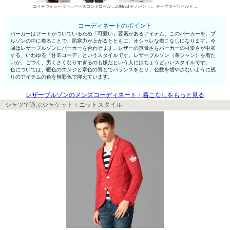
エイチヴイシー ジップアップパーカー
ベースコントロール UネックTシャツ
JUNred チノパン・綿パン
チャプターワールド ワークブーツ
コーディネートのポイント
パーカーはフードがついているため「可愛い」要素があるアイテム。このパーカーを、ブ
ルゾンの中に着ることで、防寒力が上がるとともに、オシャレな着こなしになります。今
回はレザーブルゾンにパーカーを合わせます。レザーの無骨さをパーカーの可愛さが中和
する、いわゆる「甘辛コーデ」というスタイルです。レザーブルゾン（革ジャン）を着た
いが、ごつく、男くさくなりすぎるのも嫌だという人にはちょうどいいスタイルです。
色については、暖色のエンジと寒色の青とでバランスをとり、色数を増やさないように残
りのアイテムの色を無彩色で抑えています。
レザーブルゾンのメンズコーディネート・着こなしをもっと見る
シャツで遊ぶジャケット＋ニットスタイル