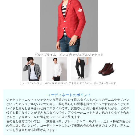
ギルドプライム メンズ 赤 カジュアルジャケット
ナノ・ユニバース カーディガン
MICHEL KLEIN HOMME シャツ
アトモス デニムパンツ・ジーンズ
チャプターワールド ワークブーツ
コーディネートのポイント
ジャケット＋ニット＋シャツという王道のキレイ目スタイルをパンツのデニムやチノパン
といったカジュアルなパンツで崩し、靴も男らしい要素を持つブーツで合わせることでキ
レイさと男らしさを合わせ持つスタイルです。女性ウケが高い要素がありながら、どの年
代でも着こなすことができるスタイルです。アウターかニットと近い色のネクタイを合わ
せると、よりオシャレに気を使っている人に見えます。
色の合わせ方については、「無彩色（白、グレ—、チャコールグレ—、黒）＋特定の色とそ
の色に近い色」という、コーディネートにおいて王道の色の合わせ方の１つです。赤とエ
ンジを引き立たせる効果があります。