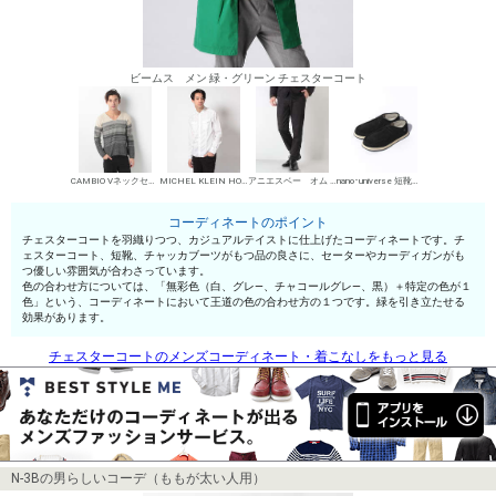
ビームス メン 緑・グリーン チェスターコート
CAMBIO Vネックセーター
MICHEL KLEIN HOMME シャツ
アニエスベー オム チノパン・綿パン
nano･universe 短靴・レザーシューズ
コーディネートのポイント
チェスターコートを羽織りつつ、カジュアルテイストに仕上げたコーディネートです。チ
ェスターコート、短靴、チャッカブーツがもつ品の良さに、セーターやカーディガンがも
つ優しい雰囲気が合わさっています。
色の合わせ方については、「無彩色（白、グレ—、チャコールグレ—、黒）＋特定の色が１
色」という、コーディネートにおいて王道の色の合わせ方の１つです。緑を引き立たせる
効果があります。
チェスターコートのメンズコーディネート・着こなしをもっと見る
N-3Bの男らしいコーデ（ももが太い人用）