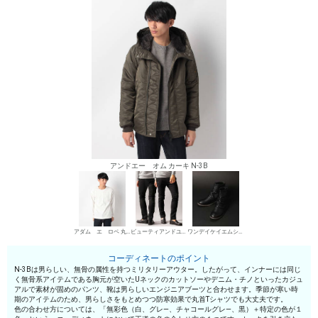
アンドエー オム カーキ N-3B
アダム エ ロペ 丸首Tシャツ
ビューティアンドユース ユナイテッドアローズ デニムパンツ・ジーンズ
ワンデイケイエムシー エンジニア・ペコスブーツ
コーディネートのポイント
N-3Bは男らしい、無骨の属性を持つミリタリーアウター。したがって、インナーには同じ
く無骨系アイテムである胸元が空いたUネックのカットソーやデニム・チノといったカジュ
アルで素材が固めのパンツ、靴は男らしいエンジニアブーツと合わせます。季節が寒い時
期のアイテムのため、男らしさをもとめつつ防寒効果で丸首Tシャツでも大丈夫です。
色の合わせ方については、「無彩色（白、グレ—、チャコールグレ—、黒）＋特定の色が１