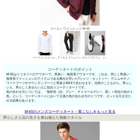
コーエン ワインレッド M-65
ベースコントロール UネックTシャツ
アトモス デニムパンツ・ジーンズ
ギルドプライム メンズ ワークブーツ
コーディネートのポイント
M-65はミリタリーのアウターで、男臭い・無骨系アウターです。これを、同じく男臭い・
無骨系ファッションのアイテムである胸元が空いたTシャツ・カットソー、デニムやチノ、
ワークブーツやマウンテンブーツと男臭さMAXで合わせます。当然のことながら、男らし
い人、男らしく見せたい人に似合うコーディネートです。
色の合わせ方については、「無彩色（白、グレ—、チャコールグレ—、黒）＋特定の色が１
色」という、コーディネートにおいて王道の色の合わせ方の１つです。エンジを引き立た
せる効果があります。
M-65のメンズコーディネート・着こなしをもっと見る
男らしさと品の良さを兼ね備えた無敵スタイル