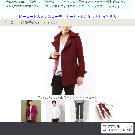
色については、「茶色」、「焦げ茶」、「ベージュ」同士はアースカラーと呼ばれるオシ
ャレな色の組み合わせで、これらと無彩色を合わせるとオシャレな色使いになります。
ピーコートのメンズコーディネート・着こなしをもっと見る
ピーコートに薄手のカーディガン
MURDER LICENSE ワインレッド ピーコート
ジョルダーノ（メンズ） カーディガン
MICHEL KLEIN HOMME シャツ
ナノ・ユニバース チノパン・綿パン
nano･universe ローカットスニーカー