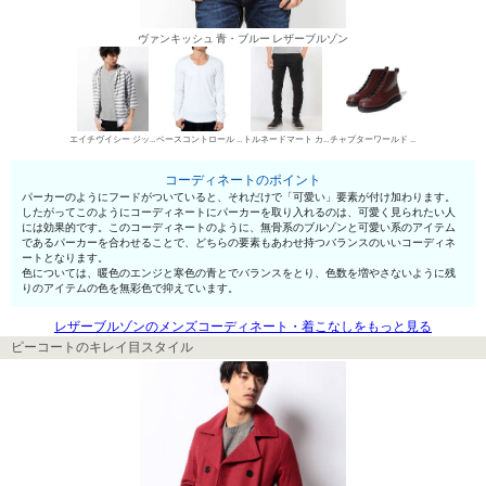
ヴァンキッシュ 青・ブルー レザーブルゾン
エイチヴイシー ジップアップパーカー
ベースコントロール UネックTシャツ
トルネードマート カーゴパンツ
チャプターワールド ワークブーツ
コーディネートのポイント
パーカーのようにフードがついていると、それだけで「可愛い」要素が付け加わります。
したがってこのようにコーディネートにパーカーを取り入れるのは、可愛く見られたい人
には効果的です。このコーディネートのように、無骨系のブルゾンと可愛い系のアイテム
であるパーカーを合わせることで、どちらの要素もあわせ持つバランスのいいコーディネ
ートとなります。
色については、暖色のエンジと寒色の青とでバランスをとり、色数を増やさないように残
りのアイテムの色を無彩色で抑えています。
レザーブルゾンのメンズコーディネート・着こなしをもっと見る
ピーコートのキレイ目スタイル