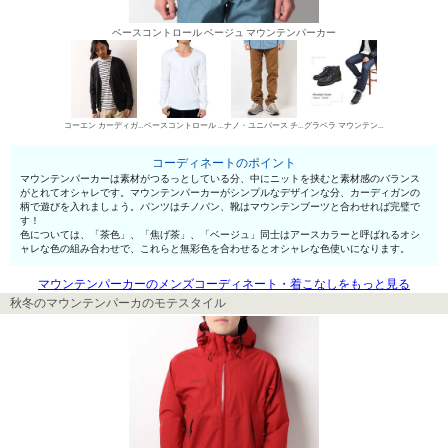
ベースコントロール ベージュ マウンテンパーカー
コーエン カーディガン
ベースコントロール UネックTシャツ
ナノ・ユニバース チノパン・綿パン
グラベラ マウンテンブーツ
コーディネートのポイント
マウンテンパーカーは素材がつるっとしている分、中にニットを挟むと素材感のバランス
がとれてオシャレです。マウンテンパーカーがシンプルなデザインな分、カーディガンの
柄で遊びを入れましょう。パンツはチノパン、靴はマウンテンブーツと合わせれば完璧で
す！
色については、「茶色」、「焦げ茶」、「ベージュ」同士はアースカラーと呼ばれるオシ
ャレな色の組み合わせで、これらと無彩色を合わせるとオシャレな色使いになります。
マウンテンパーカーのメンズコーディネート・着こなしをもっと見る
秋冬のマウンテンパーカのモテスタイル