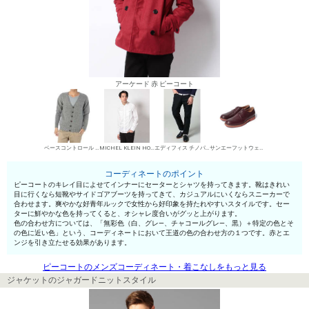
アーケード 赤 ピーコート
ベースコントロール カーディガン
MICHEL KLEIN HOMME シャツ
エディフィス チノパン・綿パン
サンエーフットウェア 短靴・レザーシューズ
コーディネートのポイント
ピーコートのキレイ目によせてインナーにセーターとシャツを持ってきます。靴はきれい
目に行くなら短靴やサイドゴアブーツを持ってきて、カジュアルにいくならスニーカーで
合わせます。爽やかな好青年ルックで女性から好印象を持たれやすいスタイルです。セー
ターに鮮やかな色を持ってくると、オシャレ度合いがグッと上がります。
色の合わせ方については、「無彩色（白、グレ—、チャコールグレ—、黒）＋特定の色とそ
の色に近い色」という、コーディネートにおいて王道の色の合わせ方の１つです。赤とエ
ンジを引き立たせる効果があります。
ピーコートのメンズコーディネート・着こなしをもっと見る
ジャケットのジャガードニットスタイル