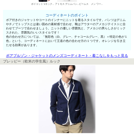
ボイコット Vネックセーター
アトモス デニムパンツ・ジーンズ
ビームス メン ワークブーツ
コーディネートのポイント
ボア付きのジャケットやコートのインナーにニットを着るスタイルです。パンツはデニム
やチノでトップスとは違い固めの素材感で合わせ、靴はアウターのアメカジテイストに合
わせてブーツで合わせましょう。ニットの優しい雰囲気と、アメカジの男らしさがミック
スされた、雰囲気のいいスタイルです！
色の合わせ方については、「無彩色（白、グレ—、チャコールグレ—、黒）＋特定の色が１
色」という、コーディネートにおいて王道の色の合わせ方の１つです。オレンジを引き立
たせる効果があります。
ボアブルゾン・ジャケットのメンズコーディネート・着こなしをもっと見る
プレッピー（欧米の学生風）ルック