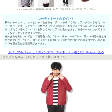
nano･universe Vネックセーター
MICHEL KLEIN HOMME シャツ
アトモス デニムパンツ・ジーンズ
サンエーフットウェア 短靴・レザーシューズ
コーディネートのポイント
柄のジャケットにニットとシャツを合わせ、デニムやチノでカジュアルダウンさせたコー
ディネートです。ジャケットに柄が入っている時点で、多少フォーマルからカジュアルよ
りにずれているので、パンツも同じくカジュアルに合わせます。秋冬のベーシックでオシ
ャレなジャケットスタイルです。
色の合わせ方については、「無彩色（白、グレ—、チャコールグレ—、黒）＋特定の色とそ
の色に近い色」という、コーディネートにおいて王道の色の合わせ方の１つです。赤とエ
ンジを引き立たせる効果があります。
カジュアルジャケットのメンズコーディネート・着こなしをもっと見る
ブルゾンを大人っぽくキレイ目に着るスタイル