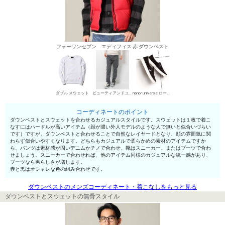
フォーワンセブン エディフィス 赤 ダウンベスト
ダブル スウェット
ビューティアンドユース ユナイテッドアローズ デニムパンツ・ジーンズ
nano･universe ローカットスニーカー
コーディネートのポイント
ダウンベストとスウェットを合わせるカジュアルスタイルです。スウェットは１枚で着こ
なすにはハードルが高いアイテム（顔が濃い外人モデルのような人で無いと似合いづらい
です）ですが、ダウンベストと合わせることで自然なレイヤードとなり、顔の雰囲気に関
わらず似合いやすくなります。どちらもカジュアルで柔らかめの素材のアイテムですか
ら、パンツは素材感が固いデニムかチノで合わせ、靴はスニーカー、またはブーツで合わ
せましょう。スニーカーで合わせれば、他のアイテム同様のカジュアルな統一感があり、
ブーツなら男らしさが増します。
赤と黒はオシャレな色の組み合わせです。
ダウンベストのメンズコーディネート・着こなしをもっと見る
ダウンベストとスウェットの無骨スタイル