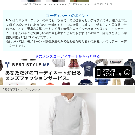
ニコルクラブフォーメン M-65
MICHEL KLEIN HOMME シャツ
ザ・ダファー・オブ・セントジョージ チノパン・綿パン
ニル アドミラリ ワークブーツ
コーディネートのポイント
M65はミリタリーアウターの中でもゴツ目で、その分男らしいアイテムです。服の上下に
２個ずつポケットがあるものが一般的です。この無骨さに対して、他をキレイ目な服で合
わせることで、男臭さを消したキレイ目＋無骨なスタイルが出来上がります。インナーに
ニットを入れることで優しい雰囲気を出すこともできます（この場合、無骨度と優しい雰
囲気の度合いは7:3ぐらいです。）
色については、モノトーン＋茶色系統のみで合わせた落ち着きのある大人のカラーコーデ
ィネートです。
冬のメンズコーディネートをもっと見る
100%プレッピールック