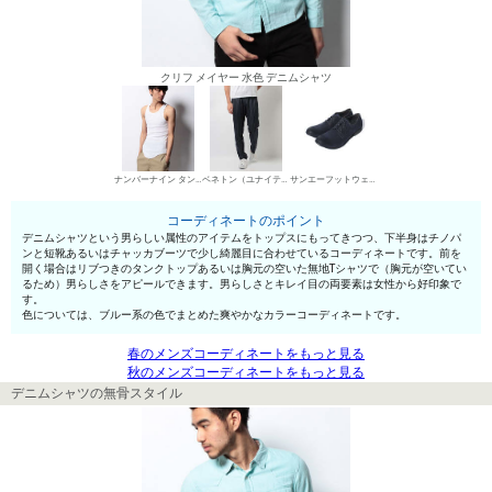
クリフ メイヤー 水色 デニムシャツ
ナンバーナイン タンクトップ
ベネトン（ユナイテッド カラーズ オブ ベネトン） チノパン・綿パン
サンエーフットウェア 短靴・レザーシューズ
コーディネートのポイント
デニムシャツという男らしい属性のアイテムをトップスにもってきつつ、下半身はチノパ
ンと短靴あるいはチャッカブーツで少し綺麗目に合わせているコーディネートです。前を
開く場合はリブつきのタンクトップあるいは胸元の空いた無地Tシャツで（胸元が空いてい
るため）男らしさをアピールできます。男らしさとキレイ目の両要素は女性から好印象で
す。
色については、ブルー系の色でまとめた爽やかなカラーコーディネートです。
春のメンズコーディネートをもっと見る
秋のメンズコーディネートをもっと見る
デニムシャツの無骨スタイル