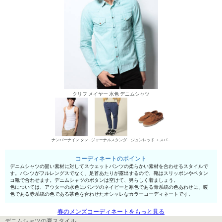
クリフ メイヤー 水色 デニムシャツ
ナンバーナイン タンクトップ
ジャーナルスタンダード スウェットパンツ
ジュンレッド エスパドリーユ
コーディネートのポイント
デニムシャツの固い素材に対してスウェットパンツの柔らかい素材を合わせるスタイルで
す。パンツがフルレングスでなく、足首あたりが露出するので、靴はスリッポンやペタン
コ靴で合わせます。デニムシャツのボタンは空けて、男らしく着ましょう。
色については、アウターの水色にパンツのネイビーと寒色である青系統の色あわせに、暖
色である赤系統の色である茶色を合わせたオシャレなカラーコーディネートです。
春のメンズコーディネートをもっと見る
デニムシャツの夏スタイル