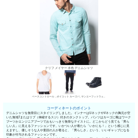
クリフ メイヤー 水色 デニムシャツ
ベースコントロール UネックTシャツ
ボイコット カーゴパンツ
サンエーフットウェア ワークブーツ
コーディネートのポイント
デニムシャツを無骨目にスタイリングしました。インナーはUネックやVネックの胸元が空
いた無地Tまたはリブ（伸縮するスジ）付きのタンクトップ。パンツはカーゴに靴はワーク
ブーツかエンジニアブーツでおもいっきり無骨なテイストに。どこからどう見ても「男ら
しい人」に見えるファッションです。いかつい人が着たら「いかにも！」という感じに見
えますし、優しそうな人や童顔の人が着ると、「男らしさ」という、いいギャップになる
印象が付与されるファッションです。