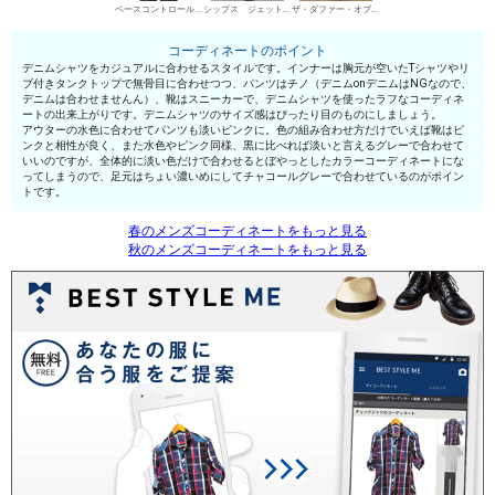
ベースコントロール UネックTシャツ
シップス ジェットブルー チノパン・綿パン
ザ・ダファー・オブ・セントジョージ ローカットスニーカー
コーディネートのポイント
デニムシャツをカジュアルに合わせるスタイルです。インナーは胸元が空いたTシャツやリ
ブ付きタンクトップで無骨目に合わせつつ、パンツはチノ（デニムonデニムはNGなので、
デニムは合わせませんん）、靴はスニーカーで、デニムシャツを使ったラフなコーディネ
ートの出来上がりです。デニムシャツのサイズ感はぴったり目のものにしましょう。
アウターの水色に合わせてパンツも淡いピンクに。色の組み合わせ方だけでいえば靴はピ
ンクと相性が良く、また水色やピンク同様、黒に比べれば淡いと言えるグレーで合わせて
いいのですが、全体的に淡い色だけで合わせるとぼやっとしたカラーコーディネートにな
ってしまうので、足元はちょい濃いめにしてチャコールグレーで合わせているのがポイン
トです。
春のメンズコーディネートをもっと見る
秋のメンズコーディネートをもっと見る