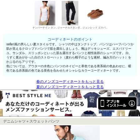
ナンバーナイン タンクトップ
ジャーナルスタンダード レリューム チノパン・綿パン
ジュンレッド エスパドリーユ
コーディネートのポイント
safari風の男らしい夏スタイルです。 シャツの中はタンクトップ、パンツはハーフパンツか
肌が見えるクロップドパンツで肌を露出しましょう。靴はデッキシューズ、エスパドリー
ユ、サンダル、スリッポンといった肌を露出するパンツと相性抜群のシューズです。 白、
うすく黄みがかった白のストローハット（麦わら帽子のような素材、編み方のハット）を
かぶるのもアリです。
色については、アウターの水色にパンツのネイビーと寒色である青系統の色あわせに、暖
色である赤系統の色である茶色を合わせたオシャレなカラーコーディネートです。
春のメンズコーディネートをもっと見る
夏のメンズコーディネートをもっと見る
デニムシャツ＋スウェットパンツ