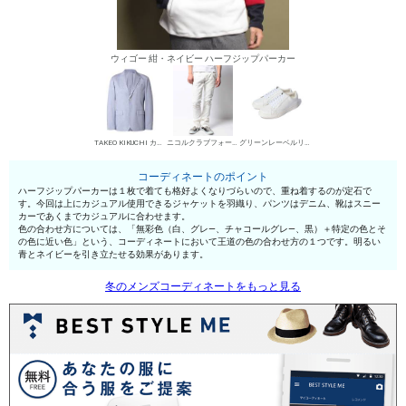
ウィゴー 紺・ネイビー ハーフジップパーカー
TAKEO KIKUCHI カジュアルジャケット
ニコルクラブフォーメン デニムパンツ・ジーンズ
グリーンレーベルリラクシング ローカットスニーカー
コーディネートのポイント
ハーフジップパーカーは１枚で着ても格好よくなりづらいので、重ね着するのが定石で
す。今回は上にカジュアル使用できるジャケットを羽織り、パンツはデニム、靴はスニー
カーであくまでカジュアルに合わせます。
色の合わせ方については、「無彩色（白、グレ—、チャコールグレ—、黒）＋特定の色とそ
の色に近い色」という、コーディネートにおいて王道の色の合わせ方の１つです。明るい
青とネイビーを引き立たせる効果があります。
冬のメンズコーディネートをもっと見る