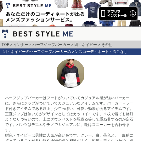
TOP
インナー
ハーフジップパーカー
紺・ネイビー
その他
紺・ネイビーのハーフジップパーカーのメンズコーディネート・着こなし
ハーフジップパーカーはフードがついていてカジュアル感が強いパーカー
に、さらにジップがついていてカジュアルなアイテムです。パーカー＝フー
ド付きアイテムである以上、少年っぽい、可愛い効果があるアイテムです。
正直ジップは無い方がデザインとしてはカッコイイです。１枚で着ても格好
よくなりづらいので、上にダウンベストを羽織る等して重ね着するのが定石
です。パンツはデニムやチノでカジュアルに、靴はスニーカーを合わせま
す。

紺色・ネイビーは男性に人気が高い色です。グレー、白、茶色と、一般的に
持っていることが多い服や小物の色と相性がよく、彩度も高くないため、色