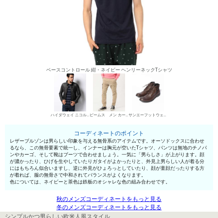
ベースコントロール 紺・ネイビー ヘンリーネックTシャツ
ハイダウェイ ニコル レザーブルゾン
ビームス メン カーゴパンツ
サンエーフットウェア ワークブーツ
コーディネートのポイント
レザーブルゾンは男らしい印象を与える無骨系のアイテムです。オーソドックスに合わせ
るなら、この無骨要素で統一し、インナーは胸元が空いたTシャツ、パンツは無地のチノパ
ンやカーゴ、そして靴はブーツで合わせましょう。一気に「男らしさ」が上がります。顔
が濃かったり、ひげを生やしていたりガタイがよかったりと、外見上男らしい人が着る分
にはもちろん似合いますし、逆に外見がひょろっとしていたり、顔が童顔だったりする方
が着れば、服の無骨さで中和されてバランスがよくなります。
色については、ネイビーと茶色は鉄板のオシャレな色の組み合わせです。
秋のメンズコーディネートをもっと見る
冬のメンズコーディネートをもっと見る
シンプルかつ男らしい欧米人風スタイル