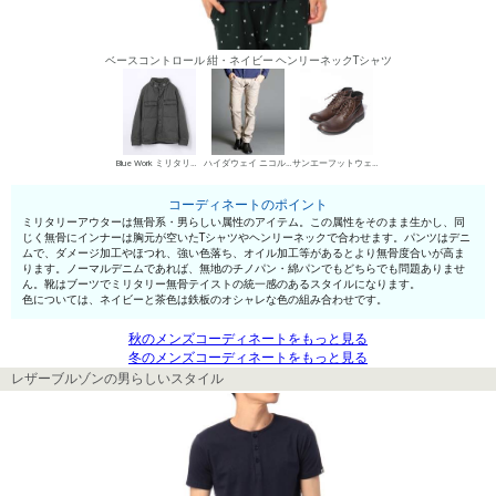
ベースコントロール 紺・ネイビー ヘンリーネックTシャツ
Blue Work ミリタリーアウター
ハイダウェイ ニコル デニムパンツ・ジーンズ
サンエーフットウェア ワークブーツ
コーディネートのポイント
ミリタリーアウターは無骨系・男らしい属性のアイテム。この属性をそのまま生かし、同
じく無骨にインナーは胸元が空いたTシャツやヘンリーネックで合わせます。パンツはデニ
ムで、ダメージ加工やほつれ、強い色落ち、オイル加工等があるとより無骨度合いが高ま
ります。ノーマルデニムであれば、無地のチノパン・綿パンでもどちらでも問題ありませ
ん。靴はブーツでミリタリー無骨テイストの統一感のあるスタイルになります。
色については、ネイビーと茶色は鉄板のオシャレな色の組み合わせです。
秋のメンズコーディネートをもっと見る
冬のメンズコーディネートをもっと見る
レザーブルゾンの男らしいスタイル