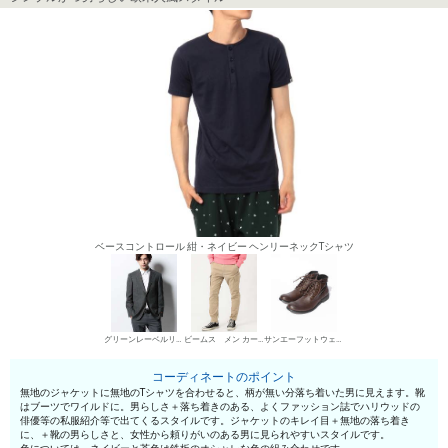
ベースコントロール 紺・ネイビー ヘンリーネックTシャツ
グリーンレーベルリラクシング カジュアルジャケット
ビームス メン カーゴパンツ
サンエーフットウェア ワークブーツ
コーディネートのポイント
無地のジャケットに無地のTシャツを合わせると、柄が無い分落ち着いた男に見えます。靴
はブーツでワイルドに。男らしさ＋落ち着きのある、よくファッション誌でハリウッドの
俳優等の私服紹介等で出てくるスタイルです。ジャケットのキレイ目＋無地の落ち着き
に、＋靴の男らしさと、女性から頼りがいのある男に見られやすいスタイルです。