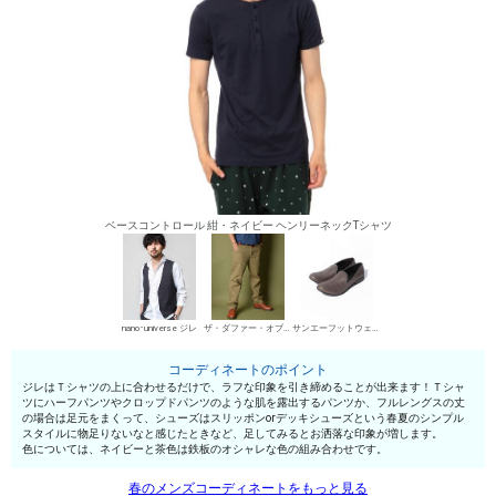
ベースコントロール 紺・ネイビー ヘンリーネックTシャツ
nano･universe ジレ
ザ・ダファー・オブ・セントジョージ チノパン・綿パン
サンエーフットウェア スリッポン
コーディネートのポイント
ジレはＴシャツの上に合わせるだけで、ラフな印象を引き締めることが出来ます！Ｔシャ
ツにハーフパンツやクロップドパンツのような肌を露出するパンツか、フルレングスの丈
の場合は足元をまくって、シューズはスリッポンorデッキシューズという春夏のシンプル
スタイルに物足りないなと感じたときなど、足してみるとお洒落な印象が増します。
色については、ネイビーと茶色は鉄板のオシャレな色の組み合わせです。
春のメンズコーディネートをもっと見る