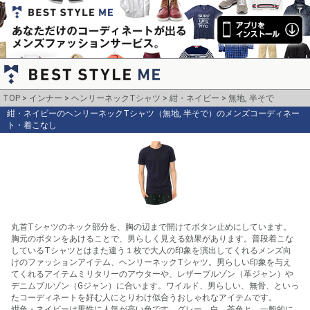
TOP
インナー
ヘンリーネックTシャツ
紺・ネイビー
無地, 半そで
紺・ネイビーのヘンリーネックTシャツ（無地, 半そで）のメンズコーディネー
ト・着こなし
丸首Tシャツのネック部分を、胸の辺まで開けてボタン止めにしています。
胸元のボタンをあけることで、男らしく見える効果があります。普段着こな
しているTシャツとはまた違う１枚で大人の印象を演出してくれるメンズ向
けのファッションアイテム、ヘンリーネックTシャツ。男らしい印象を与え
てくれるアイテムミリタリーのアウターや、レザーブルゾン（革ジャン）や
デニムブルゾン（Gジャン）に合います。ワイルド、男らしい、無骨、といっ
たコーディネートを好む人にとりわけ似合うおしゃれなアイテムです。

紺色・ネイビーは男性に人気が高い色です。グレー、白、茶色と、一般的に