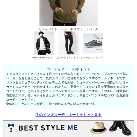
ヘリテイジストーン カーキ スウェットパーカー
nano･universe チェスターコート
ビューティアンドユース ユナイテッドアローズ チノパン・綿パン
ジャーナルスタンダード ローカットスニーカー
コーディネートのポイント
チェスターコートというキレイ目コートの代表各であるコートの中に、プルオーバー型の
パーカーを合わせることで一気にカジュアルな雰囲気をプラスするコーディネートです。
パンツもカジュアルにチノパンかデニムで合わせ、シューズもパーカーと相性がいいロー
カットスニーカーで合わせます。このように、要素としてはキレイ目な要素はチェスター
コートだけで、そのほかは全てシンプルでカジュアルな装いですが、このキレイ目要素の
表面積が大きい分、キレイ目さとカジュアルさがいい具合にバランスを取っているお洒落
コーディネートです。
全体的に、色のトーンが近く、統一感のある色の組み合わせです。
冬のメンズコーディネートをもっと見る