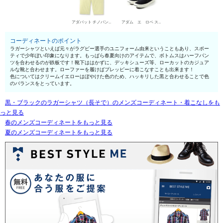
アダバット チノパン・綿パン
アダム エ ロペ スリッポン
コーディネートのポイント
ラガーシャツといえば元々がラグビー選手のユニフォーム由来ということもあり、スポー
ティで少年ぽい印象になります。もっぱら春夏向けのアイテムで、ボトムスはハーフパン
ツを合わせるのが鉄板です！靴下ははかずに、デッキシューズ等、ローカットのカジュア
ルな靴と合わせます。ローファーを履けばプレッピーに着こなすことも出来ます！
色についてはクリームイエローはぼやけた色のため、ハッキリした黒と合わせることで色
のバランスをとっています。
黒・ブラックのラガーシャツ（長そで）のメンズコーディネート・着こなしをも
っと見る
春のメンズコーディネートをもっと見る
夏のメンズコーディネートをもっと見る