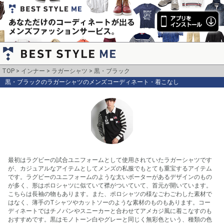
TOP
インナー
ラガーシャツ
黒・ブラック
黒・ブラックのラガーシャツのメンズコーディネート・着こなし
最初はラグビーの試合ユニフォームとして使用されていたラガーシャツです
が、カジュアルなアイテムとしてメンズの私服でもとても重宝するアイテム
です。ラグビーのユニフォームのような太いボーターがあるデザインのもの
が多く、形はポロシャツに似ていて襟がついていて、首元が開いています。
こちらは長袖の物もあります。また、ポロシャツの様なごわごわした素材で
はなく、薄手のTシャツやカットソーのような素材のものもあります。コー
ディネートではチノパンやスニーカーと合わせてアメカジ風に着こなすのも
おすすめです。黒はモノトーン白やグレーと同じく無彩色という、種類の色