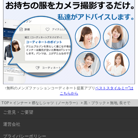
↑無料のメンズファッションコーディネート提案アプリ
ベストスタイルミー"は
こちらから
TOP
インナー
襟なしシャツ（ノーカラー）
黒・ブラック
無地, 長そで
ご意見・ご要望
運営会社
プライバシーポリシー