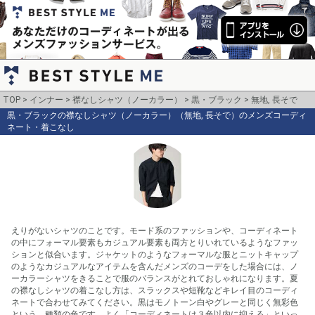
TOP
インナー
襟なしシャツ（ノーカラー）
黒・ブラック
無地, 長そで
黒・ブラックの襟なしシャツ（ノーカラー）（無地, 長そで）のメンズコーディ
ネート・着こなし
えりがないシャツのことです。モード系のファッションや、コーディネート
の中にフォーマル要素もカジュアル要素も両方とりいれているようなファッ
ションと似合います。ジャケットのようなフォーマルな服とニットキャップ
のようなカジュアルなアイテムを含んだメンズのコーデをした場合には、ノ
ーカラーシャツをきることで服のバランスがとれておしゃれになります。夏
の襟なしシャツの着こなし方は、スラックスや短靴などキレイ目のコーディ
ネートで合わせてみてください。黒はモノトーン白やグレーと同じく無彩色
という、種類の色です。よく「コーディネートは３色以内に抑える」といっ