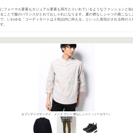
にフォーマル要素もカジュアル要素も両方とりいれているようなファッションと似
ることで服のバランスがとれておしゃれになります。夏の襟なしシャツの着こなし
で、いわゆる「コーディネートは３色以内に抑える」といった表現がされる時の１
す。
セブンデイズサンデイ メンズ グレー 襟なしシャツ（ノーカラー）