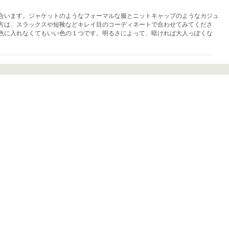
合います。ジャケットのようなフォーマルな服とニットキャップのようなカジュ
方は、スラックスや短靴などキレイ目のコーディネートで合わせてみてくださ
色に入れなくてもいい色の１つです。明るさによって、暗ければ大人っぽくな