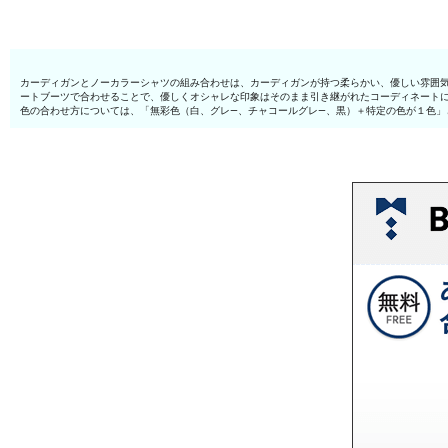
カーディガンとノーカラーシャツの組み合わせは、カーディガンが持つ柔らかい、優しい雰囲
ートブーツで合わせることで、優しくオシャレな印象はそのまま引き継がれたコーディネート
色の合わせ方については、「無彩色（白、グレ—、チャコールグレ—、黒）＋特定の色が１色