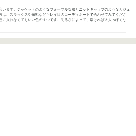
合います。ジャケットのようなフォーマルな服とニットキャップのようなカジュ
方は、スラックスや短靴などキレイ目のコーディネートで合わせてみてくださ
色に入れなくてもいい色の１つです。明るさによって、暗ければ大人っぽくな