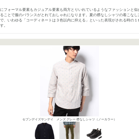
にフォーマル要素もカジュアル要素も両方とりいれているようなファッションと似
ることで服のバランスがとれておしゃれになります。夏の襟なしシャツの着こなし
で、いわゆる「コーディネートは３色以内に抑える」といった表現がされる時の１
す。
セブンデイズサンデイ メンズ グレー 襟なしシャツ（ノーカラー）