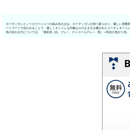
カーディガンとノーカラーシャツの組み合わせは、カーディガンが持つ柔らかい、優しい雰囲
ートブーツで合わせることで、優しくオシャレな印象はそのまま引き継がれたコーディネート
色の合わせ方については、「無彩色（白、グレ—、チャコールグレ—、黒）＋特定の色が１色