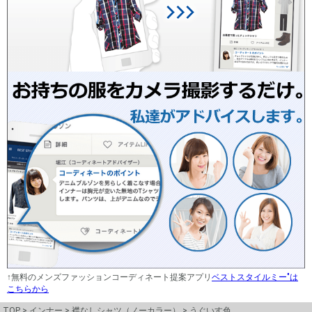
↑無料のメンズファッションコーディネート提案アプリ
ベストスタイルミー"は
こちらから
TOP
インナー
襟なしシャツ（ノーカラー）
うぐいす色