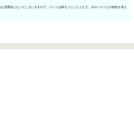
凡な雰囲気になってしまいますので、パンツは柄モノにしたうえで、ポロシャツとの相性を考え