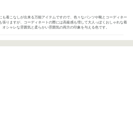
にも着こなしが出来る万能アイテムですので、色々なパンツや靴とコーディネー
も張りますが、コーディネートの際には高級感も増して大人っぽくおしゃれな着
。オシャレな雰囲気と柔らかい雰囲気の両方の印象を与える色です。