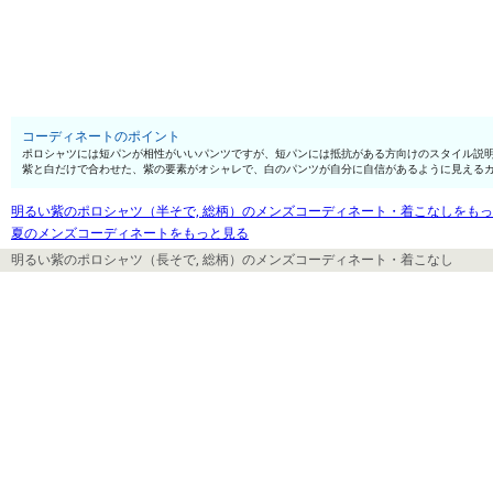
コーディネートのポイント
ポロシャツには短パンが相性がいいパンツですが、短パンには抵抗がある方向けのスタイル説
紫と白だけで合わせた、紫の要素がオシャレで、白のパンツが自分に自信があるように見える
明るい紫のポロシャツ（半そで, 総柄）のメンズコーディネート・着こなしをも
夏のメンズコーディネートをもっと見る
明るい紫のポロシャツ（長そで, 総柄）のメンズコーディネート・着こなし