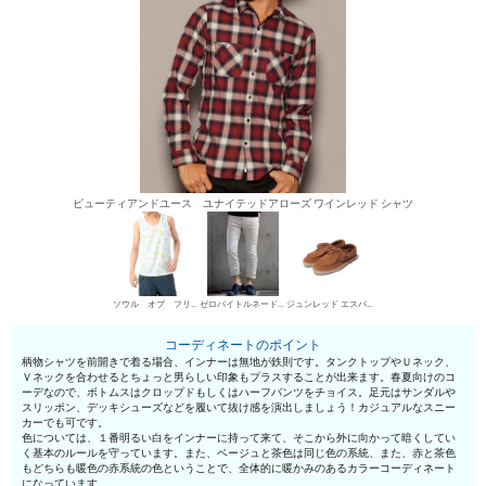
ビューティアンドユース ユナイテッドアローズ ワインレッド シャツ
ソウル オブ フリーダム！ タンクトップ
ゼロバイトルネードマート デニムパンツ・ジーンズ
ジュンレッド エスパドリーユ
コーディネートのポイント
柄物シャツを前開きで着る場合、インナーは無地が鉄則です。タンクトップやＵネック、
Ｖネックを合わせるとちょっと男らしい印象もプラスすることが出来ます。春夏向けのコ
ーデなので、ボトムスはクロップドもしくはハーフパンツをチョイス。足元はサンダルや
スリッポン、デッキシューズなどを履いて抜け感を演出しましょう！カジュアルなスニー
カーでも可です。
色については、１番明るい白をインナーに持って来て、そこから外に向かって暗くしてい
く基本のルールを守っています。また、ベージュと茶色は同じ色の系統、また、赤と茶色
もどちらも暖色の赤系統の色ということで、全体的に暖かみのあるカラーコーディネート
になっています。