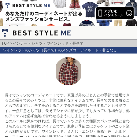
TOP
インナー
シャツ
ワインレッド
長そで
ワインレッドのシャツ（長そで）のメンズコーディネート・着こなし
長そでシャツのコーディネートです。真夏以外のほとんどの季節で使用でき
るこの長そでのシャツは、非常に便利なアイテムです。長そでのまま着るこ
ともできますし、そでをめくることで長さを調整したりすることも可能で
す。一点注意としては、長そでシャツに柄が少しでも入っている場合は、他
のアイテムは必ず無地で合わせるようにしましょう。

このルールに気をつければ、長そでシャツは多くの種類のパンツや靴と合わ
せられるとても便利なアイテムです。肌寒い季節にはジャケットやニット類
とも相性が良いです。ワインレッド、えんじ（エンジ・臙脂）色、ボルド
ー、マルーンといった色はほぼどれも同じ色で、早稲田カラーと呼ばれたり