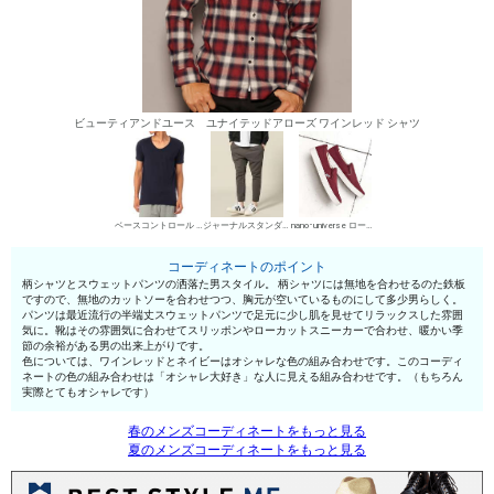
ビューティアンドユース ユナイテッドアローズ ワインレッド シャツ
ベースコントロール UネックTシャツ
ジャーナルスタンダード スウェットパンツ
nano･universe ローカットスニーカー
コーディネートのポイント
柄シャツとスウェットパンツの洒落た男スタイル。 柄シャツには無地を合わせるのた鉄板
ですので、無地のカットソーを合わせつつ、胸元が空いているものにして多少男らしく。
パンツは最近流行の半端丈スウェットパンツで足元に少し肌を見せてリラックスした雰囲
気に。靴はその雰囲気に合わせてスリッポンやローカットスニーカーで合わせ、暖かい季
節の余裕がある男の出来上がりです。
色については、ワインレッドとネイビーはオシャレな色の組み合わせです。このコーディ
ネートの色の組み合わせは「オシャレ大好き」な人に見える組み合わせです。（もちろん
実際とてもオシャレです）
春のメンズコーディネートをもっと見る
夏のメンズコーディネートをもっと見る