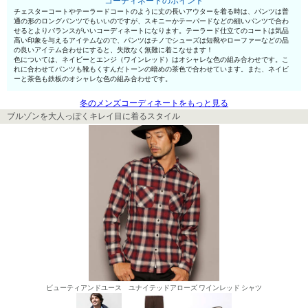
コーディネートのポイント
チェスターコートやテーラードコートのように丈の長いアウターを着る時は、パンツは普
通の形のロングパンツでもいいのですが、スキニーかテーパードなどの細いパンツで合わ
せるとよりバランスがいいコーディネートになります。テーラード仕立てのコートは気品
高い印象を与えるアイテムなので、パンツはチノでシューズは短靴やローファーなどの品
の良いアイテム合わせにすると、失敗なく無難に着こなせます！
色については、ネイビーとエンジ（ワインレッド）はオシャレな色の組み合わせです。こ
れに合わせてパンツも靴もくすんだトーンの暗めの茶色で合わせています。また、ネイビ
ーと茶色も鉄板のオシャレな色の組み合わせです。
冬のメンズコーディネートをもっと見る
ブルゾンを大人っぽくキレイ目に着るスタイル
ビューティアンドユース ユナイテッドアローズ ワインレッド シャツ