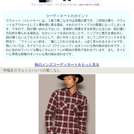
グリーンレーベルリラクシング スウェット
ベースコントロール チノパン・綿パン
nano･universe 短靴・レザーシューズ
コーディネートのポイント
スウェット（トレーナー）は、１枚で着こなすのは至難の業です。ご存知の通り、スウェ
ットをアウターとして１番外側に着る場合、それだけでトップスの要素になってしまいま
す。ですので、顔が濃いめの人でないと、全体的に簡素すぎる外見になるため、顔が濃い
方以外が着られる場合は、なかにシャツを合わせることで、トップスに奥行き感を出し、
顔が濃くない人でもスタイルとして、合いやすくなります。そしてこのテクニックをする
時点で、「ファッション好き」「服にこだわりがある人」っぽく見られるスタイルです。
色については、ネイビーとエンジ（ワインレッド）はオシャレな色の組み合わせです。こ
れに合わせてパンツも靴もくすんだトーンの暗めの茶色で合わせています。また、ネイビ
ーと茶色も鉄板のオシャレな色の組み合わせです。
秋のメンズコーディネートをもっと見る
半端丈スウェットパンツの着こなし