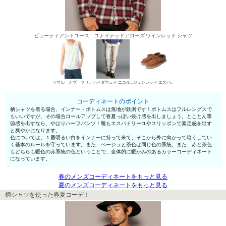
ビューティアンドユース ユナイテッドアローズ ワインレッド シャツ
ソウル オブ フリーダム！ タンクトップ
ハイダウェイ ニコル デニムパンツ・ジーンズ
ジュンレッド エスパドリーユ
コーディネートのポイント
柄シャツを着る場合、インナー・ボトムスは無地が鉄則です！ボトムスはフルレングスで
もいいですが、その場合ロールアップして春夏っぽい抜け感を出しましょう。とことん季
節感を出すなら、やはりハーフパンツ！靴もエスパドリーユやスリッポンで素足感を出す
と爽やかになります。
色については、１番明るい白をインナーに持って来て、そこから外に向かって暗くしてい
く基本のルールを守っています。また、ベージュと茶色は同じ色の系統、また、赤と茶色
もどちらも暖色の赤系統の色ということで、全体的に暖かみのあるカラーコーディネート
になっています。
春のメンズコーディネートをもっと見る
夏のメンズコーディネートをもっと見る
柄シャツを使った春夏コーデ！