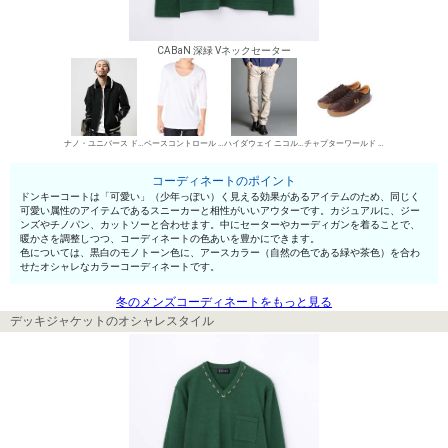
CABaN 深緑 Vネックセーター
ナノ・ユニバース ドンキーコート
ベースコントロール UネックTシャツ
ハイダウェイ ニコル デニムパンツ・ジーンズ
チャプターワールド ローカットスニーカー
コーディネートのポイント
ドンキーコートは「可愛い」（少年っぽい）く見える効果があるアイテムのため、同じく
可愛い属性のアイテムであるスニーカーと相性がいいアウターです。カジュアルに、ジー
ンズやチノパン、カットソーと合わせます。中にセーターやカーディガンを着ることで、
暖かさを調整しつつ、コーディネートの色あいを豊かにできます。
色については、黒白のモノトーン色に、アースカラー（自然の色である緑や茶色）を合わ
せたオシャレなカラーコーディネートです。
冬のメンズコーディネートをもっと見る
デッキジャケットのオシャレスタイル