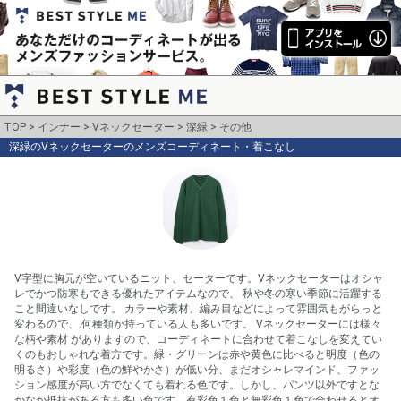
TOP
インナー
Vネックセーター
深緑
その他
深緑のVネックセーターのメンズコーディネート・着こなし
V字型に胸元が空いているニット、セーターです。Vネックセーターはオシャ
レでかつ防寒もできる優れたアイテムなので、 秋や冬の寒い季節に活躍する
こと間違いなしです。 カラーや素材、編み目などによって雰囲気もがらっと
変わるので、.何種類か持っている人も多いです。 Vネックセーターには様々
な柄や素材 がありますので、コーディネートに合わせて着こなしを変えてい
くのもおしゃれな着方です。緑・グリーンは赤や黄色に比べると明度（色の
明るさ）や彩度（色の鮮やかさ）が低い分、まだオシャレマインド、ファッ
ション感度が高い方でなくても着れる色です。しかし、パンツ以外ですとな
かなか抵抗がある方も多い色です。有彩色１色と無彩色１色で合わせるとオ