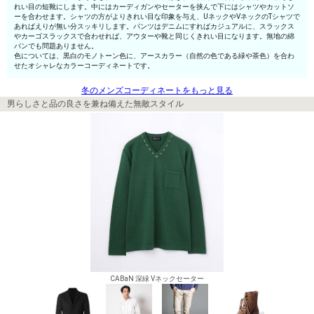
れい目の短靴にします。中にはカーディガンやセーターを挟んで下にはシャツやカットソ
ーを合わせます。シャツの方がよりきれい目な印象を与え、UネックやVネックのTシャツで
あればえりが無い分スッキリします。パンツはデニムにすればカジュアルに、スラックス
やカーゴスラックスで合わせれば、アウターや靴と同じくきれい目になります。無地の綿
パンでも問題ありません。
色については、黒白のモノトーン色に、アースカラー（自然の色である緑や茶色）を合わ
せたオシャレなカラーコーディネートです。
冬のメンズコーディネートをもっと見る
男らしさと品の良さを兼ね備えた無敵スタイル
CABaN 深緑 Vネックセーター