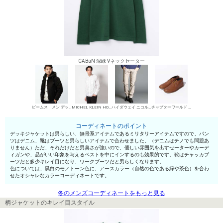
CABaN 深緑 Vネックセーター
ビームス メン デッキジャケット
MICHEL KLEIN HOMME シャツ
ハイダウェイ ニコル デニムパンツ・ジーンズ
チャプターワールド チャッカブーツ
コーディネートのポイント
デッキジャケットは男らしい、無骨系アイテムであるミリタリーアイテムですので、パン
ツはデニム、靴はブーツと男らしいアイテムで合わせました。（デニムはチノでも問題あ
りません）ただ、それだけだと男臭さが強いので、優しい雰囲気を出すセーターやカーデ
ィガンや、品がいい印象を与えるベストを中にインするのも効果的です。靴はチャッカブ
ーツだと多少キレイ目になり、ワークブーツだと男らしくなります。
色については、黒白のモノトーン色に、アースカラー（自然の色である緑や茶色）を合わ
せたオシャレなカラーコーディネートです。
冬のメンズコーディネートをもっと見る
柄ジャケットのキレイ目スタイル