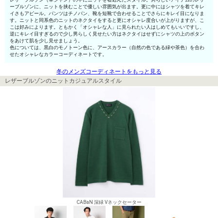
ーブルゾンに、ニットを挟むことで優しい雰囲気が出ます。更に中にはシャツを着てキレ
イさもアピール。パンツはチノパン、靴を短靴で合わせることでさらにキレイ目になりま
す。ニットと同系色のニットのネクタイをすると更にオシャレ度合いが上がりますが、こ
こは好みによります。ともかく「オシャレな人」に見られたい人はしめてもいいですし、
逆にキレイ目すぎるので少し男らしく見せたい方はネクタイはせずにシャツの上のボタン
をあけて肌を少し見せましょう。
色については、黒白のモノトーン色に、アースカラー（自然の色である緑や茶色）を合わ
せたオシャレなカラーコーディネートです。
冬のメンズコーディネートをもっと見る
レザーブルゾンのニットカジュアルスタイル
CABaN 深緑 Vネックセーター