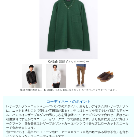
CABaN 深緑 Vネックセーター
BLUE TORNADO レザーブルゾン
MICHEL KLEIN HOMME シャツ
ボイコット カーゴパンツ
チャプターワールド ローカットスニーカー
コーディネートのポイント
レザーブルゾン＋ニット＋カーゴパンツのスタイル。男らしいアイテムのレザーブルゾン
に、ニットを挟むことで優しい雰囲気が出ます。中にはシャツを着てキレイ目さもアピー
ル。パンツはレザーブルゾンの男らしさを引き継いで、カーゴパンツで合わせ、足はどの
程度無骨にするかでスニーカーかワークブーツで調整します。より無骨に見せたい方はワ
ークブーツ、無骨要素はレザーブルゾン＋カーゴパンツで十分な方はローカットスニーカ
ーで会わせましょう。
色については、黒白のモノトーン色に、アースカラー（自然の色である緑や茶色）を合わ
せたオシャレなカラーコーディネートです。