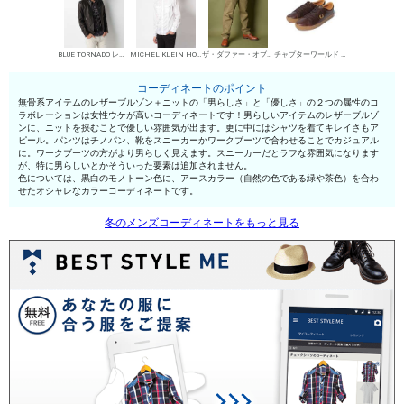
BLUE TORNADO レザーブルゾン
MICHEL KLEIN HOMME シャツ
ザ・ダファー・オブ・セントジョージ チノパン・綿パン
チャプターワールド ローカットスニーカー
コーディネートのポイント
無骨系アイテムのレザーブルゾン＋ニットの「男らしさ」と「優しさ」の２つの属性のコ
ラボレーションは女性ウケが高いコーディネートです！男らしいアイテムのレザーブルゾ
ンに、ニットを挟むことで優しい雰囲気が出ます。更に中にはシャツを着てキレイさもア
ピール。パンツはチノパン、靴をスニーカーかワークブーツで合わせることでカジュアル
に。ワークブーツの方がより男らしく見えます。スニーカーだとラフな雰囲気になります
が、特に男らしいとかそういった要素は追加されません。
色については、黒白のモノトーン色に、アースカラー（自然の色である緑や茶色）を合わ
せたオシャレなカラーコーディネートです。
冬のメンズコーディネートをもっと見る