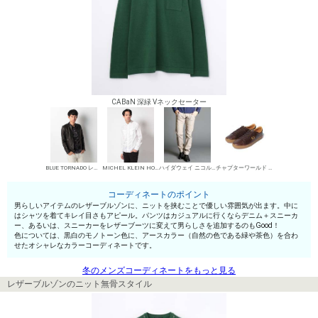
CABaN 深緑 Vネックセーター
BLUE TORNADO レザーブルゾン
MICHEL KLEIN HOMME シャツ
ハイダウェイ ニコル デニムパンツ・ジーンズ
チャプターワールド ローカットスニーカー
コーディネートのポイント
男らしいアイテムのレザーブルゾンに、ニットを挟むことで優しい雰囲気が出ます。中に
はシャツを着てキレイ目さもアピール。パンツはカジュアルに行くならデニム＋スニーカ
ー、あるいは、スニーカーをレザーブーツに変えて男らしさを追加するのもGood！
色については、黒白のモノトーン色に、アースカラー（自然の色である緑や茶色）を合わ
せたオシャレなカラーコーディネートです。
冬のメンズコーディネートをもっと見る
レザーブルゾンのニット無骨スタイル