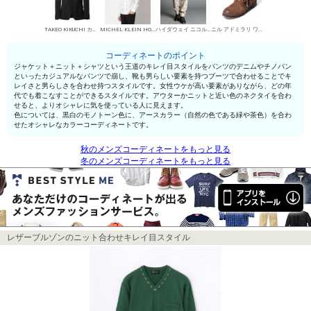
TAKEO KIKUCHI カジュアルジャケット
MICHEL KLEIN HOMME シャツ
ハイダウェイ ニコル デニムパンツ・ジーンズ
ニル アドミラリ ワークブーツ
コーディネートのポイント
ジャケット＋ニット＋シャツという王道のキレイ目スタイルをパンツのデニムやチノパン
といったカジュアルなパンツで崩し、靴も男らしい要素を持つブーツで合わせることでキ
レイさと男らしさを合わせ持つスタイルです。女性ウケが高い要素がありながら、どの年
代でも着こなすことができるスタイルです。アウターかニットと近い色のネクタイを合わ
せると、よりオシャレに気を使っている人に見えます。
色については、黒白のモノトーン色に、アースカラー（自然の色である緑や茶色）を合わ
せたオシャレなカラーコーディネートです。
秋のメンズコーディネートをもっと見る
冬のメンズコーディネートをもっと見る
レザーブルゾンのニット合わせキレイ目スタイル