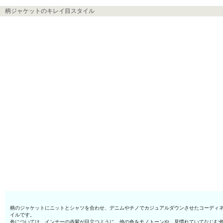
柄ジャケットのキレイ目スタイル
柄のジャケットにニットとシャツを合わせ、デニムやチノでカジュアルダウンさせたコーディ
イルです。
色については、インナーの赤紫が目立つように、他の色をモノトーンや、見慣れていてなじむ