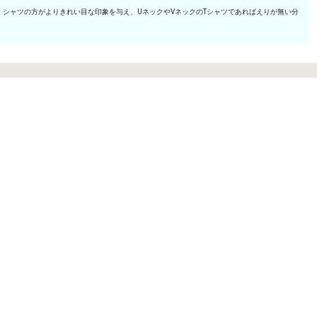
シャツの方がよりきれい目な印象を与え、UネックやVネックのTシャツであればえりが無い分