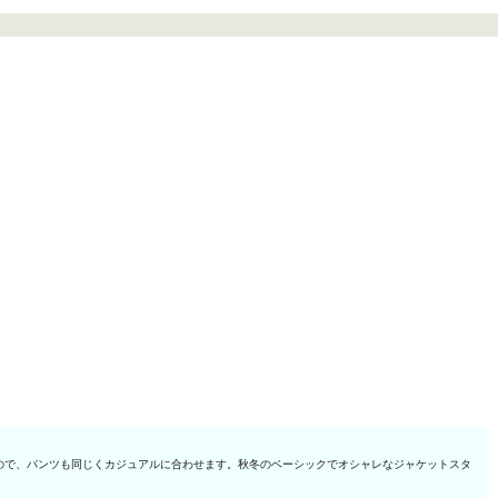
ので、パンツも同じくカジュアルに合わせます。秋冬のベーシックでオシャレなジャケットスタ