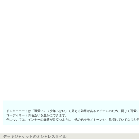
ドンキーコートは「可愛い」（少年っぽい）く見える効果があるアイテムのため、同じく可愛
コーディネートの色あいを豊かにできます。
色については、インナーの赤紫が目立つように、他の色をモノトーンや、見慣れていてなじむ
デッキジャケットのオシャレスタイル