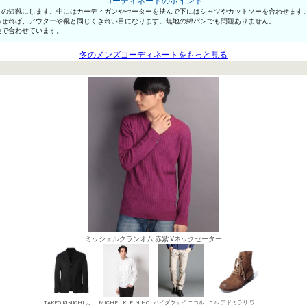
コーディネートのポイント
の短靴にします。中にはカーディガンやセーターを挟んで下にはシャツやカットソーを合わせます。
わせれば、アウターや靴と同じくきれい目になります。無地の綿パンでも問題ありません。
色で合わせています。
冬のメンズコーディネートをもっと見る
ミッシェルクランオム 赤紫 Vネックセーター
TAKEO KIKUCHI カジュアルジャケット
MICHEL KLEIN HOMME シャツ
ハイダウェイ ニコル デニムパンツ・ジーンズ
ニル アドミラリ ワークブーツ