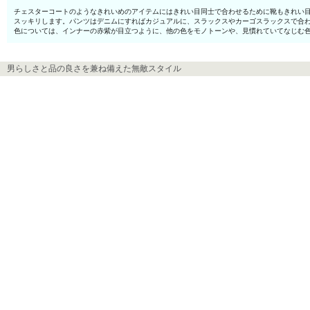
チェスターコートのようなきれいめのアイテムにはきれい目同士で合わせるために靴もきれい目
スッキリします。パンツはデニムにすればカジュアルに、スラックスやカーゴスラックスで合
色については、インナーの赤紫が目立つように、他の色をモノトーンや、見慣れていてなじむ
男らしさと品の良さを兼ね備えた無敵スタイル