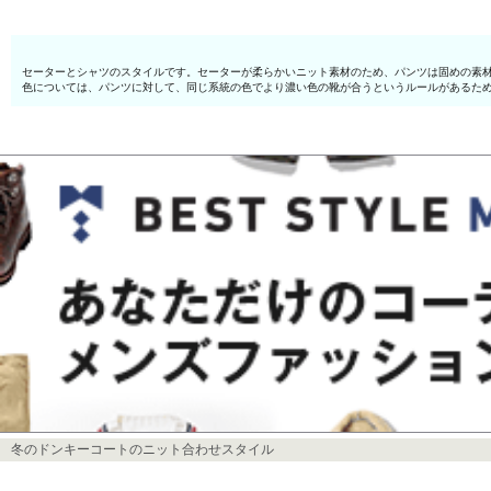
セーターとシャツのスタイルです。セーターが柔らかいニット素材のため、パンツは固めの素
色については、パンツに対して、同じ系統の色でより濃い色の靴が合うというルールがあるた
冬のドンキーコートのニット合わせスタイル