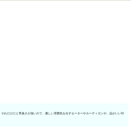
、それだけだと男臭さが強いので、優しい雰囲気を出すセーターやカーディガンや、品がいい印