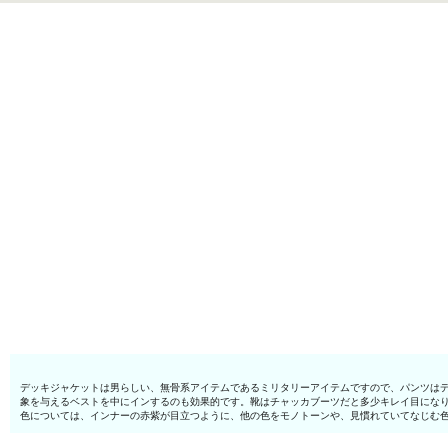
デッキジャケットは男らしい、無骨系アイテムであるミリタリーアイテムですので、パンツは
象を与えるベストを中にインするのも効果的です。靴はチャッカブーツだと多少キレイ目にな
色については、インナーの赤紫が目立つように、他の色をモノトーンや、見慣れていてなじむ