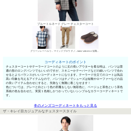
ブルートルネード グレー チェスターコート
グリーンレーベルリラクシング シャツ
マインドブロウ チノパン・綿パン
nano･universe 短靴・レザーシューズ
コーディネートのポイント
チェスターコートやテーラードコートのように丈の長いアウターを着る時は、パンツは普
通の形のロングパンツでもいいのですが、スキニーかテーパードなどの細いパンツで合わ
せるとよりバランスがいいコーディネートになります。テーラード仕立てのコートは気品
高い印象を与えるアイテムなので、パンツはチノでシューズは短靴やローファーなどの品
の良いアイテム合わせにすると、失敗なく無難に着こなせます！
色については、グレーと白という色の邪魔をしない無彩色に、ベージュと茶色という茶色
系統の色を合わせた、実質１色相しかつかっていないシンプルなカラーコーディネートで
す。
冬のメンズコーディネートをもっと見る
ザ・キレイ目カジュアルなチェスタースタイル