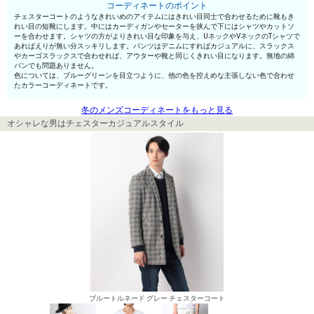
コーディネートのポイント
チェスターコートのようなきれいめのアイテムにはきれい目同士で合わせるために靴もき
れい目の短靴にします。中にはカーディガンやセーターを挟んで下にはシャツやカットソ
ーを合わせます。シャツの方がよりきれい目な印象を与え、UネックやVネックのTシャツで
あればえりが無い分スッキリします。パンツはデニムにすればカジュアルに、スラックス
やカーゴスラックスで合わせれば、アウターや靴と同じくきれい目になります。無地の綿
パンでも問題ありません。
色については、ブルーグリーンを目立つように、他の色を控えめな主張しない色で合わせ
たカラーコーディネートです。
冬のメンズコーディネートをもっと見る
オシャレな男はチェスターカジュアルスタイル
ブルートルネード グレー チェスターコート