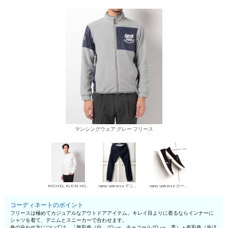
マンシングウェア グレー フリース
MICHEL KLEIN HOMME シャツ
nano･universe デニムパンツ・ジーンズ
nano･universe ローカットスニーカー
コーディネートのポイント
フリースは極めてカジュアルなアウトドアアイテム。キレイ目よりに着るならインナーに
シャツを着て、デニムとスニーカーで合わせます。
色の合わせ方については、「無彩色（白、グレ—、チャコールグレ—、黒）＋有彩色（先ほ