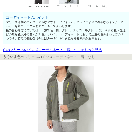
MICHEL KLEIN HOMME シャツ
アーバンリサーチドアーズ デニムパンツ・ジーンズ
グリーンレーベルリラクシング ローカットスニーカー
コーディネートのポイント
フリースは極めてカジュアルなアウトドアアイテム。キレイ目よりに着るならインナーに
シャツを着て、デニムとスニーカーで合わせます。
色の合わせ方については、「無彩色（白、グレ—、チャコールグレ—、黒）＋有彩色（先ほ
どの無彩色以外の色）が１色」という、コーディネートにおいて王道の色の合わせ方の１
つです。特定の有彩色（今回はカーキ）を引き立たせる効果があります。
白のフリースのメンズコーディネート・着こなしをもっと見る
うぐいす色のフリースのメンズコーディネート・着こなし