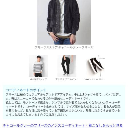
フリークスストア チャコールグレー フリース
vital 丸首Tシャツ
アトモス デニムパンツ・ジーンズ
nano･universe ローカットスニーカー
コーディネートのポイント
フリースは極めてカジュアルなアウトドアアイテム。中にはTシャツを着て、パンツはデニ
ム、靴はスニーカーで合わせるのが一般的なコーディネートです。
色としては、モノトーンで揃えた、シンプルで誰が着てもおかしくならないカラーコーデ
ィネートです。 コーディネート全体としては、サイズ感を合わせることと、着る人が髪型
を整えるなど、見た目に気を使っている雰囲気を出さないと、無難にださくすませている
ようにも見えてしまいますのでご注意ください。
チャコールグレーのフリースのメンズコーディネート・着こなしをもっと見る