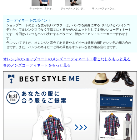
ティーケー タケオキクチ 丸首Tシャツ
ジャーナルスタンダード レリューム チノパン・綿パン
サンエーフットウェア ハイカットスニーカー
コーディネートのポイント
ショップコートのような丈が長いアウターは、パンツを細身にする（いわゆるVラインコー
デ）か、フルレングスでなく半端丈にするかがシルエットとして１番いいコーディネート
です。今回はパンツをハンパ丈にするパターン。靴はハイカットスニーカーで合わせま
す。
色についてですが、オレンジと寒色である青やネイビーは鉄板の相性がいい色の組み合わ
せです。また、パンツのネイビーと靴の茶色もオシャレな色の組み合わせです。
オレンジのショップコートのメンズコーディネート・着こなしをもっと見る
春のメンズコーディネートをもっと見る