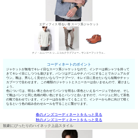
エディフィス 明るい青 スーツ系ジャケット
ナノ・ユニバース シャツ
ニコルクラブフォーメン デニムパンツ・ジーンズ
サンエーフットウェア 短靴・レザーシューズ
コーディネートのポイント
ジャケットが無地でキレイ目なスーツ系ジャケットなので、インナーは柄シャツを持って
きてキレイ目にしつつも遊びます。パンツはデニムやチノパンにすることでカジュアルダ
ウン。靴は、男らしく見せたいならワークブーツ、キレイ目に見せたいなら短靴やチャッ
カブーツで合わせます。 この種類のジャケットとスニーカーは合いませんので、避けまし
ょう。
色については、明るい青と合わせてパンツを明るい茶色といえるベージュで合わせ、そし
て靴はパンツと同じ色相の暗い色にするとパンツと合いますので、ベージュに対して茶色
の靴で合わせています。インナーは白を持ってくることで、インナーから外に向けて暗く
なるという色の組み合わせルールを守ることに繋がります。
春のメンズコーディネートをもっと見る
秋のメンズコーディネートをもっと見る
観劇にぴったりのハイネック上品スタイル