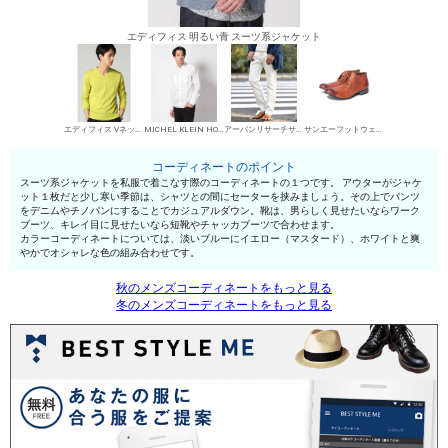
エディフィス 明るい青 スーツ系ジャケット
エディフィス Vネックセーター
MICHEL KLEIN HOMME シャツ
アーバンリサーチサニーレーベル デニムパンツ・ジーンズ
サンエーフットウェア 短靴・レザーシューズ
コーディネートのポイント
スーツ系ジャケットを私服で着こなす際のコーディネートの１つです。 アウターがジャケ
ット１枚だと少し寒い季節は、シャツとの間にセーターを挟みましょう。その上でパンツ
をデニムやチノパンにすることでカジュアルダウン。靴は、男らしく見せたいならワーク
ブーツ、キレイ目に見せたいなら短靴やチャッカブーツで合わせます。
カラーコーディネートについては、淡いブルーにイエロー（マスタード）、ホワイトと爽
やかでオシャレな色の組み合わせです。
秋のメンズコーディネートをもっと見る
冬のメンズコーディネートをもっと見る