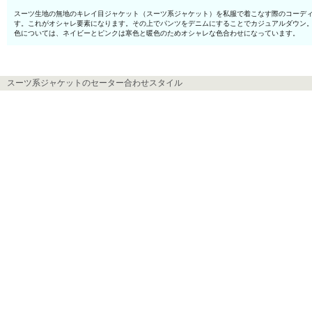
スーツ生地の無地のキレイ目ジャケット（スーツ系ジャケット）を私服で着こなす際のコーディ
す。これがオシャレ要素になります。その上でパンツをデニムにすることでカジュアルダウン
色については、ネイビーとピンクは寒色と暖色のためオシャレな色合わせになっています。
スーツ系ジャケットのセーター合わせスタイル