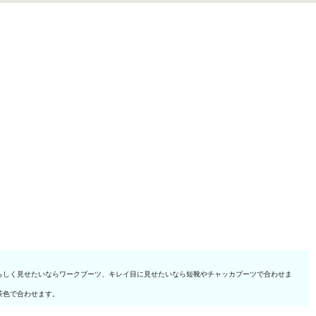
らしく見せたいならワークブーツ、キレイ目に見せたいなら短靴やチャッカブーツで合わせま
茶色で合わせます。