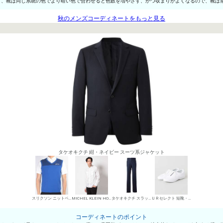
て、靴は同じ系統の色でより暗い色で合わせると色数を増やさず、かつ収まりがよくなるので、靴は
秋のメンズコーディネートをもっと見る
タケオキクチ 紺・ネイビー スーツ系ジャケット
スリクソン ニットベスト（前閉じ）
MICHEL KLEIN HOMME シャツ
タケオキクチ スラックス
ＵＲセレクト 短靴・レザーシューズ
コーディネートのポイント