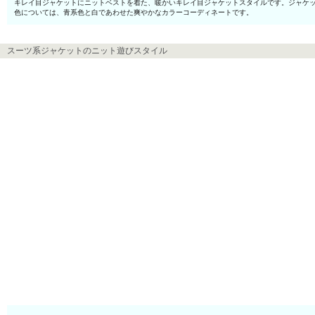
キレイ目ジャケットにニットベストを着た、暖かいキレイ目ジャケットスタイルです。ジャケ
色については、青系色と白であわせた爽やかなカラーコーディネートです。
スーツ系ジャケットのニット遊びスタイル