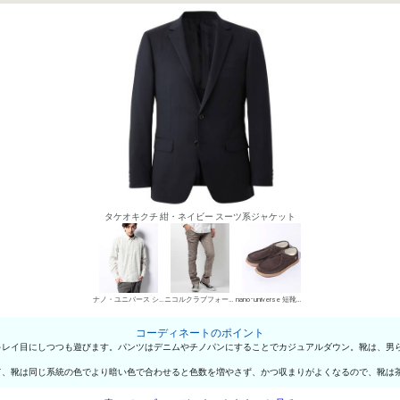
タケオキクチ 紺・ネイビー スーツ系ジャケット
ナノ・ユニバース シャツ
ニコルクラブフォーメン デニムパンツ・ジーンズ
nano･universe 短靴・レザーシューズ
コーディネートのポイント
キレイ目にしつつも遊びます。パンツはデニムやチノパンにすることでカジュアルダウン。靴は、男
て、靴は同じ系統の色でより暗い色で合わせると色数を増やさず、かつ収まりがよくなるので、靴は