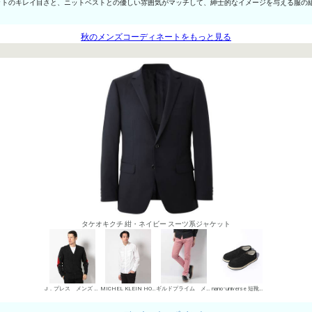
ットのキレイ目さと、ニットベストとの優しい雰囲気がマッチして、紳士的なイメージを与える服の
秋のメンズコーディネートをもっと見る
タケオキクチ 紺・ネイビー スーツ系ジャケット
J．プレス メンズ カーディガン
MICHEL KLEIN HOMME シャツ
ギルドプライム メンズ デニムパンツ・ジーンズ
nano･universe 短靴・レザーシューズ