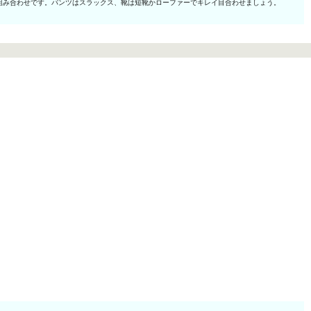
組み合わせです。パンツはスラックス、靴は短靴かローファーでキレイ目合わせましょう。