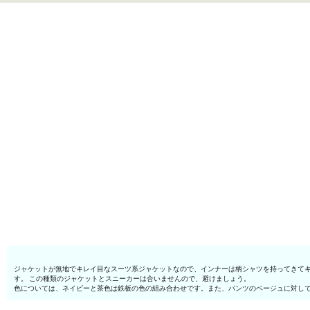
ジャケットが無地でキレイ目なスーツ系ジャケットなので、インナーは柄シャツを持ってきて
す。 この種類のジャケットとスニーカーは合いませんので、避けましょう。
色については、ネイビーと茶色は鉄板の色の組み合わせです。また、パンツのベージュに対し