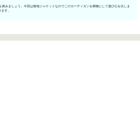
を挟みましょう。今回は無地ジャケットなのでこのカーディガンを柄物にして遊び心を出しま
せます。