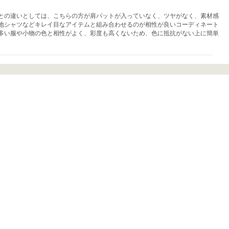
との違いとしては、こちらの方が肩パットが入っていなく、ツヤがなく、素材感
地シャツなどキレイ目なアイテムと組み合わせるのが相性が良いコーディネート
多い服や小物の色と相性がよく、彩度も高くないため、色に抵抗がない上に簡単