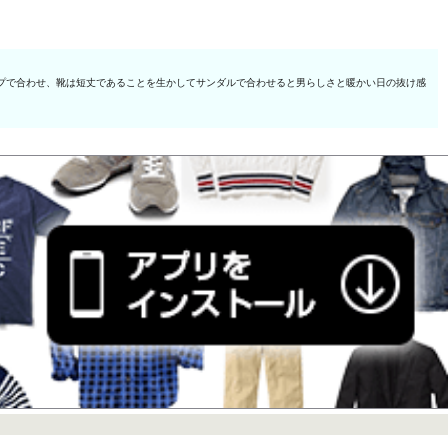
プで合わせ、靴は短丈であることを生かしてサンダルで合わせると男らしさと暖かい日の抜け感