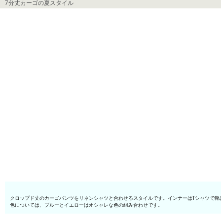
7分丈カーゴの夏スタイル
クロップド丈のカーゴパンツをリネンシャツと合わせるスタイルです。インナーはTシャツで靴
色については、ブルーとイエローはオシャレな色の組み合わせです。