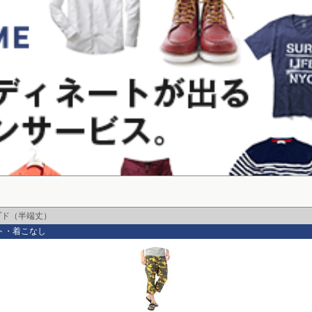
プド（半端丈）
ト・着こなし