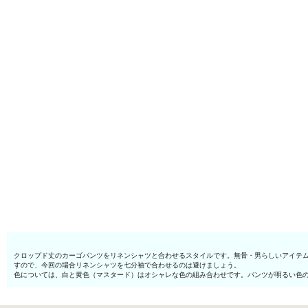
クロップド丈のカーゴパンツをリネンシャツと合わせるスタイルです。無骨・男らしいアイテム
すので、今回の場合リネンシャツを七分袖で合わせるのは避けましょう。
色については、白と黄色（マスタード）はオシャレな色の組み合わせです。パンツが明るい色