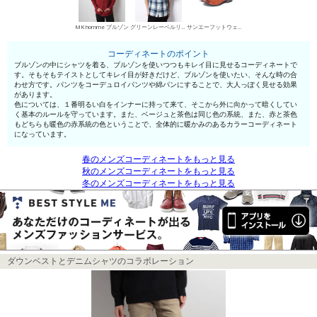
MK homme ブルゾン
グリーンレーベルリラクシング シャツ
サンエーフットウェア 短靴・レザーシューズ
コーディネートのポイント
ブルゾンの中にシャツを着る、ブルゾンを使いつつもキレイ目に見せるコーディネートで
す。そもそもテイストとしてキレイ目が好きだけど、ブルゾンを使いたい、そんな時の合
わせ方です。パンツをコーデュロイパンツや綿パンにすることで、大人っぽく見せる効果
があります。
色については、１番明るい白をインナーに持って来て、そこから外に向かって暗くしてい
く基本のルールを守っています。また、ベージュと茶色は同じ色の系統、また、赤と茶色
もどちらも暖色の赤系統の色ということで、全体的に暖かみのあるカラーコーディネート
になっています。
春のメンズコーディネートをもっと見る
秋のメンズコーディネートをもっと見る
冬のメンズコーディネートをもっと見る
ダウンベストとデニムシャツのコラボレーション