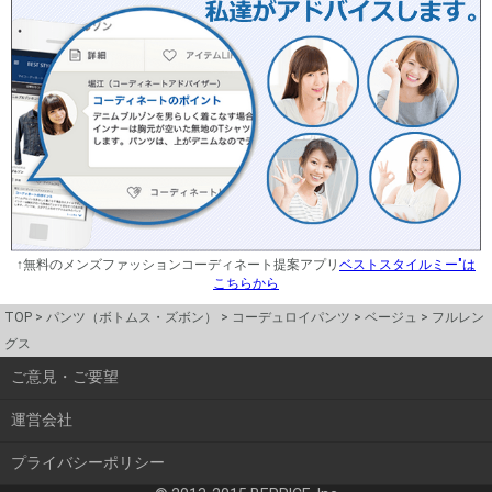
↑無料のメンズファッションコーディネート提案アプリ
ベストスタイルミー"は
こちらから
TOP
パンツ（ボトムス・ズボン）
コーデュロイパンツ
ベージュ
フルレン
グス
ご意見・ご要望
運営会社
プライバシーポリシー