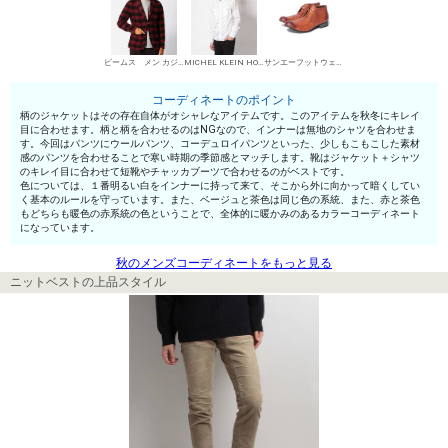
ビームス メン カジュアルジャケット
MICHEL KLEIN HOMME シャツ
サンエーフットウェア 短靴・レザーシューズ
コーディネートのポイント
柄のジャケットはその存在自体がオシャレなアイテムです。このアイテムを秋冬にキレイ
目に合わせます。柄と柄を合わせるのはNGなので、インナーは無地のシャツを合わせま
す。今回はパンツにウールパンツ、コーデュロイパンツといった、少しもこもこした素材
感のパンツを合わせることで寒い時期の季節感とマッチします。靴はジャケット＋シャツ
のキレイ目に合わせて短靴やチャッカブーツで合わせるのがベストです。
色については、１番明るい白をインナーに持って来て、そこから外に向かって暗くしてい
く基本のルールを守っています。また、ベージュと茶色は同じ色の系統、また、赤と茶色
もどちらも暖色の赤系統の色ということで、全体的に暖かみのあるカラーコーディネート
になっています。
秋のメンズコーディネートをもっと見る
ニットベストの上品スタイル