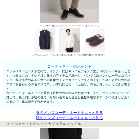
エムケーオム ベージュ コーデュロイパンツ
コーエン ニットベスト（前開き）
MICHEL KLEIN HOMME シャツ
nano･universe 短靴・レザーシューズ
コーディネートのポイント
ニットベストはベストなので、インナーにはキレイ目アイテム繋がりのシャツを合わせま
す。今回はこの「キレイ目」属性のアイテムで統一し、パンツも綿パンやコーデュロイパ
ンツ、靴は光沢のあるレザーの短靴やチャッカブーツでまとめます。ベストと近い色のネ
クタイを合わせるのもアリです。いずれにせよ、「上品な、育ちが良い人」っぽさが出ま
す。
色については、ネイビーと茶色は鉄板の色の組み合わせです。また、パンツのベージュに
対して、靴は同じ系統の色でより暗い色で合わせると色数を増やさず、かつ収まりがよく
なるので、靴は茶色で合わせます。
春のメンズコーディネートをもっと見る
秋のメンズコーディネートをもっと見る
ニットジャケットのシャツカジュアルスタイル