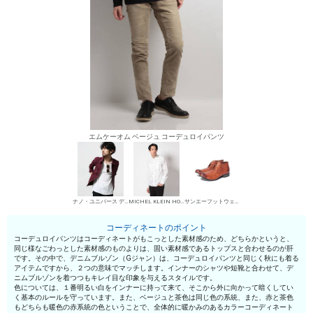
エムケーオム ベージュ コーデュロイパンツ
ナノ・ユニバース デニムブルゾン・Gジャン
MICHEL KLEIN HOMME シャツ
サンエーフットウェア 短靴・レザーシューズ
コーディネートのポイント
コーデュロイパンツはコーディネートがもこっとした素材感のため、どちらかというと、
同じ様なごわっとした素材感のものよりは、固い素材感であるトップスと合わせるのが肝
です。その中で、デニムブルゾン（Gジャン）は、コーデュロイパンツと同じく秋にも着る
アイテムですから、２つの意味でマッチします。インナーのシャツや短靴と合わせて、デ
ニムブルゾンを着つつもキレイ目な印象を与えるスタイルです。
色については、１番明るい白をインナーに持って来て、そこから外に向かって暗くしてい
く基本のルールを守っています。また、ベージュと茶色は同じ色の系統、また、赤と茶色
もどちらも暖色の赤系統の色ということで、全体的に暖かみのあるカラーコーディネート