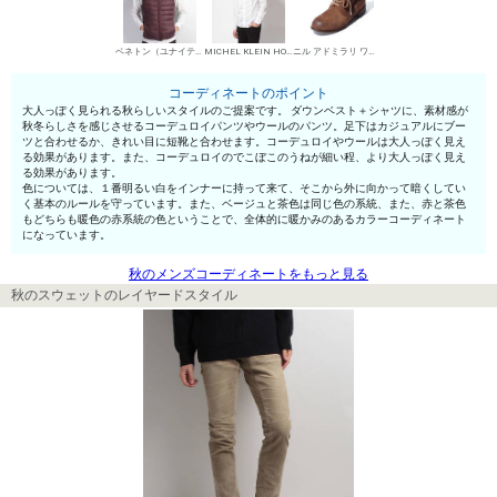
ベネトン（ユナイテッド カラーズ オブ ベネトン） ダウンベスト
MICHEL KLEIN HOMME シャツ
ニル アドミラリ ワークブーツ
コーディネートのポイント
大人っぽく見られる秋らしいスタイルのご提案です。 ダウンベスト＋シャツに、素材感が
秋冬らしさを感じさせるコーデュロイパンツやウールのパンツ。足下はカジュアルにブー
ツと合わせるか、きれい目に短靴と合わせます。コーデュロイやウールは大人っぽく見え
る効果があります。また、コーデュロイのでこぼこのうねが細い程、より大人っぽく見え
る効果があります。
色については、１番明るい白をインナーに持って来て、そこから外に向かって暗くしてい
く基本のルールを守っています。また、ベージュと茶色は同じ色の系統、また、赤と茶色
もどちらも暖色の赤系統の色ということで、全体的に暖かみのあるカラーコーディネート
になっています。
秋のメンズコーディネートをもっと見る
秋のスウェットのレイヤードスタイル