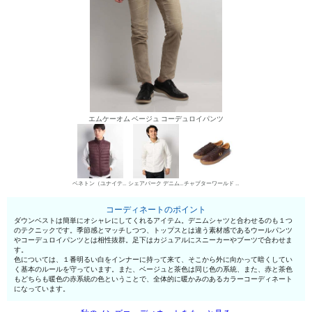
エムケーオム ベージュ コーデュロイパンツ
ベネトン（ユナイテッド カラーズ オブ ベネトン） ダウンベスト
シェアパーク デニムシャツ
チャプターワールド ローカットスニーカー
コーディネートのポイント
ダウンベストは簡単にオシャレにしてくれるアイテム。デニムシャツと合わせるのも１つ
のテクニックです。季節感とマッチしつつ、トップスとは違う素材感であるウールパンツ
やコーデュロイパンツとは相性抜群。足下はカジュアルにスニーカーやブーツで合わせま
す。
色については、１番明るい白をインナーに持って来て、そこから外に向かって暗くしてい
く基本のルールを守っています。また、ベージュと茶色は同じ色の系統、また、赤と茶色
もどちらも暖色の赤系統の色ということで、全体的に暖かみのあるカラーコーディネート
になっています。