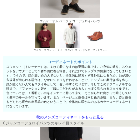
エムケーオム ベージュ コーデュロイパンツ
ウィゴー スウェット
ナノ・ユニバース シャツ
サンエーフットウェア 短靴・レザーシューズ
コーディネートのポイント
スウェット（トレーナー）は、１枚で着こなすのは至難の業です。ご存知の通り、スウェ
ットをアウターとして１番外側に着る場合、それだけでトップスの要素になってしまいま
す。ですので、顔が濃いめの人でないと、全体的に簡素すぎる外見になるため、顔が濃い
方以外が着られる場合は、なかにシャツを合わせることで、トップスに奥行き感を出し、
顔が濃くない人でもスタイルとして、合いやすくなります。そしてこのテクニックをする
時点で、「ファッション好き」「服にこだわりがある人」っぽく見られるスタイルです。
色については、１番明るい白をインナーに持って来て、そこから外に向かって暗くしてい
く基本のルールを守っています。また、ベージュと茶色は同じ色の系統、また、赤と茶色
もどちらも暖色の赤系統の色ということで、全体的に暖かみのあるカラーコーディネート
になっています。
秋のメンズコーディネートをもっと見る
Gジャンコーデュロイパンツのキレイ目スタイル