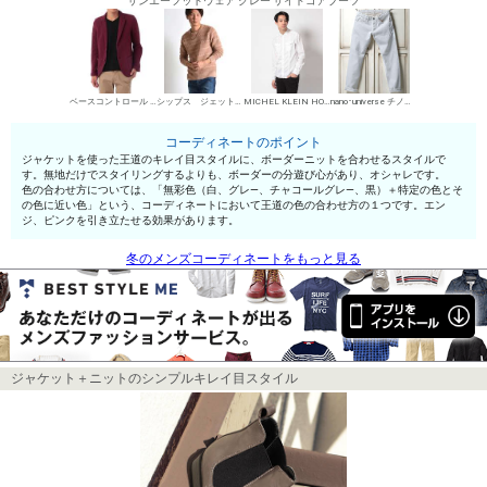
サンエーフットウェア グレー サイドゴアブーツ
ベースコントロール カジュアルジャケット
シップス ジェットブルー 丸首セーター
MICHEL KLEIN HOMME シャツ
nano･universe チノパン・綿パン
コーディネートのポイント
ジャケットを使った王道のキレイ目スタイルに、ボーダーニットを合わせるスタイルで
す。無地だけでスタイリングするよりも、ボーダーの分遊び心があり、オシャレです。
色の合わせ方については、「無彩色（白、グレ—、チャコールグレ—、黒）＋特定の色とそ
の色に近い色」という、コーディネートにおいて王道の色の合わせ方の１つです。エン
ジ、ピンクを引き立たせる効果があります。
冬のメンズコーディネートをもっと見る
ジャケット＋ニットのシンプルキレイ目スタイル