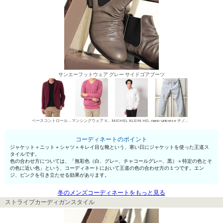
サンエーフットウェア グレー サイドゴアブーツ
ベースコントロール カジュアルジャケット
マンシングウェア Vネックセーター
MICHEL KLEIN HOMME シャツ
nano･universe チノパン・綿パン
コーディネートのポイント
ジャケット＋ニット＋シャツ＋キレイ目な靴という、寒い日にジャケットを使った王道ス
タイルです。
色の合わせ方については、「無彩色（白、グレ—、チャコールグレ—、黒）＋特定の色とそ
の色に近い色」という、コーディネートにおいて王道の色の合わせ方の１つです。エン
ジ、ピンクを引き立たせる効果があります。
冬のメンズコーディネートをもっと見る
ストライプカーディガンスタイル