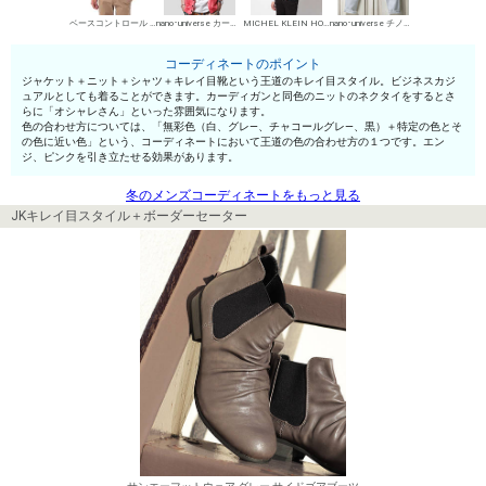
ベースコントロール カジュアルジャケット
nano･universe カーディガン
MICHEL KLEIN HOMME シャツ
nano･universe チノパン・綿パン
コーディネートのポイント
ジャケット＋ニット＋シャツ＋キレイ目靴という王道のキレイ目スタイル。ビジネスカジ
ュアルとしても着ることができます。カーディガンと同色のニットのネクタイをするとさ
らに「オシャレさん」といった雰囲気になります。
色の合わせ方については、「無彩色（白、グレ—、チャコールグレ—、黒）＋特定の色とそ
の色に近い色」という、コーディネートにおいて王道の色の合わせ方の１つです。エン
ジ、ピンクを引き立たせる効果があります。
冬のメンズコーディネートをもっと見る
JKキレイ目スタイル＋ボーダーセーター