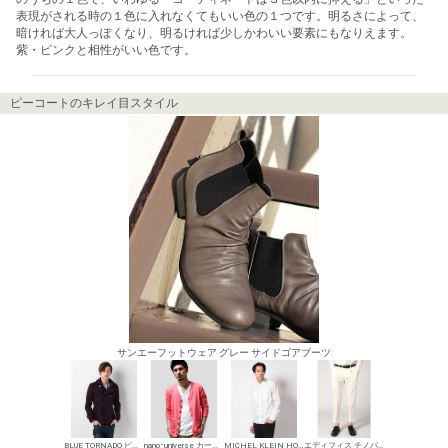
表現がされる時の１色に入れなくてもいい色の１つです。明るさによって、
暗ければ大人っぽくなり、明るければ少しかわいい要素にもなりえます。
紫・ピンクと相性がいい色です。
ピーコートのキレイ目スタイル
サンエーフットウェア グレー サイドゴアブーツ
BLUE TORNADO ピーコート
nano･universe カーディガン
MICHEL KLEIN HOMME シャツ
エディフィス チノパン・綿パン