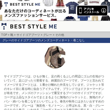
TOP
靴
サイドゴアブーツ
グレー
その他
グレーのサイドゴアブーツのメンズコーディネート・着こなし
サイドゴアブーツは、ひもが無く、足の両くるぶしの周辺にゴムの生地がつ
いていて、足にぴったり密着する、綺麗目のブーツです。ブーツと言われて
イメージするブーツとは、１番かけ離れた外見をしています。ジャケット等
のキレイ目に着る時に似合うアイテムです。ブランドではドクターマーチン
が有名です。メンズのファッションで重宝するブーツのサイドゴアですが、
コーデは上品なスタイルでまとまるように無地のジャケットと、無地のチノ
パン・綿パンを着こなすといいでしょう。春先や秋冬にはきたいおすすめの
コーデです。グレーは「無彩色・モノトーン」と呼ばれる、黒・白・グレー
のうちの１色で、いわゆる「コーディネートは３色以内に抑える」といった