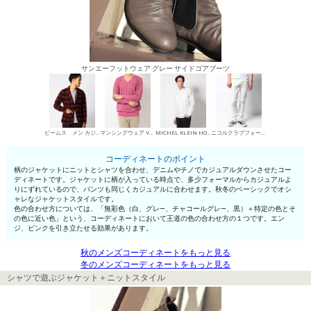
サンエーフットウェア グレー サイドゴアブーツ
ビームス メン カジュアルジャケット
マンシングウェア Vネックセーター
MICHEL KLEIN HOMME シャツ
ニコルクラブフォーメン デニムパンツ・ジーンズ
コーディネートのポイント
柄のジャケットにニットとシャツを合わせ、デニムやチノでカジュアルダウンさせたコー
ディネートです。ジャケットに柄が入っている時点で、多少フォーマルからカジュアルよ
りにずれているので、パンツも同じくカジュアルに合わせます。秋冬のベーシックでオシ
ャレなジャケットスタイルです。
色の合わせ方については、「無彩色（白、グレ—、チャコールグレ—、黒）＋特定の色とそ
の色に近い色」という、コーディネートにおいて王道の色の合わせ方の１つです。エン
ジ、ピンクを引き立たせる効果があります。
秋のメンズコーディネートをもっと見る
冬のメンズコーディネートをもっと見る
シャツで遊ぶジャケット＋ニットスタイル