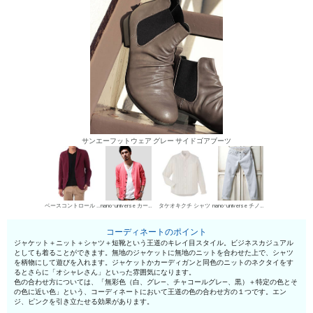
サンエーフットウェア グレー サイドゴアブーツ
ベースコントロール カジュアルジャケット
nano･universe カーディガン
タケオキクチ シャツ
nano･universe チノパン・綿パン
コーディネートのポイント
ジャケット＋ニット＋シャツ＋短靴という王道のキレイ目スタイル。ビジネスカジュアル
としても着ることができます。無地のジャケットに無地のニットを合わせた上で、シャツ
を柄物にして遊びを入れます。ジャケットかカーディガンと同色のニットのネクタイをす
るとさらに「オシャレさん」といった雰囲気になります。
色の合わせ方については、「無彩色（白、グレ—、チャコールグレ—、黒）＋特定の色とそ
の色に近い色」という、コーディネートにおいて王道の色の合わせ方の１つです。エン
ジ、ピンクを引き立たせる効果があります。