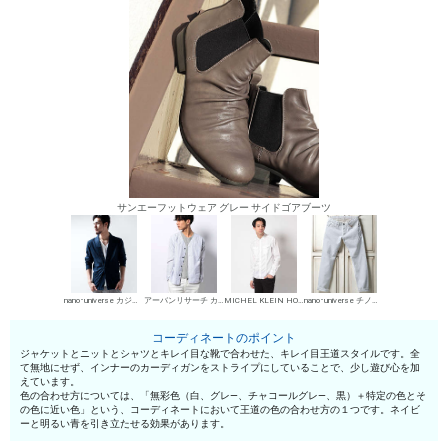
サンエーフットウェア グレー サイドゴアブーツ
nano･universe カジュアルジャケット
アーバンリサーチ カーディガン
MICHEL KLEIN HOMME シャツ
nano･universe チノパン・綿パン
コーディネートのポイント
ジャケットとニットとシャツとキレイ目な靴で合わせた、キレイ目王道スタイルです。全
て無地にせず、インナーのカーディガンをストライプにしていることで、少し遊び心を加
えています。
色の合わせ方については、「無彩色（白、グレ—、チャコールグレ—、黒）＋特定の色とそ
の色に近い色」という、コーディネートにおいて王道の色の合わせ方の１つです。ネイビ
ーと明るい青を引き立たせる効果があります。