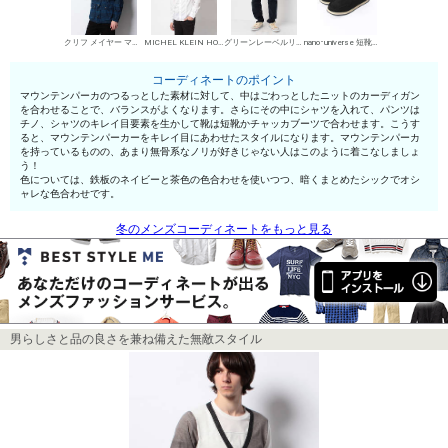
クリフ メイヤー マウンテンパーカー
MICHEL KLEIN HOMME シャツ
グリーンレーベルリラクシング チノパン・綿パン
nano･universe 短靴・レザーシューズ
コーディネートのポイント
マウンテンパーカのつるっとした素材に対して、中はごわっとしたニットのカーディガン
を合わせることで、バランスがよくなります。さらにその中にシャツを入れて、パンツは
チノ、シャツのキレイ目要素を生かして靴は短靴かチャッカブーツで合わせます。こうす
ると、マウンテンパーカーをキレイ目にあわせたスタイルになります。マウンテンパーカ
を持っているものの、あまり無骨系なノリが好きじゃない人はこのように着こなしましょ
う！
色については、鉄板のネイビーと茶色の色合わせを使いつつ、暗くまとめたシックでオシ
ャレな色合わせです。
冬のメンズコーディネートをもっと見る
男らしさと品の良さを兼ね備えた無敵スタイル