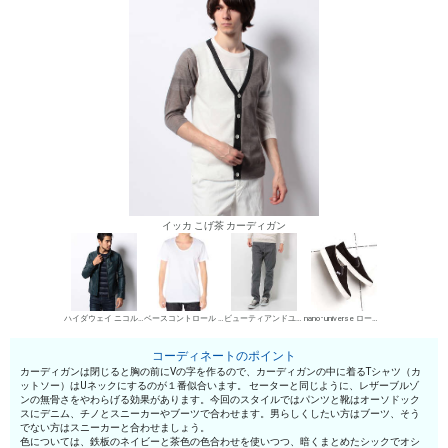
イッカ こげ茶 カーディガン
ハイダウェイ ニコル レザーブルゾン
ベースコントロール UネックTシャツ
ビューティアンドユース ユナイテッドアローズ デニムパンツ・ジーンズ
nano･universe ローカットスニーカー
コーディネートのポイント
カーディガンは閉じると胸の前にVの字を作るので、カーディガンの中に着るTシャツ（カ
ットソー）はUネックにするのが１番似合います。 セーターと同じように、レザーブルゾ
ンの無骨さをやわらげる効果があります。今回のスタイルではパンツと靴はオーソドック
スにデニム、チノとスニーカーやブーツで合わせます。男らしくしたい方はブーツ、そう
でない方はスニーカーと合わせましょう。
色については、鉄板のネイビーと茶色の色合わせを使いつつ、暗くまとめたシックでオシ