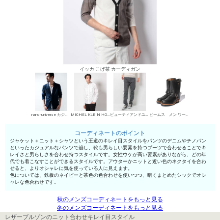
イッカ こげ茶 カーディガン
nano･universe カジュアルジャケット
MICHEL KLEIN HOMME シャツ
ビューティアンドユース ユナイテッドアローズ デニムパンツ・ジーンズ
ビームス メン ワークブーツ
コーディネートのポイント
ジャケット＋ニット＋シャツという王道のキレイ目スタイルをパンツのデニムやチノパン
といったカジュアルなパンツで崩し、靴も男らしい要素を持つブーツで合わせることでキ
レイさと男らしさを合わせ持つスタイルです。女性ウケが高い要素がありながら、どの年
代でも着こなすことができるスタイルです。アウターかニットと近い色のネクタイを合わ
せると、よりオシャレに気を使っている人に見えます。
色については、鉄板のネイビーと茶色の色合わせを使いつつ、暗くまとめたシックでオシ
ャレな色合わせです。
秋のメンズコーディネートをもっと見る
冬のメンズコーディネートをもっと見る
レザーブルゾンのニット合わせキレイ目スタイル