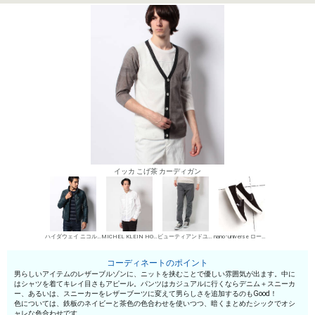
イッカ こげ茶 カーディガン
ハイダウェイ ニコル レザーブルゾン
MICHEL KLEIN HOMME シャツ
ビューティアンドユース ユナイテッドアローズ デニムパンツ・ジーンズ
nano･universe ローカットスニーカー
コーディネートのポイント
男らしいアイテムのレザーブルゾンに、ニットを挟むことで優しい雰囲気が出ます。中に
はシャツを着てキレイ目さもアピール。パンツはカジュアルに行くならデニム＋スニーカ
ー、あるいは、スニーカーをレザーブーツに変えて男らしさを追加するのもGood！
色については、鉄板のネイビーと茶色の色合わせを使いつつ、暗くまとめたシックでオシ
ャレな色合わせです。