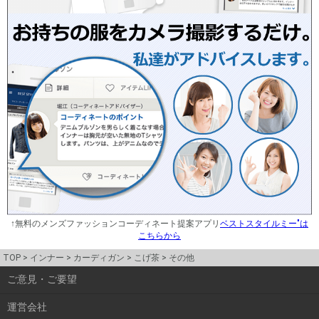
↑無料のメンズファッションコーディネート提案アプリ
ベストスタイルミー"は
こちらから
TOP
インナー
カーディガン
こげ茶
その他
ご意見・ご要望
運営会社