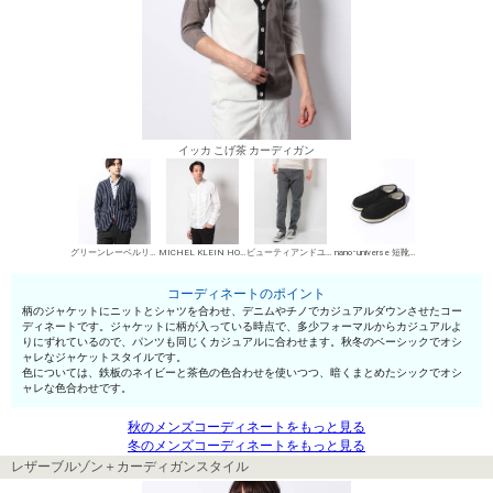
イッカ こげ茶 カーディガン
グリーンレーベルリラクシング カジュアルジャケット
MICHEL KLEIN HOMME シャツ
ビューティアンドユース ユナイテッドアローズ デニムパンツ・ジーンズ
nano･universe 短靴・レザーシューズ
コーディネートのポイント
柄のジャケットにニットとシャツを合わせ、デニムやチノでカジュアルダウンさせたコー
ディネートです。ジャケットに柄が入っている時点で、多少フォーマルからカジュアルよ
りにずれているので、パンツも同じくカジュアルに合わせます。秋冬のベーシックでオシ
ャレなジャケットスタイルです。
色については、鉄板のネイビーと茶色の色合わせを使いつつ、暗くまとめたシックでオシ
ャレな色合わせです。
秋のメンズコーディネートをもっと見る
冬のメンズコーディネートをもっと見る
レザーブルゾン＋カーディガンスタイル