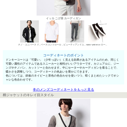
イッカ こげ茶 カーディガン
ナノ・ユニバース ドンキーコート
ベースコントロール UネックTシャツ
ビューティアンドユース ユナイテッドアローズ デニムパンツ・ジーンズ
nano･universe ローカットスニーカー
コーディネートのポイント
ドンキーコートは「可愛い」（少年っぽい）く見える効果があるアイテムのため、同じく
可愛い属性のアイテムであるスニーカーと相性がいいアウターです。カジュアルに、ジー
ンズやチノパン、カットソーと合わせます。中にセーターやカーディガンを着ることで、
暖かさを調整しつつ、コーディネートの色あいを豊かにできます。
色については、鉄板のネイビーと茶色の色合わせを使いつつ、暗くまとめたシックでオシ
ャレな色合わせです。
冬のメンズコーディネートをもっと見る
柄ジャケットのキレイ目スタイル