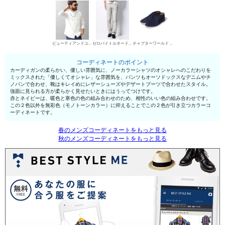
ビューティアンドユース ユナイテッドアローズ 襟なしシャツ（ノーカラー）
ゼロバイトルネードマート デニムパンツ・ジーンズ
チャプターワールド デザートブーツ
コーディネートのポイント
カーディガンの柔らかい、優しい雰囲気に、ノーカラーシャツのオシャレへのこだわりを
ミックスされた「優しくてオシャレ」な雰囲気を、パンツもオーソドックスなデニムやチ
ノパンで合わせ、靴はキレイめにレザーシューズやデザートブーツで合わせたスタイル。
強面に見られる方が柔らかく見せたいときにはうってつけです。
赤とネイビーは、暖色と寒色の色の組み合わせのため、相性のいい色の組み合わせです。
この２色以外を無彩色（モノトーンカラー）に抑えることでこの２色が引き立つカラーコ
ーディネートです。
春のメンズコーディネートをもっと見る
秋のメンズコーディネートをもっと見る