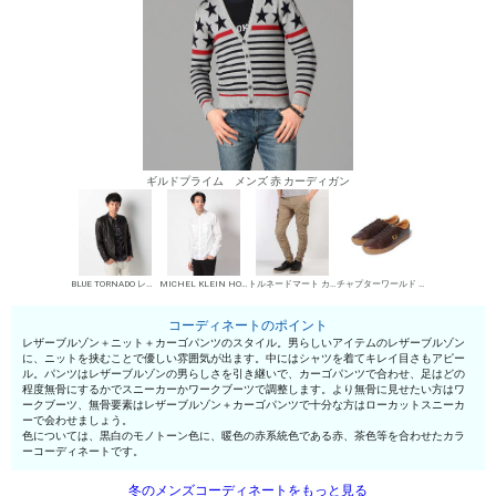
ギルドプライム メンズ 赤 カーディガン
BLUE TORNADO レザーブルゾン
MICHEL KLEIN HOMME シャツ
トルネードマート カーゴパンツ
チャプターワールド ローカットスニーカー
コーディネートのポイント
レザーブルゾン＋ニット＋カーゴパンツのスタイル。男らしいアイテムのレザーブルゾン
に、ニットを挟むことで優しい雰囲気が出ます。中にはシャツを着てキレイ目さもアピー
ル。パンツはレザーブルゾンの男らしさを引き継いで、カーゴパンツで合わせ、足はどの
程度無骨にするかでスニーカーかワークブーツで調整します。より無骨に見せたい方はワ
ークブーツ、無骨要素はレザーブルゾン＋カーゴパンツで十分な方はローカットスニーカ
ーで会わせましょう。
色については、黒白のモノトーン色に、暖色の赤系統色である赤、茶色等を合わせたカラ
ーコーディネートです。
冬のメンズコーディネートをもっと見る