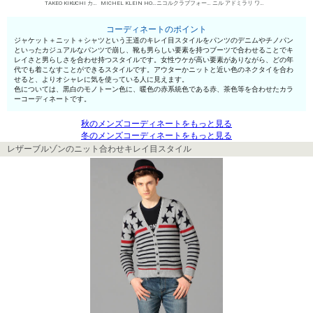
TAKEO KIKUCHI カジュアルジャケット
MICHEL KLEIN HOMME シャツ
ニコルクラブフォーメン デニムパンツ・ジーンズ
ニル アドミラリ ワークブーツ
コーディネートのポイント
ジャケット＋ニット＋シャツという王道のキレイ目スタイルをパンツのデニムやチノパン
といったカジュアルなパンツで崩し、靴も男らしい要素を持つブーツで合わせることでキ
レイさと男らしさを合わせ持つスタイルです。女性ウケが高い要素がありながら、どの年
代でも着こなすことができるスタイルです。アウターかニットと近い色のネクタイを合わ
せると、よりオシャレに気を使っている人に見えます。
色については、黒白のモノトーン色に、暖色の赤系統色である赤、茶色等を合わせたカラ
ーコーディネートです。
秋のメンズコーディネートをもっと見る
冬のメンズコーディネートをもっと見る
レザーブルゾンのニット合わせキレイ目スタイル