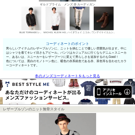
ギルドプライム メンズ 赤 カーディガン
BLUE TORNADO レザーブルゾン
MICHEL KLEIN HOMME シャツ
ハイダウェイ ニコル デニムパンツ・ジーンズ
ワンデイケイエムシー エンジニア・ペコスブーツ
コーディネートのポイント
男らしいアイテムのレザーブルゾンに、ニットを挟むことで優しい雰囲気が出ます。中に
はシャツを着てキレイ目さもアピール。パンツはカジュアルに行くならデニム＋スニーカ
ー、あるいは、スニーカーをレザーブーツに変えて男らしさを追加するのもGood！
色については、黒白のモノトーン色に、暖色の赤系統色である赤、茶色等を合わせたカラ
ーコーディネートです。
冬のメンズコーディネートをもっと見る
レザーブルゾンのニット無骨スタイル