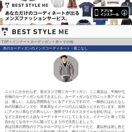
TOP
インナー
カーディガン
赤
その他
赤のカーディガンのメンズコーディネート・着こなし
ニットにかかわらず、前ボタンで開くカーディガン。ここ最近は、半袖や七
分袖のカーディガンも出てきました。カーディガンなどのニット系アイテム
は、優しい、上品な雰囲気をつくるアイテムですので、一般的にはおとなし
めの印象のメンズや、草食系なイメージの人に似合うとされています。反対
にアメカジ系などの男らしい・無骨でワイルドスタイルを好む方は、シャツ
などと合わせた上品なコーディネートにしてしまうと、イメージと違って似
合わなくなるケースに陥ってしまうので注意しましょう。

赤は日本の男性のリアルクローズなコーディネートだと、夏以外は差し色と
して使うのがオシャレな色の使い方です。例えばモノトーンのスーツルック