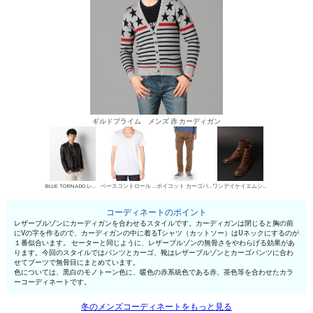
ギルドプライム メンズ 赤 カーディガン
BLUE TORNADO レザーブルゾン
ベースコントロール UネックTシャツ
ボイコット カーゴパンツ
ワンデイケイエムシー エンジニア・ペコスブーツ
コーディネートのポイント
レザーブルゾンにカーディガンを合わせるスタイルです。カーディガンは閉じると胸の前
にVの字を作るので、カーディガンの中に着るTシャツ（カットソー）はUネックにするのが
１番似合います。 セーターと同じように、レザーブルゾンの無骨さをやわらげる効果があ
ります。今回のスタイルではパンツとカーゴ、靴はレザーブルゾンとカーゴパンツに合わ
せてブーツで無骨目にまとめています。
色については、黒白のモノトーン色に、暖色の赤系統色である赤、茶色等を合わせたカラ
ーコーディネートです。
冬のメンズコーディネートをもっと見る