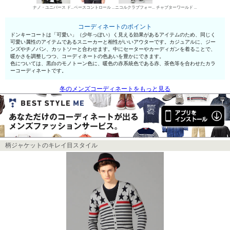
ナノ・ユニバース ドンキーコート
ベースコントロール UネックTシャツ
ニコルクラブフォーメン デニムパンツ・ジーンズ
チャプターワールド ローカットスニーカー
コーディネートのポイント
ドンキーコートは「可愛い」（少年っぽい）く見える効果があるアイテムのため、同じく
可愛い属性のアイテムであるスニーカーと相性がいいアウターです。カジュアルに、ジー
ンズやチノパン、カットソーと合わせます。中にセーターやカーディガンを着ることで、
暖かさを調整しつつ、コーディネートの色あいを豊かにできます。
色については、黒白のモノトーン色に、暖色の赤系統色である赤、茶色等を合わせたカラ
ーコーディネートです。
冬のメンズコーディネートをもっと見る
柄ジャケットのキレイ目スタイル