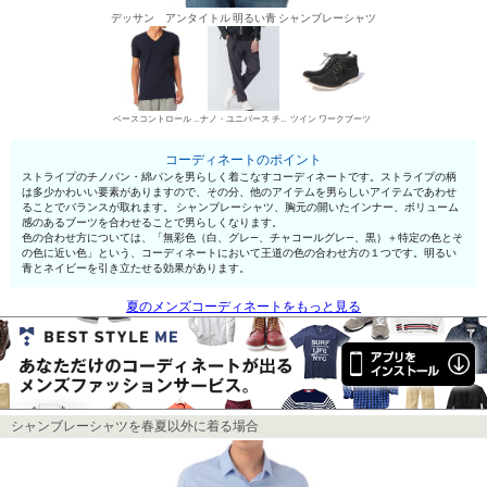
デッサン アンタイトル 明るい青 シャンブレーシャツ
ベースコントロール VネックTシャツ
ナノ・ユニバース チノパン・綿パン
ツイン ワークブーツ
コーディネートのポイント
ストライプのチノパン・綿パンを男らしく着こなすコーディネートです。ストライプの柄
は多少かわいい要素がありますので、その分、他のアイテムを男らしいアイテムであわせ
ることでバランスが取れます。 シャンブレーシャツ、胸元の開いたインナー、ボリューム
感のあるブーツを合わせることで男らしくなります。
色の合わせ方については、「無彩色（白、グレ—、チャコールグレ—、黒）＋特定の色とそ
の色に近い色」という、コーディネートにおいて王道の色の合わせ方の１つです。明るい
青とネイビーを引き立たせる効果があります。
夏のメンズコーディネートをもっと見る
シャンブレーシャツを春夏以外に着る場合