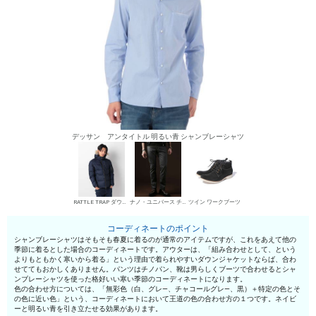
デッサン アンタイトル 明るい青 シャンブレーシャツ
RATTLE TRAP ダウンジャケット
ナノ・ユニバース チノパン・綿パン
ツイン ワークブーツ
コーディネートのポイント
シャンブレーシャツはそもそも春夏に着るのが通常のアイテムですが、これをあえて他の
季節に着るとした場合のコーディネートです。アウターは、「組み合わせとして、という
よりもともかく寒いから着る」という理由で着られやすいダウンジャケットならば、合わ
せててもおかしくありません。パンツはチノパン、靴は男らしくブーツで合わせるとシャ
ンブレーシャツを使った格好いい寒い季節のコーディネートになります。
色の合わせ方については、「無彩色（白、グレ—、チャコールグレ—、黒）＋特定の色とそ
の色に近い色」という、コーディネートにおいて王道の色の合わせ方の１つです。ネイビ
ーと明るい青を引き立たせる効果があります。