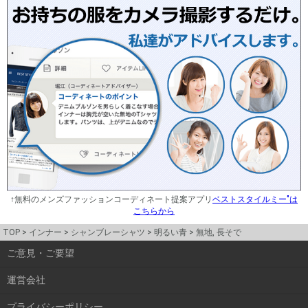
↑無料のメンズファッションコーディネート提案アプリ
ベストスタイルミー"は
こちらから
TOP
インナー
シャンブレーシャツ
明るい青
無地, 長そで
ご意見・ご要望
運営会社
プライバシーポリシー