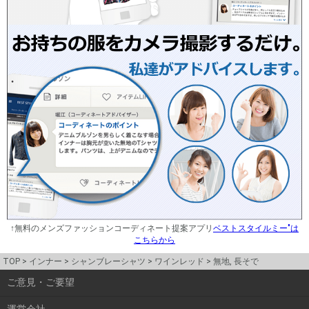
↑無料のメンズファッションコーディネート提案アプリ
ベストスタイルミー"は
こちらから
TOP
インナー
シャンブレーシャツ
ワインレッド
無地, 長そで
ご意見・ご要望