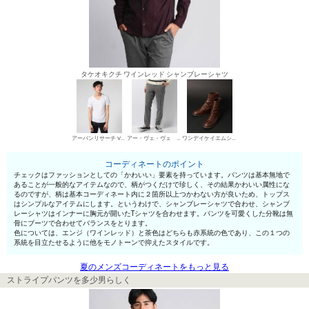
タケオキクチ ワインレッド シャンブレーシャツ
アーバンリサーチ VネックTシャツ
アー・ヴェ・ヴェ オム チノパン・綿パン
ワンデイケイエムシー エンジニア・ペコスブーツ
コーディネートのポイント
チェックはファッションとしての「かわいい」要素を持っています。パンツは基本無地で
あることが一般的なアイテムなので、柄がつくだけで珍しく、その結果かわいい属性にな
るのですが、柄は基本コーディネート内に２箇所以上つかわない方が良いため、トップス
はシンプルなアイテムにします。というわけで、シャンブレーシャツで合わせ、シャンブ
レーシャツはインナーに胸元が開いたTシャツを合わせます。パンツを可愛くした分靴は無
骨にブーツで合わせてバランスをとります。
色については、エンジ（ワインレッド）と茶色はどちらも赤系統の色であり、この１つの
系統を目立たせるように他をモノトーンで抑えたスタイルです。
夏のメンズコーディネートをもっと見る
ストライプパンツを多少男らしく