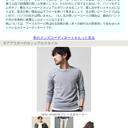
素で上品で好感度の高い上半身にしつつ、ただのキレイ目でまとめないで、パンツをデニ
ムやチノ、靴をスニーカーとカジュアルダウンさせることで、親しみやすいスタイルにな
ります。首元が寒い場合ははマフラーを巻いて巻きましょう。丈が長いピーコートではな
いので、パンツの太さは問いません。（もし丈が長いピーコートの場合は、細めのパンツ
の方が全体的に綺麗なシルエットになります）
色については、アースカラーと呼ばれる自然の色（木々の緑や土の茶色等）で合わせたオ
シャレなカラーコーディネートです。
冬のメンズコーディネートをもっと見る
ボアアウターのカジュアルスタイル
nano･universe グレー 丸首セーター