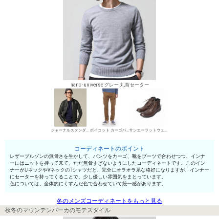
nano･universe グレー 丸首セーター
ジャーナルスタンダード レリューム メンズ レザーブルゾン
ボイコット カーゴパンツ
サンエーフットウェア ワークブーツ
コーディネートのポイント
レザーブルゾンの無骨さを生かして、パンツをカーゴ、靴をブーツで合わせつつ、インナ
ーにはニットを持って来て、ただ無骨すぎないようにしたコーディネートです。このイン
ナーがUネックやVネックのTシャツだと、完全にオラオラ系な格好になりますが、インナー
にセーターを持ってくることで、少し優しい雰囲気をまとっています。
色については、全体的にくすんだ色で合わせていて統一感があります。
冬のメンズコーディネートをもっと見る
秋冬のマウンテンパーカのモテスタイル