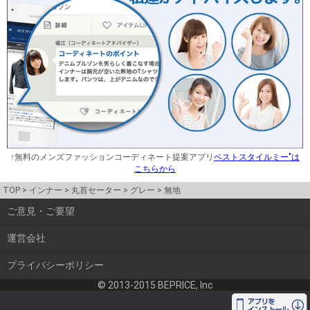
↑無料のメンズファッションコーディネート提案アプリ
ベストスタイルミー"は
こちらから
TOP
インナー
丸首セーター
グレー
無地
ご意見・ご要望
運営会社
プライバシーポリシー
© 2013-2015 BEPRICE, Inc