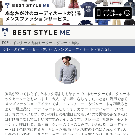
TOP
インナー
丸首セーター
グレー
無地
グレーの丸首セーター（無地）のメンズコーディネート・着こなし
胸元が空いておらず、Vネック等よりも詰まっているセーターです。クルーネ
ックセーターともいいます。大人っぽい着こなしをしたいときに活用できる
メンズファッションアイテムです。トレンチコートやジャケットを羽織ると
より一層上品なコーディネートになります。カラーコーディネートでいえ
ば、青のパンツとブラウンの靴との相性はとてもいいので男性のみなさんに
はぜひ着こなしでほしいおすすめアイテムです。グレーは「無彩色・モノト
ーン」と呼ばれる、黒・白・グレーのうちの１色で、いわゆる「コーディネ
ートは３色以内に抑える」といった表現がされる時の１色に入れなくてもい
い色の１つです。明るさによって、暗ければ大人っぽくなり、明るければ少