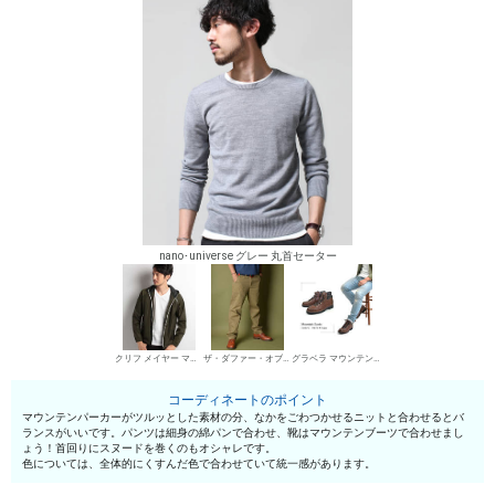
nano･universe グレー 丸首セーター
クリフ メイヤー マウンテンパーカー
ザ・ダファー・オブ・セントジョージ チノパン・綿パン
グラベラ マウンテンブーツ
コーディネートのポイント
マウンテンパーカーがツルッとした素材の分、なかをごわつかせるニットと合わせるとバ
ランスがいいです。パンツは細身の綿パンで合わせ、靴はマウンテンブーツで合わせまし
ょう！首回りにスヌードを巻くのもオシャレです。
色については、全体的にくすんだ色で合わせていて統一感があります。