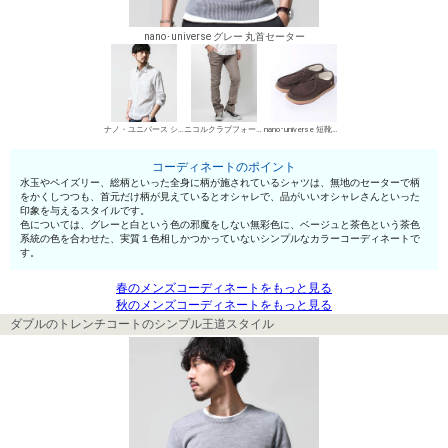
nano･universe グレー 丸首セーター
ナノ・ユニバース シャツ
ニコルクラブフォーメン デニムパンツ・ジーンズ
nano･universe 短靴・レザーシューズ
コーディネートのポイント
水玉やペイズリー、総柄といった全身に柄が施されているシャツは、無地のセーターで柄
をかくしつつも、首元だけ柄が見えているとオシャレで、品がいいオシャレさんといった
印象を与えるスタイルです。
色については、グレーと白という色の邪魔をしない無彩色に、ベージュと茶色という茶色
系統の色を合わせた、実質１色相しかつかっていないシンプルなカラーコーディネートで
す。
春のメンズコーディネートをもっと見る
秋のメンズコーディネートをもっと見る
ダブルのトレンチコートのシンプル王道スタイル