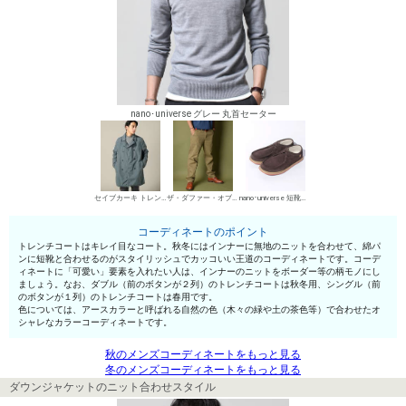
nano･universe グレー 丸首セーター
セイブカーキ トレンチコート（ダブル）
ザ・ダファー・オブ・セントジョージ チノパン・綿パン
nano･universe 短靴・レザーシューズ
コーディネートのポイント
トレンチコートはキレイ目なコート。秋冬にはインナーに無地のニットを合わせて、綿パ
ンに短靴と合わせるのがスタイリッシュでカッコいい王道のコーディネートです。コーデ
ィネートに「可愛い」要素を入れたい人は、インナーのニットをボーダー等の柄モノにし
ましょう。なお、ダブル（前のボタンが２列）のトレンチコートは秋冬用、シングル（前
のボタンが１列）のトレンチコートは春用です。
色については、アースカラーと呼ばれる自然の色（木々の緑や土の茶色等）で合わせたオ
シャレなカラーコーディネートです。
秋のメンズコーディネートをもっと見る
冬のメンズコーディネートをもっと見る
ダウンジャケットのニット合わせスタイル