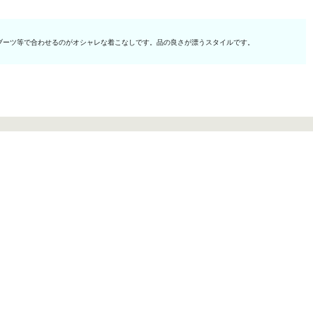
ブーツ等で合わせるのがオシャレな着こなしです。品の良さが漂うスタイルです。