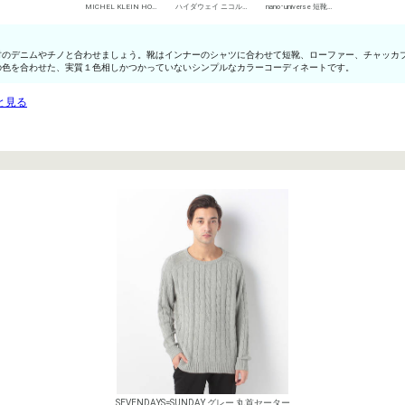
MICHEL KLEIN HOMME シャツ
ハイダウェイ ニコル デニムパンツ・ジーンズ
nano･universe 短靴・レザーシューズ
材のデニムやチノと合わせましょう。靴はインナーのシャツに合わせて短靴、ローファー、チャッカ
の色を合わせた、実質１色相しかつかっていないシンプルなカラーコーディネートです。
と見る
SEVENDAYS=SUNDAY グレー 丸首セーター