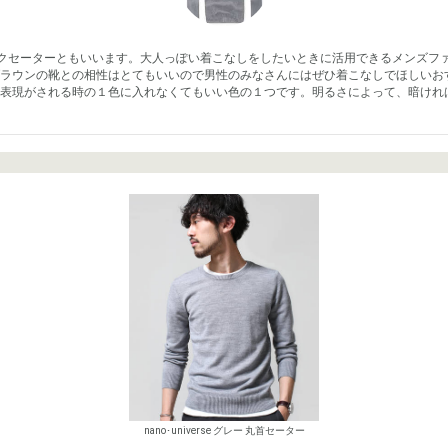
クセーターともいいます。大人っぽい着こなしをしたいときに活用できるメンズフ
ラウンの靴との相性はとてもいいので男性のみなさんにはぜひ着こなしでほしいお
表現がされる時の１色に入れなくてもいい色の１つです。明るさによって、暗けれ
nano･universe グレー 丸首セーター