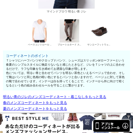
マインドブロウ 明るい青 ジレ
ベースコントロール UネックTシャツ
ブルートルネード スラックス
サンエーフットウェア スリッポン
コーディネートのポイント
Ｔシャツにハーフパンツやクロップドパンツ、シューズはスリッポンorローファーという
春夏のシンプルスタイルに物足りないなと感じたときなど、ジレをＴシャツの上に合わせ
るだけで、ラフな印象を引き締めてお洒落な印象が増します。
色については、明るい青と合わせてパンツを明るい茶色といえるベージュで合わせ、そし
て靴はパンツと同じ色相の暗い色にするとパンツと合いますので、ベージュに対して茶色
の靴で合わせています。インナーは白を持ってくることで、インナーから外に向けて暗く
なるという色の組み合わせルールを守ることに繋がります。
明るい青のジレのメンズコーディネート・着こなしをもっと見る
春のメンズコーディネートをもっと見る
夏のメンズコーディネートをもっと見る