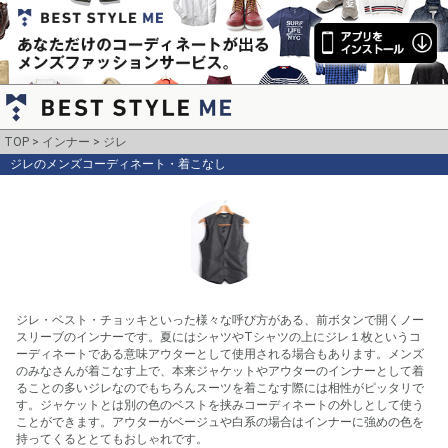
TOP
インナー
ジレ
ジレのメンズコーディネート・着こなし
ジレ・ベスト・チョッキといった様々な呼び方がある、前ボタンで開くノー
スリーブのインナーです。夏にはシャツやTシャツの上にジレ１枚というコ
ーディネートである意味アウターとして使用される場合もあります。メンズ
のみなさんが着こなす上で、本来ジャケットやアウターのインナーとして着
ることの多いジレなのでもちろんスーツを着こなす際には相性がピッタリで
す。ジャケットとは別の色のベストを挟みコーディネートの外しとして使う
ことができます。アウターがベージュや白系の場合はインナーに強めの色を
持ってくるととてもおしゃれです。