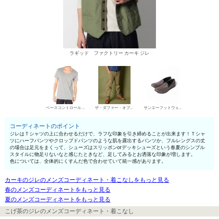
ラギッド ファクトリー カーキ ジレ
ベースコントロール UネックTシャツ
ザ・ダファー・オブ・セントジョージ チノパン・綿パン
サンエーフットウェア スリッポン
コーディネートのポイント
ジレはＴシャツの上に合わせるだけで、ラフな印象を引き締めることが出来ます！Ｔシャ
ツにハーフパンツやクロップドパンツのような肌を露出するパンツか、フルレングスの丈
の場合は足元をまくって、シューズはスリッポンorデッキシューズという春夏のシンプル
スタイルに物足りないなと感じたときなど、足してみるとお洒落な印象が増します。
色については、全体的にくすんだ色で合わせていて統一感があります。
カーキのジレのメンズコーディネート・着こなしをもっと見る
春のメンズコーディネートをもっと見る
夏のメンズコーディネートをもっと見る
こげ茶のジレのメンズコーディネート・着こなし