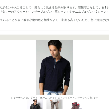
のボタンをあけることで、男らしく見える効果があります。普段着こなしているT
リタリーのアウターや、レザーブルゾン（革ジャン）やデニムブルゾン（Gジャン
ていることが多い服や小物の色と相性がよく、彩度も高くないため、色に抵抗がな
ジャーナルスタンダード ホームステッド 紺・ネイビー ヘンリーネックTシャツ