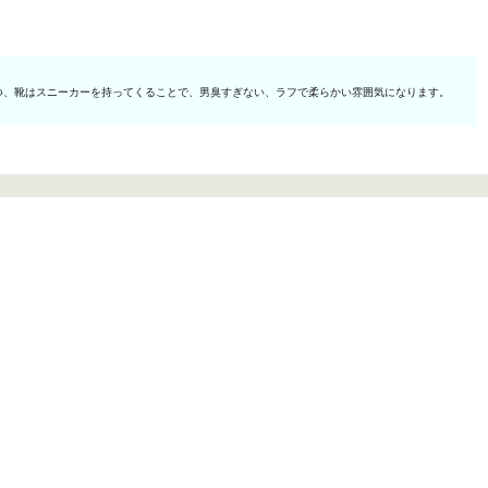
つ、靴はスニーカーを持ってくることで、男臭すぎない、ラフで柔らかい雰囲気になります。