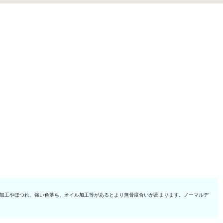
ジ加工やほつれ、強い色落ち、オイル加工等があるとより無骨度合いが高まります。ノーマルデ