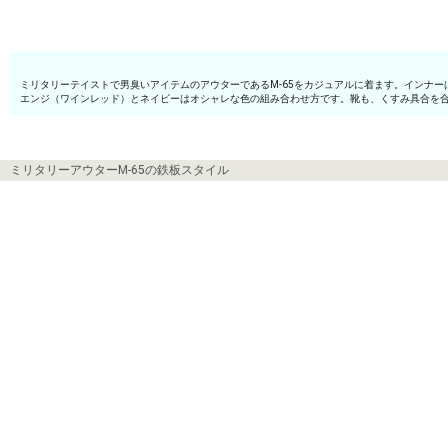
ミリタリーテイストで男臭いアイテムのアウターであるM-65をカジュアルに着ます。インナ
エンジ（ワインレッド）とネイビーはオシャレな色の組み合わせ方です。靴も、くすみ具合を
ミリタリーアウターM-65の鉄板スタイル