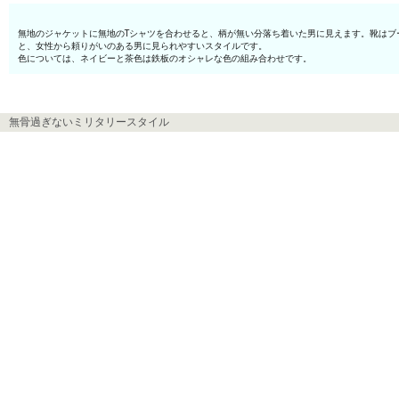
無地のジャケットに無地のTシャツを合わせると、柄が無い分落ち着いた男に見えます。靴は
と、女性から頼りがいのある男に見られやすいスタイルです。
色については、ネイビーと茶色は鉄板のオシャレな色の組み合わせです。
無骨過ぎないミリタリースタイル