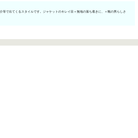
紹介等で出てくるスタイルです。ジャケットのキレイ目＋無地の落ち着きに、＋靴の男らしさ