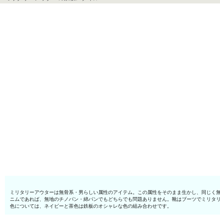
ミリタリーアウターは無骨系・男らしい属性のアイテム。この属性をそのまま生かし、同じく
ニムであれば、無地のチノパン・綿パンでもどちらでも問題ありません。靴はブーツでミリタ
色については、ネイビーと茶色は鉄板のオシャレな色の組み合わせです。