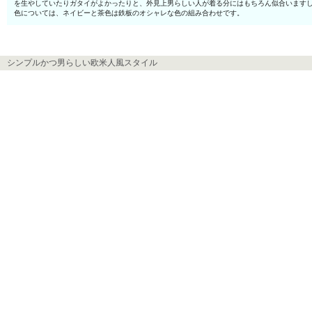
を生やしていたりガタイがよかったりと、外見上男らしい人が着る分にはもちろん似合います
色については、ネイビーと茶色は鉄板のオシャレな色の組み合わせです。
シンプルかつ男らしい欧米人風スタイル