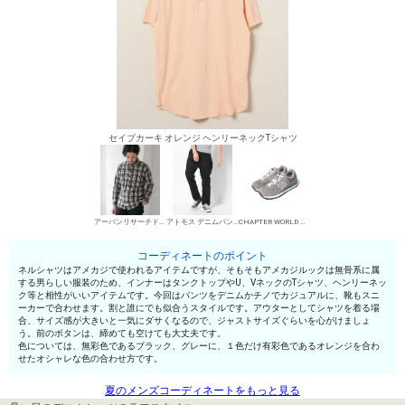
セイブカーキ オレンジ ヘンリーネックTシャツ
アーバンリサーチドアーズ ネルシャツ
アトモス デニムパンツ・ジーンズ
CHAPTER WORLD ローカットスニーカー
コーディネートのポイント
ネルシャツはアメカジで使われるアイテムですが、そもそもアメカジルックは無骨系に属
する男らしい服装のため、インナーはタンクトップやU、VネックのTシャツ、ヘンリーネッ
ク等と相性がいいアイテムです。今回はパンツをデニムかチノでカジュアルに、靴もスニ
ーカーで合わせます。割と誰にでも似合うスタイルです。アウターとしてシャツを着る場
合、サイズ感が大きいと一気にダサくなるので、ジャストサイズぐらいを心がけましょ
う。前のボタンは、締めても空けても大丈夫です。
色については、無彩色であるブラック、グレーに、１色だけ有彩色であるオレンジを合わ
せたオシャレな色の合わせ方です。
夏のメンズコーディネートをもっと見る