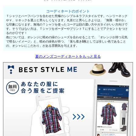
コーディネートのポイント
Ｔシャツとハーフパンツを合わせた究極のシンプル＆ラフスタイルです。ヘンリーネック
やＶ、Ｕネックを選ぶと男らしくなります。丸首だと男らしさよりは、「無難・穏やか」
な印象になります。無地のＴシャツを使ったコーデは顔の濃い方やガタイがいい方向けで
す。そうではない方は、ＴシャツをボーダーやプリントＴにすることでアクセントをつけ
るのが◎です！
色については、オレンジに暗めの緑のシューズを合わせることで、「オレンジが持つ元気
で明るいイメージ」と、暗めの緑色が持つ、「落ち着き&靴としては珍しい色であること
の、オシャレにこだわり」がある雰囲気を与えます。
夏のメンズコーディネートをもっと見る