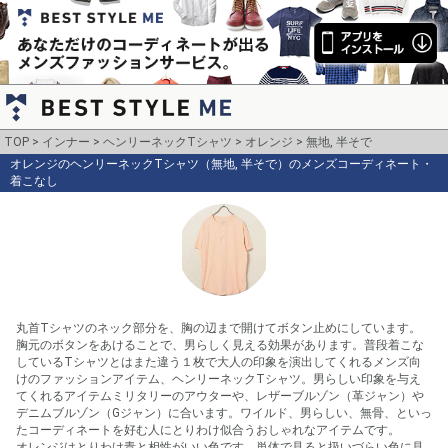
TOP
インナー
ヘンリーネックTシャツ
オレンジ
無地, 半そで
オレンジのヘンリーネックTシャツ（無地, 半そで）のメンズコーディネート・
着こなし
丸首Tシャツのネック部分を、胸の辺まで開けてボタン止めにしています。
胸元のボタンをあけることで、男らしく見える効果があります。普段着こな
しているTシャツとはまた違う１枚で大人の印象を演出してくれるメンズ向
けのファッションアイテム、ヘンリーネックTシャツ。男らしい印象を与え
てくれるアイテムミリタリーのアウターや、レザーブルゾン（革ジャン）や
デニムブルゾン（Gジャン）に合います。ワイルド、男らしい、無骨、といっ
たコーディネートを好む人にとりわけ似合うおしゃれなアイテムです。

オレンジはとりわけ青と相性がいい色です。単体で見ると扱いづらい色に見