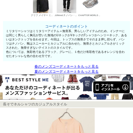
クリフ メイヤー ミリタリーシャツ
JUNred チノパン・綿パン
CHAPTER WORLD ローカットスニーカー
コーディネートのポイント
ミリタリーシャツはミリタリーアイテム＝無骨系、男らしいアイテムのため、インナーに
は同じく男らしく胸元が空いた無地のUネックかVネックのTシャツかヘンリーネック、ある
いはタンクトップを合わせます。今回は、トップスの無骨さでそのまま押し切らず、パン
ツはチノパン、靴はスニーカーとカジュアルに合わせた、無骨さとカジュアルさがミック
スされた、無骨すぎないテイストのスタイルです。
色については、無彩色であるブラック、グレーに、１色だけ有彩色であるオレンジを合わ
せたオシャレな色の合わせ方です。
春のメンズコーディネートをもっと見る
夏のメンズコーディネートをもっと見る
長そでネルシャツのカジュアルスタイル