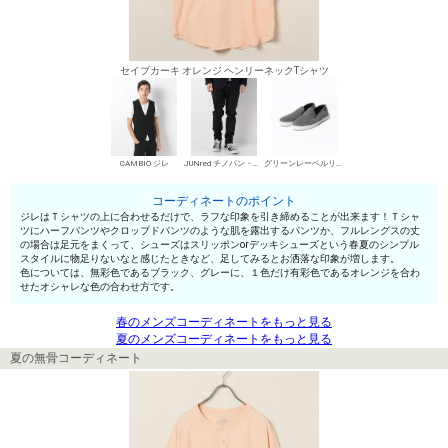
セイブカーキ オレンジ ヘンリーネックTシャツ
CAMBIO ジレ
JUNred チノパン・綿パン
グリーンレーベルリラクシング スリッポン
コーディネートのポイント
ジレはＴシャツの上に合わせるだけで、ラフな印象を引き締めることが出来ます！Ｔシャ
ツにハーフパンツやクロップドパンツのような肌を露出するパンツか、フルレングスの丈
の場合は足元をまくって、シューズはスリッポンorデッキシューズという春夏のシンプル
スタイルに物足りないなと感じたときなど、足してみるとお洒落な印象が増します。
色については、無彩色であるブラック、グレーに、１色だけ有彩色であるオレンジを合わ
せたオシャレな色の合わせ方です。
春のメンズコーディネートをもっと見る
夏のメンズコーディネートをもっと見る
夏の無骨コーディネート